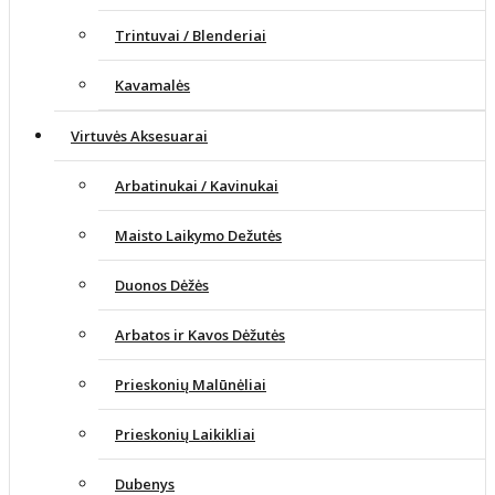
Trintuvai / Blenderiai
Kavamalės
Virtuvės Aksesuarai
Arbatinukai / Kavinukai
Maisto Laikymo Dežutės
Duonos Dėžės
Arbatos ir Kavos Dėžutės
Prieskonių Malūnėliai
Prieskonių Laikikliai
Dubenys