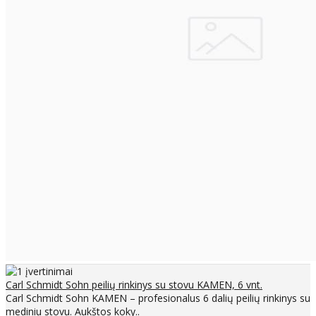
Carl Schmidt Sohn peilių rinkinys su stovu KAMEN, 6 vnt.
Carl Schmidt Sohn KAMEN – profesionalus 6 dalių peilių rinkinys su
mediniu stovu. Aukštos koky..