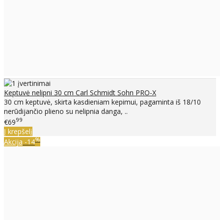
Keptuvė nelipni 30 cm Carl Schmidt Sohn PRO-X
30 cm keptuvė, skirta kasdieniam kepimui, pagaminta iš 18/10
nerūdijančio plieno su nelipnia danga, ..
99
€69
Į krepšelį
%
Akcija
-14