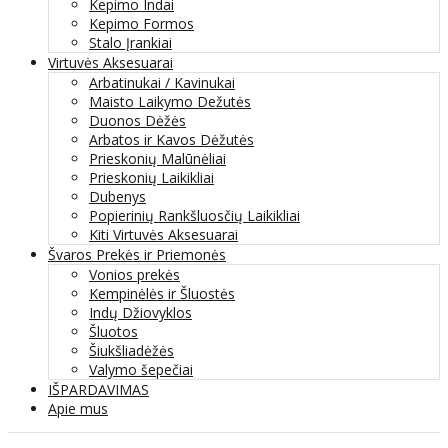
Kepimo Indai
Kepimo Formos
Stalo Įrankiai
Virtuvės Aksesuarai
Arbatinukai / Kavinukai
Maisto Laikymo Dežutės
Duonos Dėžės
Arbatos ir Kavos Dėžutės
Prieskonių Malūnėliai
Prieskonių Laikikliai
Dubenys
Popierinių Rankšluosčių Laikikliai
Kiti Virtuvės Aksesuarai
Švaros Prekės ir Priemonės
Vonios prekės
Kempinėlės ir Šluostės
Indų Džiovyklos
Šluotos
Šiukšliadėžės
Valymo šepečiai
IŠPARDAVIMAS
Apie mus