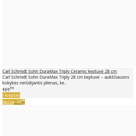
Carl Schmidt Sohn DuraMax Triply Ceramic keptuvė 28 cm
Carl Schmidt Sohn DuraMax Triply 28 cm keptuvė – aukščiausios
kokybės nerūdijantis plienas, ke..
99
€69
Į krepšelį
%
Akcija
-23