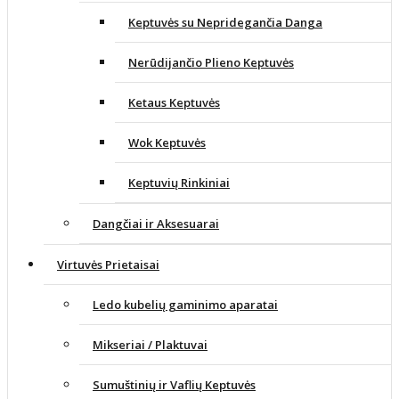
Keptuvės su Nepridegančia Danga
Nerūdijančio Plieno Keptuvės
Ketaus Keptuvės
Wok Keptuvės
Keptuvių Rinkiniai
Dangčiai ir Aksesuarai
Virtuvės Prietaisai
Ledo kubelių gaminimo aparatai
Mikseriai / Plaktuvai
Sumuštinių ir Vaflių Keptuvės