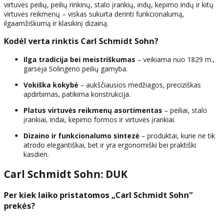
virtuvės peilių, peilių rinkinų, stalo įrankių, indų, kepimo indų ir kitų
virtuvės reikmenų – viskas sukurta derinti funkcionalumą,
ilgaamžiškumą ir klasikinį dizainą.
Kodėl verta rinktis Carl Schmidt Sohn?
Ilga tradicija bei meistriškumas
– veikiama nuo 1829 m.,
garsėja Solingeno peilių gamyba.
Vokiška kokybė
– aukščiausios medžiagos, preciziškas
apdirbimas, patikima konstrukcija.
Platus virtuvės reikmenų asortimentas
– peiliai, stalo
įrankiai, indai, kepimo formos ir virtuvės įrankiai.
Dizaino ir funkcionalumo sintezė
– produktai, kurie ne tik
atrodo elegantiškai, bet ir yra ergonomiški bei praktiški
kasdien.
Carl Schmidt Sohn: DUK
Per kiek laiko pristatomos „Carl Schmidt Sohn”
prekės?