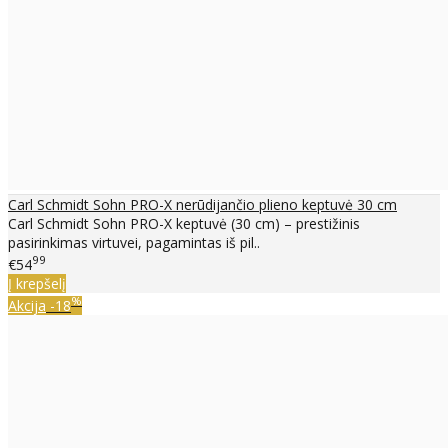
Carl Schmidt Sohn PRO-X nerūdijančio plieno keptuvė 30 cm
Carl Schmidt Sohn PRO-X keptuvė (30 cm) – prestižinis
pasirinkimas virtuvei, pagamintas iš pil..
99
€54
Į krepšelį
%
Akcija
-18