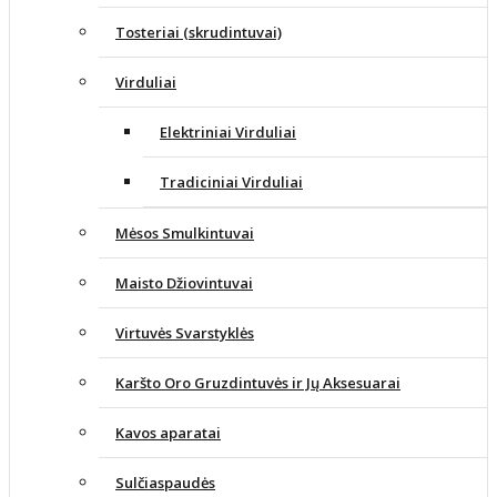
Tosteriai (skrudintuvai)
Virduliai
Elektriniai Virduliai
Tradiciniai Virduliai
Mėsos Smulkintuvai
Maisto Džiovintuvai
Virtuvės Svarstyklės
Karšto Oro Gruzdintuvės ir Jų Aksesuarai
Kavos aparatai
Sulčiaspaudės