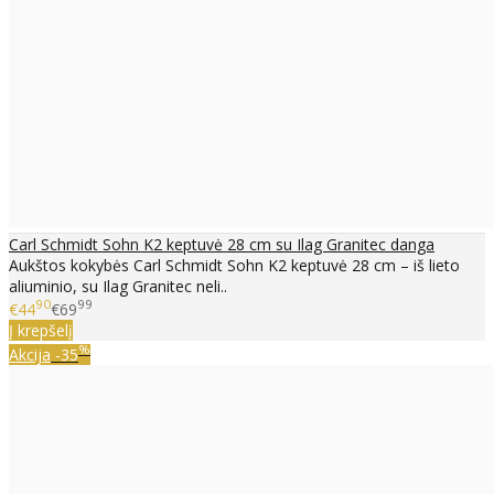
Carl Schmidt Sohn K2 keptuvė 28 cm su Ilag Granitec danga
Aukštos kokybės Carl Schmidt Sohn K2 keptuvė 28 cm – iš lieto
aliuminio, su Ilag Granitec neli..
90
99
€44
€69
Į krepšelį
%
Akcija
-35