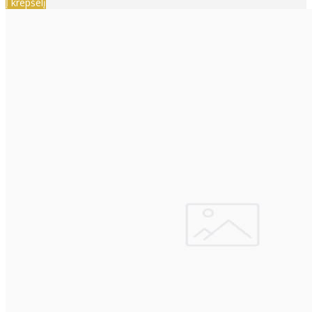
Į krepšelį