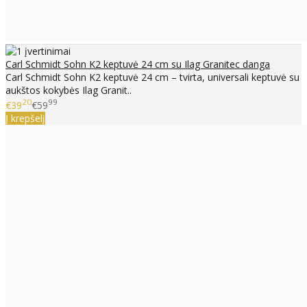
Carl Schmidt Sohn K2 keptuvė 24 cm su Ilag Granitec danga
Carl Schmidt Sohn K2 keptuvė 24 cm – tvirta, universali keptuvė su
aukštos kokybės Ilag Granit..
20
99
€39
€59
Į krepšelį