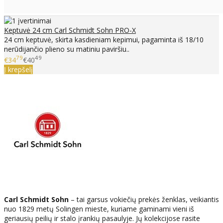
Keptuvė 24 cm Carl Schmidt Sohn PRO-X
24 cm keptuvė, skirta kasdieniam kepimui, pagaminta iš 18/10
nerūdijančio plieno su matiniu paviršiu..
79
49
€34
€40
Į krepšelį
Carl Schmidt Sohn
– tai garsus vokiečių prekės ženklas, veikiantis
nuo 1829 metų Solingen mieste, kuriame gaminami vieni iš
geriausių peilių ir stalo įrankių pasaulyje. Jų kolekcijose rasite