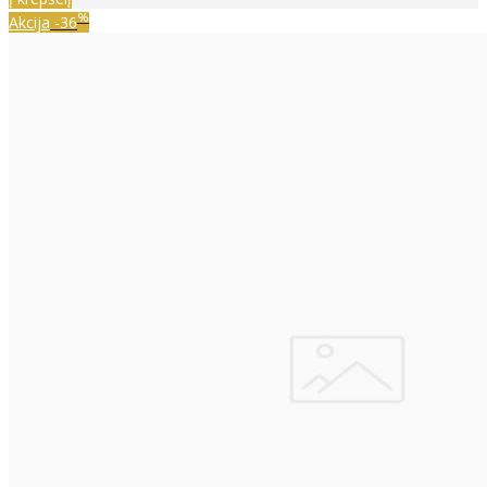
%
Akcija
-36