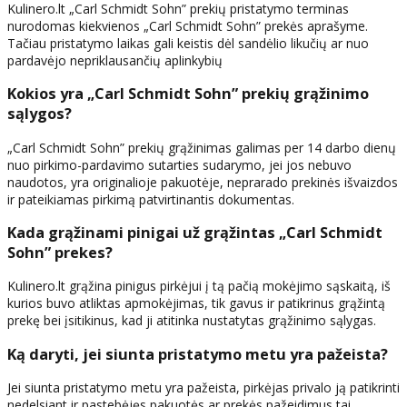
Kulinero.lt „Carl Schmidt Sohn” prekių pristatymo terminas
nurodomas kiekvienos „Carl Schmidt Sohn” prekės aprašyme.
Tačiau pristatymo laikas gali keistis dėl sandėlio likučių ar nuo
pardavėjo nepriklausančių aplinkybių
Kokios yra „Carl Schmidt Sohn” prekių grąžinimo
sąlygos?
„Carl Schmidt Sohn” prekių grąžinimas galimas per 14 darbo dienų
nuo pirkimo-pardavimo sutarties sudarymo, jei jos nebuvo
naudotos, yra originalioje pakuotėje, neprarado prekinės išvaizdos
ir pateikiamas pirkimą patvirtinantis dokumentas.
Kada grąžinami pinigai už grąžintas „Carl Schmidt
Sohn” prekes?
Kulinero.lt grąžina pinigus pirkėjui į tą pačią mokėjimo sąskaitą, iš
kurios buvo atliktas apmokėjimas, tik gavus ir patikrinus grąžintą
prekę bei įsitikinus, kad ji atitinka nustatytas grąžinimo sąlygas.
Ką daryti, jei siunta pristatymo metu yra pažeista?
Jei siunta pristatymo metu yra pažeista, pirkėjas privalo ją patikrinti
nedelsiant ir pastebėjęs pakuotės ar prekės pažeidimus tai