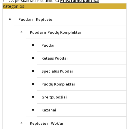
Aš perskaičiau ir sutinku su
Privatumo politika
Kategorijos
Puodai ir Keptuvės
Puodai ir Puodų Komplektai
Puodai
Ketaus Puodai
Specialūs Puodai
Puodų Komplektai
Greitpuodžiai
Kazanai
Keptuvės ir Wok'ai