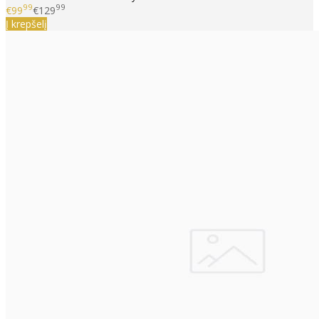
99
99
€99
€129
Į krepšelį