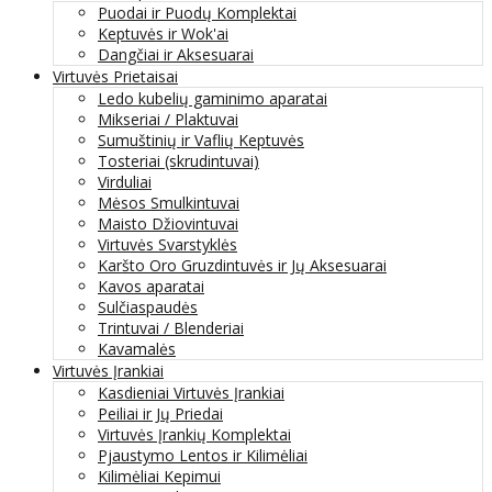
Puodai ir Puodų Komplektai
Keptuvės ir Wok'ai
Dangčiai ir Aksesuarai
Virtuvės Prietaisai
Ledo kubelių gaminimo aparatai
Mikseriai / Plaktuvai
Sumuštinių ir Vaflių Keptuvės
Tosteriai (skrudintuvai)
Virduliai
Mėsos Smulkintuvai
Maisto Džiovintuvai
Virtuvės Svarstyklės
Karšto Oro Gruzdintuvės ir Jų Aksesuarai
Kavos aparatai
Sulčiaspaudės
Trintuvai / Blenderiai
Kavamalės
Virtuvės Įrankiai
Kasdieniai Virtuvės Įrankiai
Peiliai ir Jų Priedai
Virtuvės Įrankių Komplektai
Pjaustymo Lentos ir Kilimėliai
Kilimėliai Kepimui