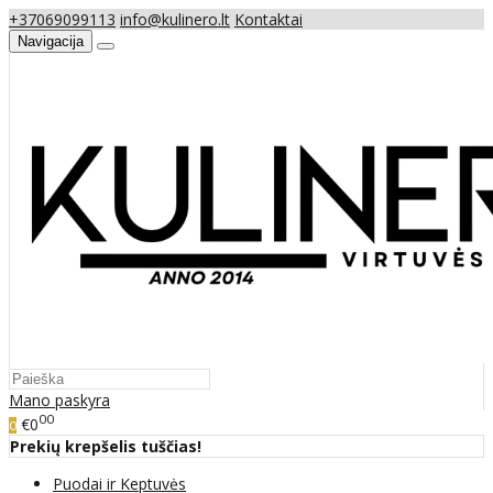
+37069099113
info@kulinero.lt
Kontaktai
Navigacija
Mano paskyra
00
€0
0
Prekių krepšelis tuščias!
Puodai ir Keptuvės