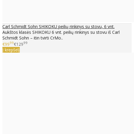
Carl Schmidt Sohn SHIKOKU peilių rinkinys su stovu, 6 vnt.
Aukštos klasės SHIKOKU 6 vnt. peilių rinkinys su stovu iš Carl
Schmidt Sohn – itin tvirti CrMo..
99
99
€99
€129
Į krepšelį