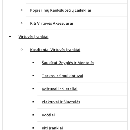
Popierinių Rankšluosčių Laikikliai
Kiti Virtuvės Aksesuarai
Virtuvės Įrankiai
Kasdieniai Virtuvės Įrankiai
Šaukštai, Žnyplės ir Mentelės
Tarkos ir Smulkintuvai
Koštuvai ir Sieteliai
Plaktuvai ir Šluotelės
Kočėlai
Kiti Įrankiai