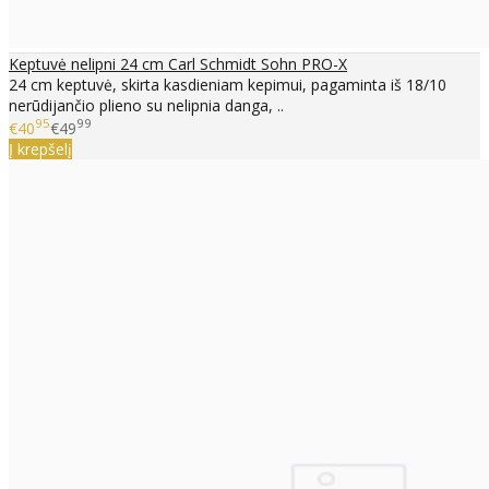
Keptuvė nelipni 24 cm Carl Schmidt Sohn PRO-X
24 cm keptuvė, skirta kasdieniam kepimui, pagaminta iš 18/10
nerūdijančio plieno su nelipnia danga, ..
95
99
€40
€49
Į krepšelį