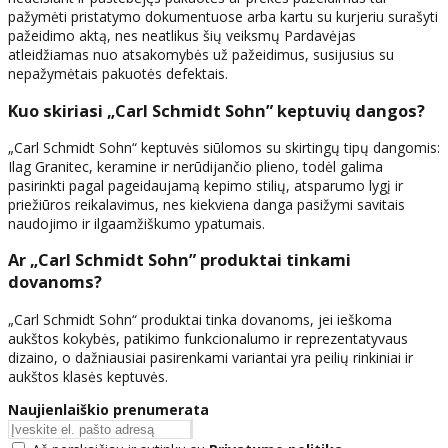
pažymėti pristatymo dokumentuose arba kartu su kurjeriu surašyti
pažeidimo aktą, nes neatlikus šių veiksmų Pardavėjas
atleidžiamas nuo atsakomybės už pažeidimus, susijusius su
nepažymėtais pakuotės defektais.
Kuo skiriasi „Carl Schmidt Sohn” keptuvių dangos?
„Carl Schmidt Sohn“ keptuvės siūlomos su skirtingų tipų dangomis:
Ilag Granitec, keramine ir nerūdijančio plieno, todėl galima
pasirinkti pagal pageidaujamą kepimo stilių, atsparumo lygį ir
priežiūros reikalavimus, nes kiekviena danga pasižymi savitais
naudojimo ir ilgaamžiškumo ypatumais.
Ar „Carl Schmidt Sohn” produktai tinkami
dovanoms?
„Carl Schmidt Sohn“ produktai tinka dovanoms, jei ieškoma
aukštos kokybės, patikimo funkcionalumo ir reprezentatyvaus
dizaino, o dažniausiai pasirenkami variantai yra peilių rinkiniai ir
aukštos klasės keptuvės.
Naujienlaiškio prenumerata