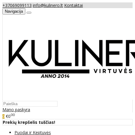
+37069099113
info@kulinero.lt
Kontaktai
Navigacija
Mano paskyra
00
€0
0
Prekių krepšelis tuščias!
Puodai ir Keptuvės