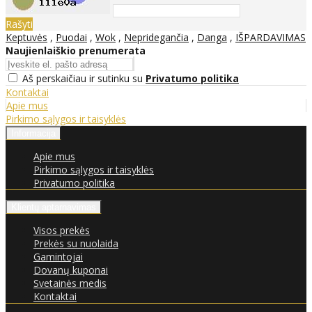
Rašyti
Keptuvės
,
Puodai
,
Wok
,
Nepridegančia
,
Danga
,
IŠPARDAVIMAS
Naujienlaiškio prenumerata
Aš perskaičiau ir sutinku su
Privatumo politika
Kontaktai
Apie mus
Pirkimo sąlygos ir taisyklės
Informacija
Apie mus
Pirkimo sąlygos ir taisyklės
Privatumo politika
Klientų aptarnavimas
Visos prekės
Prekės su nuolaida
Gamintojai
Dovanų kuponai
Svetainės medis
Kontaktai