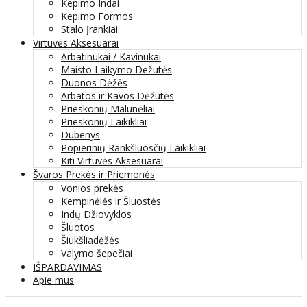
Kepimo Indai
Kepimo Formos
Stalo Įrankiai
Virtuvės Aksesuarai
Arbatinukai / Kavinukai
Maisto Laikymo Dežutės
Duonos Dėžės
Arbatos ir Kavos Dėžutės
Prieskonių Malūnėliai
Prieskonių Laikikliai
Dubenys
Popierinių Rankšluosčių Laikikliai
Kiti Virtuvės Aksesuarai
Švaros Prekės ir Priemonės
Vonios prekės
Kempinėlės ir Šluostės
Indų Džiovyklos
Šluotos
Šiukšliadėžės
Valymo šepečiai
IŠPARDAVIMAS
Apie mus