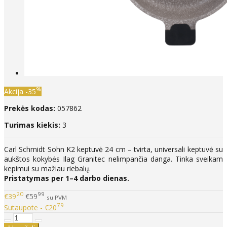
%
Akcija
-35
Prekės kodas:
057862
Turimas kiekis:
3
Carl Schmidt Sohn K2 keptuvė 24 cm – tvirta, universali keptuvė su
aukštos kokybės Ilag Granitec nelimpančia danga. Tinka sveikam
kepimui su mažiau riebalų.
Pristatymas per 1–4 darbo dienas.
20
99
€39
€59
su PVM
79
Sutaupote - €20