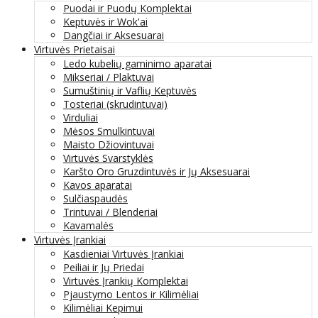
Puodai ir Puodų Komplektai
Keptuvės ir Wok'ai
Dangčiai ir Aksesuarai
Virtuvės Prietaisai
Ledo kubelių gaminimo aparatai
Mikseriai / Plaktuvai
Sumuštinių ir Vaflių Keptuvės
Tosteriai (skrudintuvai)
Virduliai
Mėsos Smulkintuvai
Maisto Džiovintuvai
Virtuvės Svarstyklės
Karšto Oro Gruzdintuvės ir Jų Aksesuarai
Kavos aparatai
Sulčiaspaudės
Trintuvai / Blenderiai
Kavamalės
Virtuvės Įrankiai
Kasdieniai Virtuvės Įrankiai
Peiliai ir Jų Priedai
Virtuvės Įrankių Komplektai
Pjaustymo Lentos ir Kilimėliai
Kilimėliai Kepimui