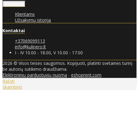
Klientams
Klientams
Užsakymų istorija
Kontaktai
+37069099113
info@kulinero.lt
I - IV 10.00 - 18.00, V 10.00 - 17.00
2026 © Visos teisės saugomos. Kopijuoti, platinti svetainės turinį
be autorių sutikimo draudžiama.
Elektroninių parduotuvių nuoma
-
eshoprent.com
Rašyti
Skambinti