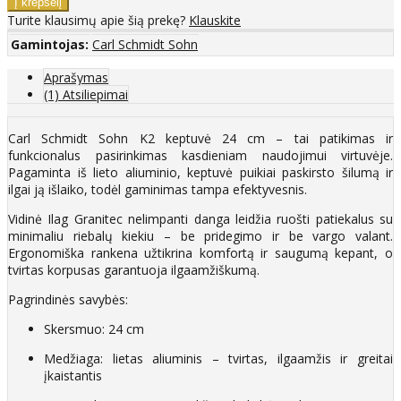
Turite klausimų apie šią prekę?
Klauskite
Gamintojas:
Carl Schmidt Sohn
Aprašymas
(1) Atsiliepimai
Carl Schmidt Sohn K2 keptuvė 24 cm – tai patikimas ir
funkcionalus pasirinkimas kasdieniam naudojimui virtuvėje.
Pagaminta iš lieto aliuminio, keptuvė puikiai paskirsto šilumą ir
ilgai ją išlaiko, todėl gaminimas tampa efektyvesnis.
Vidinė Ilag Granitec nelimpanti danga leidžia ruošti patiekalus su
minimaliu riebalų kiekiu – be pridegimo ir be vargo valant.
Ergonomiška rankena užtikrina komfortą ir saugumą kepant, o
tvirtas korpusas garantuoja ilgaamžiškumą.
Pagrindinės savybės:
Skersmuo: 24 cm
Medžiaga: lietas aliuminis – tvirtas, ilgaamžis ir greitai
įkaistantis