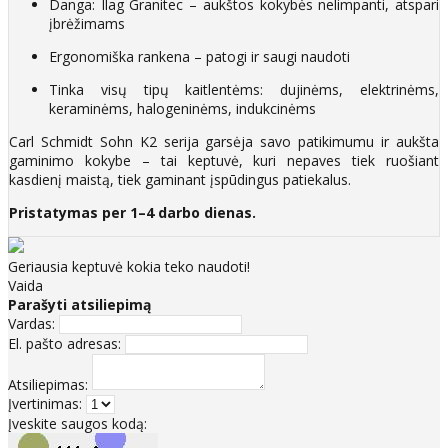
Danga: Ilag Granitec – aukštos kokybės nelimpanti, atspari
įbrėžimams
Ergonomiška rankena – patogi ir saugi naudoti
Tinka visų tipų kaitlentėms: dujinėms, elektrinėms,
keraminėms, halogeninėms, indukcinėms
Carl Schmidt Sohn K2 serija garsėja savo patikimumu ir aukšta
gaminimo kokybe – tai keptuvė, kuri nepaves tiek ruošiant
kasdienį maistą, tiek gaminant įspūdingus patiekalus.
Pristatymas per 1–4 darbo dienas.
Geriausia keptuvė kokia teko naudoti!
Vaida
Parašyti atsiliepimą
Vardas:
El. pašto adresas:
Atsiliepimas:
Įvertinimas:
Įveskite saugos kodą: