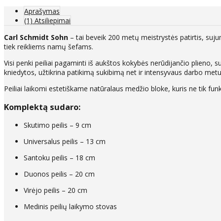
Aprašymas
(1) Atsiliepimai
Carl Schmidt Sohn
– tai beveik 200 metų meistrystės patirtis, suju
tiek reikliems namų šefams.
Visi penki peiliai pagaminti iš aukštos kokybės nerūdijančio plieno, su
kniedytos, užtikrina patikimą sukibimą net ir intensyvaus darbo metu
Peiliai laikomi estetiškame natūralaus medžio bloke, kuris ne tik funkc
Komplektą sudaro:
Skutimo peilis – 9 cm
Universalus peilis – 13 cm
Santoku peilis – 18 cm
Duonos peilis – 20 cm
Virėjo peilis – 20 cm
Medinis peilių laikymo stovas