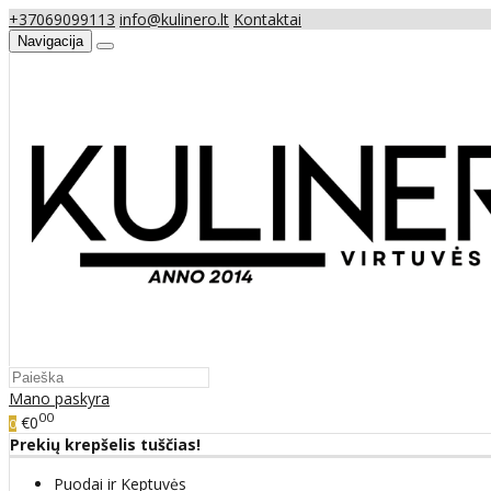
+37069099113
info@kulinero.lt
Kontaktai
Navigacija
Mano paskyra
00
€0
0
Prekių krepšelis tuščias!
Puodai ir Keptuvės