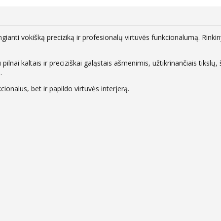
ngianti vokišką preciziką ir profesionalų virtuvės funkcionalumą. Rinki
 pilnai kaltais ir preciziškai galąstais ašmenimis, užtikrinančiais tiksl
.
ionalus, bet ir papildo virtuvės interjerą.