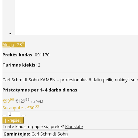
%
Akcija
-23
Prekės kodas:
091170
Turimas kiekis:
2
Carl Schmidt Sohn KAMEN – profesionalus 6 dalių peilių rinkinys su 
Pristatymas per 1–4 darbo dienas.
99
99
€99
€129
su PVM
00
Sutaupote - €30
Turite klausimų apie šią prekę?
Klauskite
Gamintojas:
Carl Schmidt Sohn