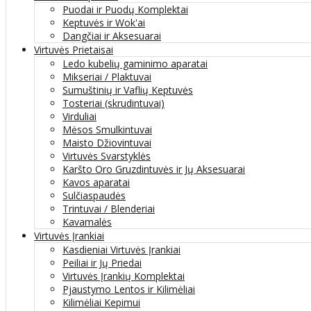
Puodai ir Puodų Komplektai
Keptuvės ir Wok'ai
Dangčiai ir Aksesuarai
Virtuvės Prietaisai
Ledo kubelių gaminimo aparatai
Mikseriai / Plaktuvai
Sumuštinių ir Vaflių Keptuvės
Tosteriai (skrudintuvai)
Virduliai
Mėsos Smulkintuvai
Maisto Džiovintuvai
Virtuvės Svarstyklės
Karšto Oro Gruzdintuvės ir Jų Aksesuarai
Kavos aparatai
Sulčiaspaudės
Trintuvai / Blenderiai
Kavamalės
Virtuvės Įrankiai
Kasdieniai Virtuvės Įrankiai
Peiliai ir Jų Priedai
Virtuvės Įrankių Komplektai
Pjaustymo Lentos ir Kilimėliai
Kilimėliai Kepimui