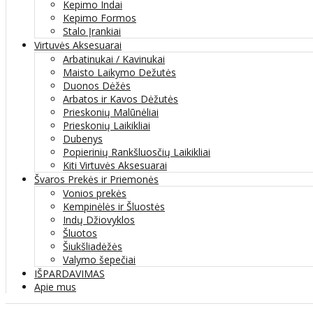
Kepimo Indai
Kepimo Formos
Stalo Įrankiai
Virtuvės Aksesuarai
Arbatinukai / Kavinukai
Maisto Laikymo Dežutės
Duonos Dėžės
Arbatos ir Kavos Dėžutės
Prieskonių Malūnėliai
Prieskonių Laikikliai
Dubenys
Popierinių Rankšluosčių Laikikliai
Kiti Virtuvės Aksesuarai
Švaros Prekės ir Priemonės
Vonios prekės
Kempinėlės ir Šluostės
Indų Džiovyklos
Šluotos
Šiukšliadėžės
Valymo šepečiai
IŠPARDAVIMAS
Apie mus