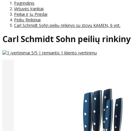
Pagrindinis
Virtuvės Įrankiai
Peiliai ir Jų Priedai
Peilių Rinkiniai
Carl Schmidt Sohn peilių rinkinys su stovu KAMEN, 6 vnt.
Carl Schmidt Sohn peilių rinkin
5
/5 | remiantis
1
kliento įvertinimu