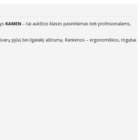
nys
KAMEN
– tai aukštos klasės pasirinkimas tiek profesionalams,
ų, švarų pjūvį bei ilgalaikį aštrumą. Rankenos – ergonomiškos, trigubai