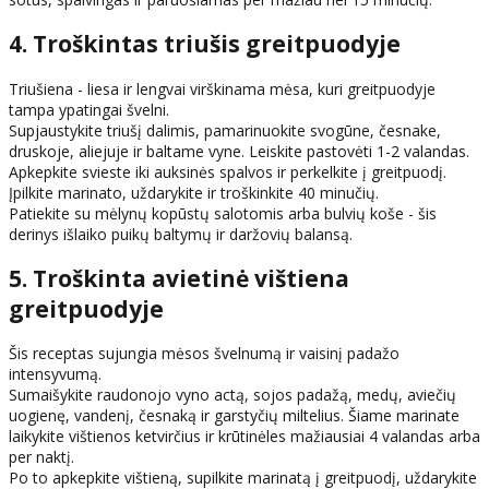
4. Troškintas triušis greitpuodyje
Triušiena - liesa ir lengvai virškinama mėsa, kuri greitpuodyje
tampa ypatingai švelni.
Supjaustykite triušį dalimis, pamarinuokite svogūne, česnake,
druskoje, aliejuje ir baltame vyne. Leiskite pastovėti 1-2 valandas.
Apkepkite svieste iki auksinės spalvos ir perkelkite į greitpuodį.
Įpilkite marinato, uždarykite ir troškinkite 40 minučių.
Patiekite su mėlynų kopūstų salotomis arba bulvių koše - šis
derinys išlaiko puikų baltymų ir daržovių balansą.
5. Troškinta avietinė vištiena
greitpuodyje
Šis receptas sujungia mėsos švelnumą ir vaisinį padažo
intensyvumą.
Sumaišykite raudonojo vyno actą, sojos padažą, medų, aviečių
uogienę, vandenį, česnaką ir garstyčių miltelius. Šiame marinate
laikykite vištienos ketvirčius ir krūtinėles mažiausiai 4 valandas arba
per naktį.
Po to apkepkite vištieną, supilkite marinatą į greitpuodį, uždarykite