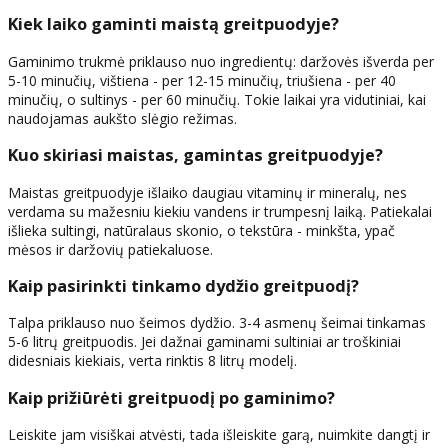
Kiek laiko gaminti maistą greitpuodyje?
Gaminimo trukmė priklauso nuo ingredientų: daržovės išverda per
5-10 minučių, vištiena - per 12-15 minučių, triušiena - per 40
minučių, o sultinys - per 60 minučių. Tokie laikai yra vidutiniai, kai
naudojamas aukšto slėgio režimas.
Kuo skiriasi maistas, gamintas greitpuodyje?
Maistas greitpuodyje išlaiko daugiau vitaminų ir mineralų, nes
verdama su mažesniu kiekiu vandens ir trumpesnį laiką. Patiekalai
išlieka sultingi, natūralaus skonio, o tekstūra - minkšta, ypač
mėsos ir daržovių patiekaluose.
Kaip pasirinkti tinkamo dydžio greitpuodį?
Talpa priklauso nuo šeimos dydžio. 3-4 asmenų šeimai tinkamas
5-6 litrų greitpuodis. Jei dažnai gaminami sultiniai ar troškiniai
didesniais kiekiais, verta rinktis 8 litrų modelį.
Kaip prižiūrėti greitpuodį po gaminimo?
Leiskite jam visiškai atvėsti, tada išleiskite garą, nuimkite dangtį ir