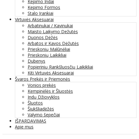
Kepimo Indai
Kepimo Formos
Stalo Įrankiai
Virtuvės Aksesuarai
Arbatinukai / Kavinukai
Maisto Laikymo Dežutės
Duonos Dėžės
Arbatos ir Kavos Dėžutės
Prieskonių Malūnėliai
Prieskonių Laikikliai
Dubenys
Popierinių Rankšluosčių Laikikliai
Kiti Virtuvės Aksesuarai
Švaros Prekės ir Priemonės
Vonios prekės
Kempinėlės ir Šluostės
Indų Džiovyklos
Šluotos
Šiukšliadėžės
Valymo šepečiai
IŠPARDAVIMAS
Apie mus