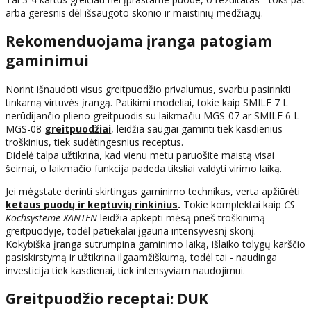
arba geresnis dėl išsaugoto skonio ir maistinių medžiagų.
Rekomenduojama įranga patogiam
gaminimui
Norint išnaudoti visus greitpuodžio privalumus, svarbu pasirinkti
tinkamą virtuvės įrangą. Patikimi modeliai, tokie kaip SMILE 7 L
nerūdijančio plieno greitpuodis su laikmačiu MGS-07 ar SMILE 6 L
MGS-08
greitpuodžiai
, leidžia saugiai gaminti tiek kasdienius
troškinius, tiek sudėtingesnius receptus.
Didelė talpa užtikrina, kad vienu metu paruošite maistą visai
šeimai, o laikmačio funkcija padeda tiksliai valdyti virimo laiką.
Jei mėgstate derinti skirtingas gaminimo technikas, verta apžiūrėti
ketaus puodų ir keptuvių rinkinius
.
Tokie komplektai kaip
CS
Kochsysteme XANTEN
leidžia apkepti mėsą prieš troškinimą
greitpuodyje, todėl patiekalai įgauna intensyvesnį skonį.
Kokybiška įranga sutrumpina gaminimo laiką, išlaiko tolygų karščio
pasiskirstymą ir užtikrina ilgaamžiškumą, todėl tai - naudinga
investicija tiek kasdienai, tiek intensyviam naudojimui.
Greitpuodžio receptai: DUK