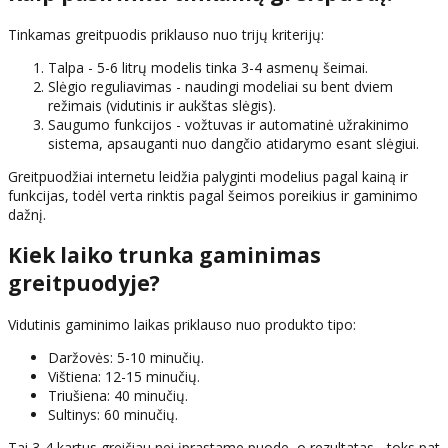
Tinkamas greitpuodis priklauso nuo trijų kriterijų:
Talpa - 5-6 litrų modelis tinka 3-4 asmenų šeimai.
Slėgio reguliavimas - naudingi modeliai su bent dviem
režimais (vidutinis ir aukštas slėgis).
Saugumo funkcijos - vožtuvas ir automatinė užrakinimo
sistema, apsauganti nuo dangčio atidarymo esant slėgiui.
Greitpuodžiai internetu leidžia palyginti modelius pagal kainą ir
funkcijas, todėl verta rinktis pagal šeimos poreikius ir gaminimo
dažnį.
Kiek laiko trunka gaminimas
greitpuodyje?
Vidutinis gaminimo laikas priklauso nuo produkto tipo:
Daržovės: 5-10 minučių.
Vištiena: 12-15 minučių.
Triušiena: 40 minučių.
Sultinys: 60 minučių.
Tai 3-4 kartus greičiau nei įprastame puode, o rezultatas - toks pat