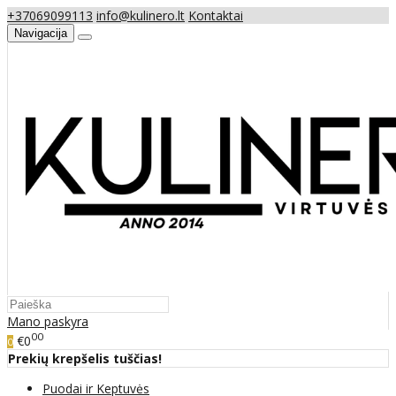
+37069099113
info@kulinero.lt
Kontaktai
Navigacija
Mano paskyra
00
€0
0
Prekių krepšelis tuščias!
Puodai ir Keptuvės