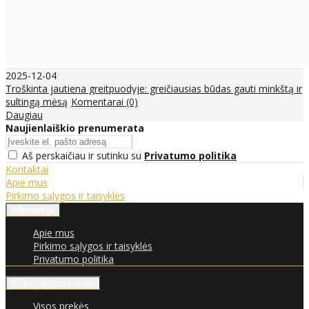
2025-12-04
Troškinta jautiena greitpuodyje: greičiausias būdas gauti minkštą ir
sultingą mėsą
Komentarai (0)
Daugiau
Naujienlaiškio prenumerata
Aš perskaičiau ir sutinku su
Privatumo politika
Kontaktai
Apie mus
Pirkimo sąlygos ir taisyklės
Informacija
Apie mus
Pirkimo sąlygos ir taisyklės
Privatumo politika
Klientų aptarnavimas
Visos prekės