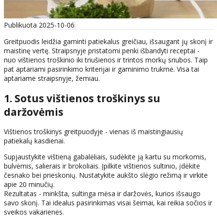
Publikuota 2025-10-06
Greitpuodis leidžia gaminti patiekalus greičiau, išsaugant jų skonį ir
maistinę vertę. Straipsnyje pristatomi penki išbandyti receptai -
nuo vištienos troškinio iki triušienos ir trintos morkų sriubos. Taip
pat aptariami pasirinkimo kriterijai ir gaminimo trukmė. Visa tai
aptariame straipsnyje, žemiau.
1. Sotus vištienos troškinys su
daržovėmis
Vištienos troškinys greitpuodyje - vienas iš maistingiausių
patiekalų kasdienai.
Supjaustykite vištieną gabalėliais, sudėkite ją kartu su morkomis,
bulvėmis, salierais ir brokoliais. Įpilkite vištienos sultinio, įdėkite
česnako bei prieskonių. Nustatykite aukšto slėgio režimą ir virkite
apie 20 minučių.
Rezultatas - minkšta, sultinga mėsa ir daržovės, kurios išsaugo
savo skonį. Tai idealus pasirinkimas visai šeimai, kai reikia sočios ir
sveikos vakarienės.