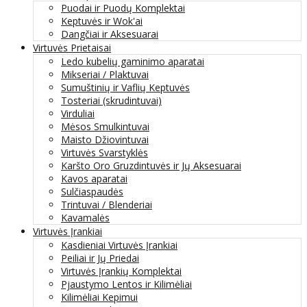
Puodai ir Puodų Komplektai
Keptuvės ir Wok'ai
Dangčiai ir Aksesuarai
Virtuvės Prietaisai
Ledo kubelių gaminimo aparatai
Mikseriai / Plaktuvai
Sumuštinių ir Vaflių Keptuvės
Tosteriai (skrudintuvai)
Virduliai
Mėsos Smulkintuvai
Maisto Džiovintuvai
Virtuvės Svarstyklės
Karšto Oro Gruzdintuvės ir Jų Aksesuarai
Kavos aparatai
Sulčiaspaudės
Trintuvai / Blenderiai
Kavamalės
Virtuvės Įrankiai
Kasdieniai Virtuvės Įrankiai
Peiliai ir Jų Priedai
Virtuvės Įrankių Komplektai
Pjaustymo Lentos ir Kilimėliai
Kilimėliai Kepimui