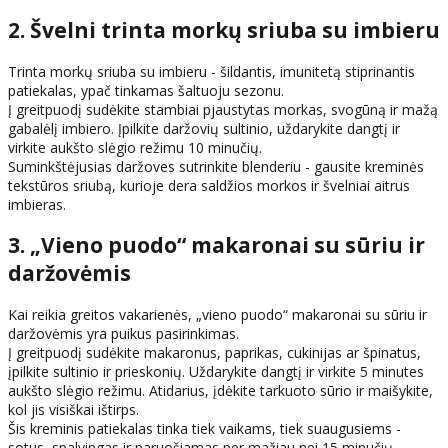
2. Švelni trinta morkų sriuba su imbieru
Trinta morkų sriuba su imbieru - šildantis, imunitetą stiprinantis
patiekalas, ypač tinkamas šaltuoju sezonu.
Į greitpuodį sudėkite stambiai pjaustytas morkas, svogūną ir mažą
gabalėlį imbiero. Įpilkite daržovių sultinio, uždarykite dangtį ir
virkite aukšto slėgio režimu 10 minučių.
Suminkštėjusias daržoves sutrinkite blenderiu - gausite kreminės
tekstūros sriubą, kurioje dera saldžios morkos ir švelniai aitrus
imbieras.
3. „Vieno puodo“ makaronai su sūriu ir
daržovėmis
Kai reikia greitos vakarienės, „vieno puodo“ makaronai su sūriu ir
daržovėmis yra puikus pasirinkimas.
Į greitpuodį sudėkite makaronus, paprikas, cukinijas ar špinatus,
įpilkite sultinio ir prieskonių. Uždarykite dangtį ir virkite 5 minutes
aukšto slėgio režimu. Atidarius, įdėkite tarkuoto sūrio ir maišykite,
kol jis visiškai ištirps.
Šis kreminis patiekalas tinka tiek vaikams, tiek suaugusiems -
sotus, spalvingas ir paruošiamas per mažiau nei 15 minučių.