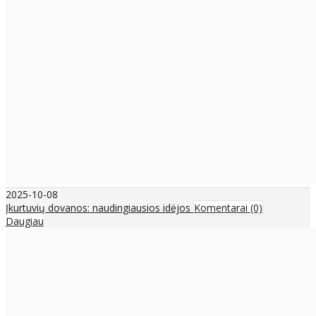
2025-10-08
Įkurtuvių dovanos: naudingiausios idėjos
Komentarai (0)
Daugiau