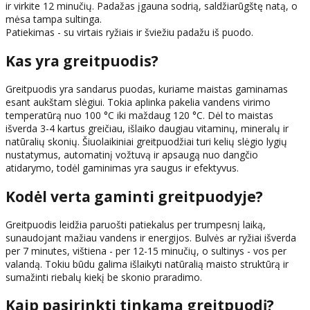
ir virkite 12 minučių. Padažas įgauna sodrią, saldžiarūgštę natą, o
mėsa tampa sultinga.
Patiekimas - su virtais ryžiais ir šviežiu padažu iš puodo.
Kas yra greitpuodis?
Greitpuodis yra sandarus puodas, kuriame maistas gaminamas
esant aukštam slėgiui. Tokia aplinka pakelia vandens virimo
temperatūrą nuo 100 °C iki maždaug 120 °C. Dėl to maistas
išverda 3-4 kartus greičiau, išlaiko daugiau vitaminų, mineralų ir
natūralių skonių. Šiuolaikiniai greitpuodžiai turi kelių slėgio lygių
nustatymus, automatinį vožtuvą ir apsaugą nuo dangčio
atidarymo, todėl gaminimas yra saugus ir efektyvus.
Kodėl verta gaminti greitpuodyje?
Greitpuodis leidžia paruošti patiekalus per trumpesnį laiką,
sunaudojant mažiau vandens ir energijos. Bulvės ar ryžiai išverda
per 7 minutes, vištiena - per 12-15 minučių, o sultinys - vos per
valandą. Tokiu būdu galima išlaikyti natūralią maisto struktūrą ir
sumažinti riebalų kiekį be skonio praradimo.
Kaip pasirinkti tinkamą greitpuodį?