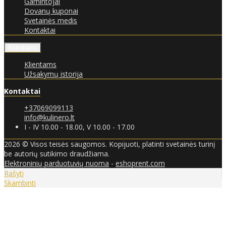
Gamintojai
Dovanų kuponai
Svetainės medis
Kontaktai
Klientams
Klientams
Užsakymų istorija
Kontaktai
+37069099113
info@kulinero.lt
I - IV 10.00 - 18.00, V 10.00 - 17.00
2026 © Visos teisės saugomos. Kopijuoti, platinti svetainės turinį
be autorių sutikimo draudžiama.
Elektroninių parduotuvių nuoma
-
eshoprent.com
Rašyti
Skambinti