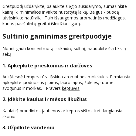
Greitpuodį uždarykite, palaukite slėgio susidarymo, sumažinkite
kaitrą iki minimalios ir virkite nustatytą laiką. Baigus - puodą
atvėsinkite natūraliai. Taip išsaugomos aromatinės medžiagos,
kurios pasišalintų greitai išleidžiant garą.
Sultinio gaminimas greitpuodyje
Norint gauti koncentruotą ir skaidrų sultinį, naudokite šią tikslią
seką:
1. Apkepkite prieskonius ir daržoves
Aukštesnė temperatūra išskiria aromatines molekules. Pirmiausia
apkepkite juoduosius pipirus, lauro lapus, žoleles, tuomet
svogūnus ir morkas. - Pravers
keptuvės
.
2. Įdėkite kaulus ir mėsos likučius
Kaulai iš brandintos jautienos ar keptos vištos turi daugiausia
skonio.
3. Užpilkite vandeniu