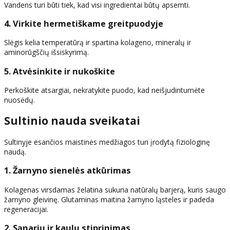
Vandens turi būti tiek, kad visi ingredientai būtų apsemti.
4. Virkite hermetiškame greitpuodyje
Slėgis kelia temperatūrą ir spartina kolageno, mineralų ir
aminorūgščių išsiskyrimą.
5. Atvėsinkite ir nukoškite
Perkoškite atsargiai, nekratykite puodo, kad neišjudintumėte
nuosėdų.
Sultinio nauda sveikatai
Sultinyje esančios maistinės medžiagos turi įrodytą fiziologinę
naudą.
1. Žarnyno sienelės atkūrimas
Kolagenas virsdamas želatina sukuria natūralų barjerą, kuris saugo
žarnyno gleivinę. Glutaminas maitina žarnyno ląsteles ir padeda
regeneracijai.
2. Sąnarių ir kaulų stiprinimas