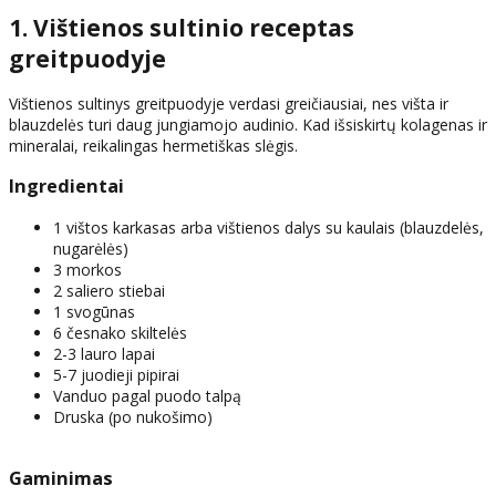
1. Vištienos sultinio receptas
greitpuodyje
Vištienos sultinys greitpuodyje verdasi greičiausiai, nes višta ir
blauzdelės turi daug jungiamojo audinio. Kad išsiskirtų kolagenas ir
mineralai, reikalingas hermetiškas slėgis.
Ingredientai
1 vištos karkasas arba vištienos dalys su kaulais (blauzdelės,
nugarėlės)
3 morkos
2 saliero stiebai
1 svogūnas
6 česnako skiltelės
2-3 lauro lapai
5-7 juodieji pipirai
Vanduo pagal puodo talpą
Druska (po nukošimo)
Gaminimas