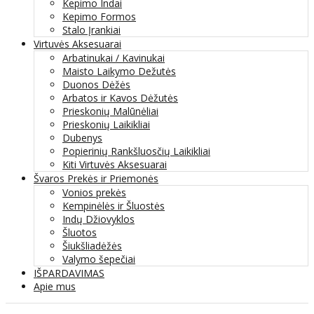
Kepimo Indai
Kepimo Formos
Stalo Įrankiai
Virtuvės Aksesuarai
Arbatinukai / Kavinukai
Maisto Laikymo Dežutės
Duonos Dėžės
Arbatos ir Kavos Dėžutės
Prieskonių Malūnėliai
Prieskonių Laikikliai
Dubenys
Popierinių Rankšluosčių Laikikliai
Kiti Virtuvės Aksesuarai
Švaros Prekės ir Priemonės
Vonios prekės
Kempinėlės ir Šluostės
Indų Džiovyklos
Šluotos
Šiukšliadėžės
Valymo šepečiai
IŠPARDAVIMAS
Apie mus