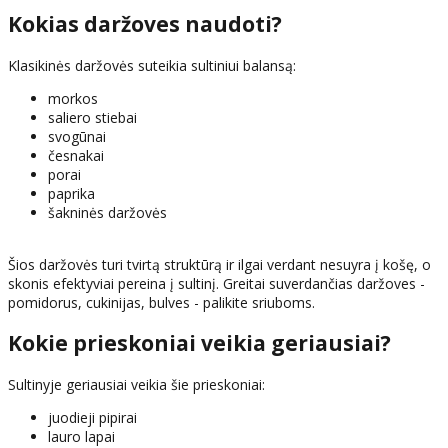
Kokias daržoves naudoti?
Klasikinės daržovės suteikia sultiniui balansą:
morkos
saliero stiebai
svogūnai
česnakai
porai
paprika
šakninės daržovės
Šios daržovės turi tvirtą struktūrą ir ilgai verdant nesuyra į košę, o
skonis efektyviai pereina į sultinį. Greitai suverdančias daržoves -
pomidorus, cukinijas, bulves - palikite sriuboms.
Kokie prieskoniai veikia geriausiai?
Sultinyje geriausiai veikia šie prieskoniai:
juodieji pipirai
lauro lapai