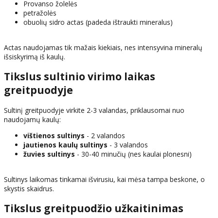
Provanso žolelės
petražolės
obuolių sidro actas (padeda ištraukti mineralus)
Actas naudojamas tik mažais kiekiais, nes intensyvina mineralų
išsiskyrimą iš kaulų.
Tikslus sultinio virimo laikas
greitpuodyje
Sultinį greitpuodyje virkite 2-3 valandas, priklausomai nuo
naudojamų kaulų:
vištienos sultinys
- 2 valandos
jautienos kaulų sultinys
- 3 valandos
žuvies sultinys
- 30-40 minučių (nes kaulai plonesni)
Sultinys laikomas tinkamai išvirusiu, kai mėsa tampa beskone, o
skystis skaidrus.
Tikslus greitpuodžio užkaitinimas