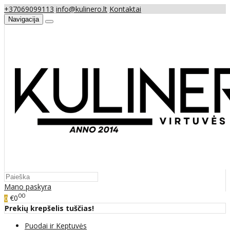
+37069099113
info@kulinero.lt
Kontaktai
Navigacija
Mano paskyra
00
€0
0
Prekių krepšelis tuščias!
Puodai ir Keptuvės