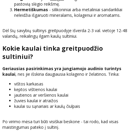
pastovią slėgio reikšmę.
Hermetiškumas
- silikoniniai arba metaliniai sandarikliai
neleidžia išgaruoti mineralams, kolagenui ir aromatams.
Dėl šių savybių sultinys greitpuodyje išverda 2-3 val. vietoje 12-48
valandų, reikalingų ilgam kaulų sultiniui.
Kokie kaulai tinka greitpuodžio
sultiniui?
Geriausias pasirinkimas yra jungiamojo audinio turintys
kaulai
, nes jie išskiria daugiausia kolageno ir želatinos. Tinka:
vištos karkasas
keptos vištienos kaulai
jautienos ar veršienos kaulai
žuvies kaulai ir atraižos
kaulai su sąnariais ar kaulų čiulpais
Po virimo mėsa turi būti visiškai beskone - tai rodo, kad visas
maistingumas pateko į sultinį.