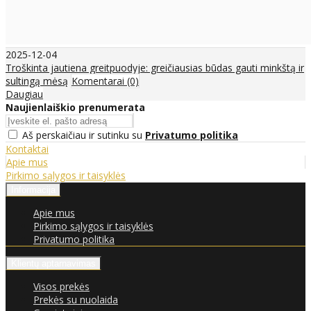
2025-12-04
Troškinta jautiena greitpuodyje: greičiausias būdas gauti minkštą ir
sultingą mėsą
Komentarai (0)
Daugiau
Naujienlaiškio prenumerata
Aš perskaičiau ir sutinku su
Privatumo politika
Kontaktai
Apie mus
Pirkimo sąlygos ir taisyklės
Informacija
Apie mus
Pirkimo sąlygos ir taisyklės
Privatumo politika
Klientų aptarnavimas
Visos prekės
Prekės su nuolaida