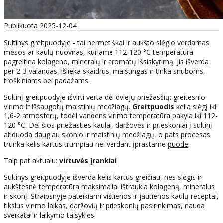
Publikuota 2025-12-04
Sultinys greitpuodyje - tai hermetiškai ir aukšto slėgio verdamas
mėsos ar kaulų nuoviras, kuriame 112-120 °C temperatūra
pagreitina kolageno, mineralų ir aromatų išsiskyrimą. Jis išverda
per 2-3 valandas, išlieka skaidrus, maistingas ir tinka sriuboms,
troškiniams bei padažams.
Sultinį greitpuodyje išvirti verta dėl dviejų priežasčių: greitesnio
virimo ir išsaugotų maistinių medžiagų.
Greitpuodis
kelia slėgį iki
1,6-2 atmosferų, todėl vandens virimo temperatūra pakyla iki 112-
120 °C. Dėl šios priežasties kaulai, daržovės ir prieskoniai į sultinį
atiduoda daugiau skonio ir maistinių medžiagų, o pats procesas
trunka kelis kartus trumpiau nei verdant įprastame
puode
.
Taip pat aktualu:
virtuvės įrankiai
Sultinys greitpuodyje išverda kelis kartus greičiau, nes slėgis ir
aukštesnė temperatūra maksimaliai ištraukia kolageną, mineralus
ir skonį. Straipsnyje pateikiami vištienos ir jautienos kaulų receptai,
tikslus virimo laikas, daržovių ir prieskonių pasirinkimas, nauda
sveikatai ir laikymo taisyklės.