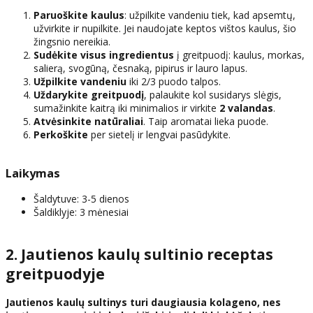
Paruoškite kaulus
: užpilkite vandeniu tiek, kad apsemtų,
užvirkite ir nupilkite. Jei naudojate keptos vištos kaulus, šio
žingsnio nereikia.
Sudėkite visus ingredientus
į greitpuodį: kaulus, morkas,
salierą, svogūną, česnaką, pipirus ir lauro lapus.
Užpilkite vandeniu
iki 2/3 puodo talpos.
Uždarykite greitpuodį
, palaukite kol susidarys slėgis,
sumažinkite kaitrą iki minimalios ir virkite
2 valandas
.
Atvėsinkite natūraliai
. Taip aromatai lieka puode.
Perkoškite
per sietelį ir lengvai pasūdykite.
Laikymas
Šaldytuve: 3-5 dienos
Šaldiklyje: 3 mėnesiai
2. Jautienos kaulų sultinio receptas
greitpuodyje
Jautienos kaulų sultinys turi daugiausia kolageno, nes