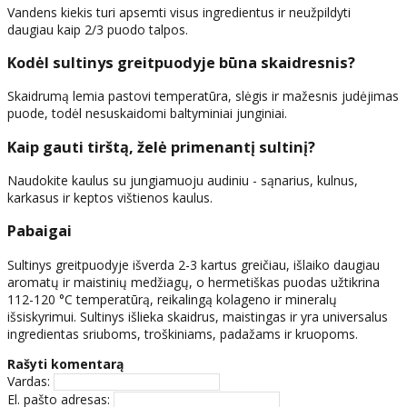
Vandens kiekis turi apsemti visus ingredientus ir neužpildyti
daugiau kaip 2/3 puodo talpos.
Kodėl sultinys greitpuodyje būna skaidresnis?
Skaidrumą lemia pastovi temperatūra, slėgis ir mažesnis judėjimas
puode, todėl nesuskaidomi baltyminiai junginiai.
Kaip gauti tirštą, želė primenantį sultinį?
Naudokite kaulus su jungiamuoju audiniu - sąnarius, kulnus,
karkasus ir keptos vištienos kaulus.
Pabaigai
Sultinys greitpuodyje išverda 2-3 kartus greičiau, išlaiko daugiau
aromatų ir maistinių medžiagų, o hermetiškas puodas užtikrina
112-120 °C temperatūrą, reikalingą kolageno ir mineralų
išsiskyrimui. Sultinys išlieka skaidrus, maistingas ir yra universalus
ingredientas sriuboms, troškiniams, padažams ir kruopoms.
Rašyti komentarą
Vardas:
El. pašto adresas: