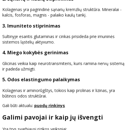
Kolagenas yra pagrindinė sąnarių kremzlių struktūra. Mineralai -
kalcis, fosforas, magnis - palaiko kaulų tankį.
3. Imuniteto stiprinimas
Sultinyje esantis glutaminas ir cinkas prisideda prie imuninės
sistemos ląstelių aktyvumo.
4. Miego kokybės gerinimas
Glicinas veikia kaip neurotransmiteris, kuris ramina nervų sistemą
ir padeda užmigti.
5. Odos elastingumo palaikymas
Kolagenas ir aminorūgštys, tokios kaip prolinas ir lizinas, yra
būtinos odos struktūrai.
Gali būti aktualu:
puodų rinkinys
Galimi pavojai ir kaip jų išvengti
Yra trys svarbiausi rizikos veiksniai: