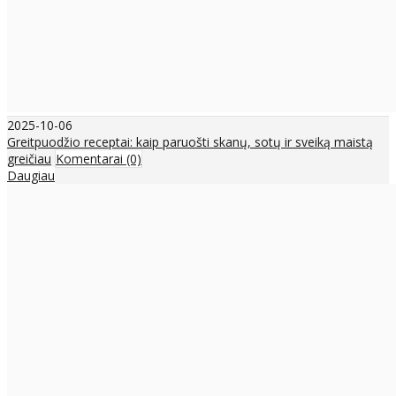
2025-10-06
Greitpuodžio receptai: kaip paruošti skanų, sotų ir sveiką maistą
greičiau
Komentarai (0)
Daugiau