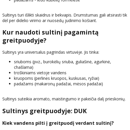
Sultinys turi išlikti skaidrus ir bekvapis. Drumstumas gali atsirasti tik
dėl per didelio virimo ar nuosėdų judinimo košiant.
Kur naudoti sultinį pagamintą
greitpuodyje?
Sultinys yra universalus pagrindas virtuvėje. Jis tinka:
sriuboms (pvz., burokėlių sriuba, guliašinė, agurkinė,
chašlama)
troškiniams vietoje vandens
kruopoms (perlinės kruopos, kuskusas, ryžiai)
padažams (makaronų padažai, mėsos padažai)
Sultinys suteikia aromato, maistingumo ir pakeičia dalį prieskonių.
Sultinys greitpuodyje: DUK
Kiek vandens pilti į greitpuodį verdant sultinį?