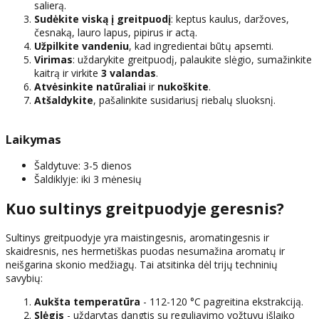
salierą.
Sudėkite viską į greitpuodį
: keptus kaulus, daržoves,
česnaką, lauro lapus, pipirus ir actą.
Užpilkite vandeniu
, kad ingredientai būtų apsemti.
Virimas
: uždarykite greitpuodį, palaukite slėgio, sumažinkite
kaitrą ir virkite
3 valandas
.
Atvėsinkite natūraliai
ir
nukoškite
.
Atšaldykite
, pašalinkite susidariusį riebalų sluoksnį.
Laikymas
Šaldytuve: 3-5 dienos
Šaldiklyje: iki 3 mėnesių
Kuo sultinys greitpuodyje geresnis?
Sultinys greitpuodyje yra maistingesnis, aromatingesnis ir
skaidresnis, nes hermetiškas puodas nesumažina aromatų ir
neišgarina skonio medžiagų. Tai atsitinka dėl trijų techninių
savybių:
Aukšta temperatūra
- 112-120 °C pagreitina ekstrakciją.
Slėgis
- uždarytas
dangtis
su reguliavimo vožtuvu išlaiko