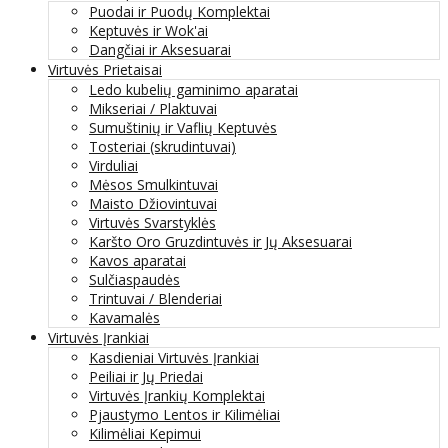
Puodai ir Puodų Komplektai
Keptuvės ir Wok'ai
Dangčiai ir Aksesuarai
Virtuvės Prietaisai
Ledo kubelių gaminimo aparatai
Mikseriai / Plaktuvai
Sumuštinių ir Vaflių Keptuvės
Tosteriai (skrudintuvai)
Virduliai
Mėsos Smulkintuvai
Maisto Džiovintuvai
Virtuvės Svarstyklės
Karšto Oro Gruzdintuvės ir Jų Aksesuarai
Kavos aparatai
Sulčiaspaudės
Trintuvai / Blenderiai
Kavamalės
Virtuvės Įrankiai
Kasdieniai Virtuvės Įrankiai
Peiliai ir Jų Priedai
Virtuvės Įrankių Komplektai
Pjaustymo Lentos ir Kilimėliai
Kilimėliai Kepimui