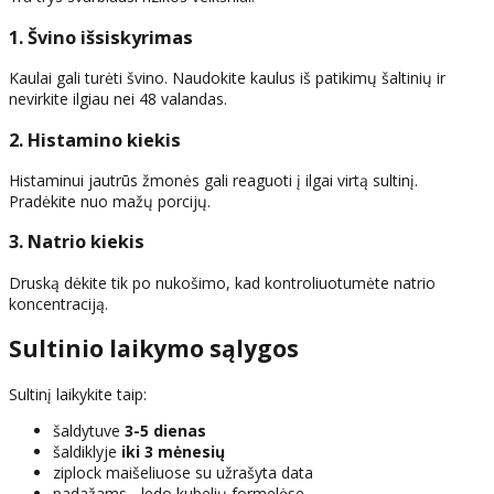
1. Švino išsiskyrimas
Kaulai gali turėti švino. Naudokite kaulus iš patikimų šaltinių ir
nevirkite ilgiau nei 48 valandas.
2. Histamino kiekis
Histaminui jautrūs žmonės gali reaguoti į ilgai virtą sultinį.
Pradėkite nuo mažų porcijų.
3. Natrio kiekis
Druską dėkite tik po nukošimo, kad kontroliuotumėte natrio
koncentraciją.
Sultinio laikymo sąlygos
Sultinį laikykite taip:
šaldytuve
3-5 dienas
šaldiklyje
iki 3 mėnesių
ziplock maišeliuose su užrašyta data
padažams - ledo kubelių formelėse