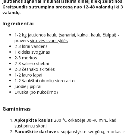
jautienos sąnariai ir kulnai išskiria didelį kiekį želatinos.
Greitpuodis sutrumpina procesą nuo 12-48 valandų iki 3
valandų.
Ingredientai
1-2 kg jautienos kaulų (sąnariai, kulnai, kaulų čiulpai) -
pravers
virtuvės svarstyklės
2-3 litrai vandens
1 didelis svogūnas
2-3 morkos
2-3 saliero stiebai
2-3 česnako skiltelės
1-2 lauro lapai
1-2 šaukštai obuolių sidro acto
Juodieji pipirai
Druska (po nukošimo)
Gaminimas
Apkepkite kaulus
200 °C orkaitėje 30-40 min., kad
sustiprintų skonį.
Paruoškite daržoves
: supjaustykite svogūną, morkas ir