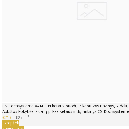
CS Kochsysteme XANTEN ketaus puodų ir keptuvės rinkinys, 7 dalių,
Aukštos kokybės 7 dalių pilkas ketaus indų rinkinys CS Kochsyst
99
99
€219
€274
Į krepšelį
%