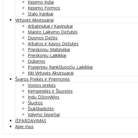
Kepimo Indai
Kepimo Formos
Stalo Įrankiai
Virtuvės Aksesuarai
Arbatinukai / Kavinukai
Maisto Laikymo Dežutės
Duonos Dėžės
Arbatos ir Kavos Dėžutės
Prieskonių Malūnėliai
Prieskonių Laikikliai
Dubenys
Popierinių Rankšluosčių Laikikliai
Kiti Virtuvės Aksesuarai
Švaros Prekės ir Priemonės
Vonios prekės
Kempinėlės ir Šluostės
Indų Džiovyklos
Šluotos
Šiukšliadėžės
Valymo šepečiai
IŠPARDAVIMAS
Apie mus