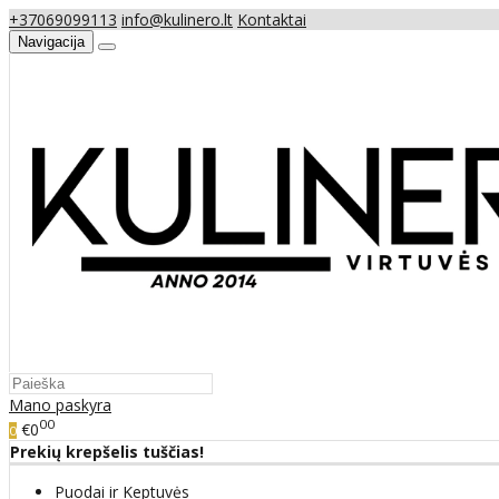
+37069099113
info@kulinero.lt
Kontaktai
Navigacija
Mano paskyra
00
€0
0
Prekių krepšelis tuščias!
Puodai ir Keptuvės