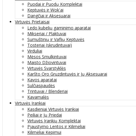
Puodai ir Puodų Komplektai
Keptuvės ir Wok'ai
Dangčiai ir Aksesuarai
Virtuvės Prietaisai
Ledo kubelių gaminimo aparatai
Mikseriai / Plaktuvai
Sumuštinių ir Vaflių Keptuvės
Tosteriai (skrudintuvai)
Virduliai
Mėsos Smulkintuvai
Maisto Džiovintuvai
Virtuvės Svarstyklės
Karšto Oro Gruzdintuvės ir Jų Aksesuarai
Kavos aparatai
Sulčiaspaudės
Trintuvai / Blenderiai
Kavamalės
Virtuvės Įrankiai
Kasdieniai Virtuvės Įrankiai
Peiliai ir Jų Priedai
Virtuvės Įrankių Komplektai
Pjaustymo Lentos ir Kilimėliai
Kilimėliai Kepimui