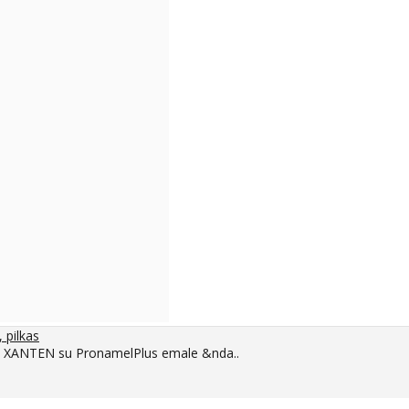
 pilkas
eme XANTEN su PronamelPlus emale &nda..