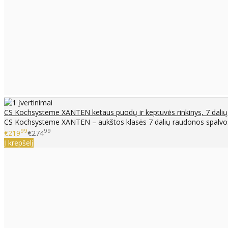
CS Kochsysteme XANTEN ketaus puodų ir keptuvės rinkinys, 7 dalių
CS Kochsysteme XANTEN – aukštos klasės 7 dalių raudonos spalvos k
99
99
€219
€274
Į krepšelį