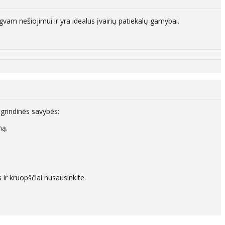
am nešiojimui ir yra idealus įvairių patiekalų gamybai.
grindinės savybės:
mą.
ir kruopščiai nusausinkite.