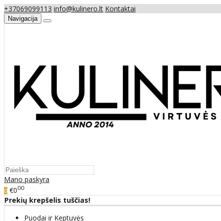
+37069099113
info@kulinero.lt
Kontaktai
Navigacija
Mano paskyra
00
€0
0
Prekių krepšelis tuščias!
Puodai ir Keptuvės