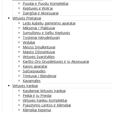
Puodai ir Puodų Komplektai
Keptuvės ir Wok'ai
Dangčiai ir Aksesuarai
Virtuvės Prietaisai
Ledo kubelių gaminimo aparatai
Mikseriai / Plaktuvai
Sumuštinių ir Vaflių Keptuvės
Tosteriai (skrudintuvai)
Virduliai
Mėsos Smulkintuvai
Maisto Džiovintuvai
Virtuvės Svarstyklės
Karšto Oro Gruzdintuvės ir Jų Aksesuarai
Kavos aparatai
Sulčiaspaudės
Trintuvai / Blenderiai
Kavamalės
Virtuvės Įrankiai
Kasdieniai Virtuvės Įrankiai
Peiliai ir Jų Priedai
Virtuvės Įrankių Komplektai
Pjaustymo Lentos ir Kilimėliai
Kilimėliai Kepimui