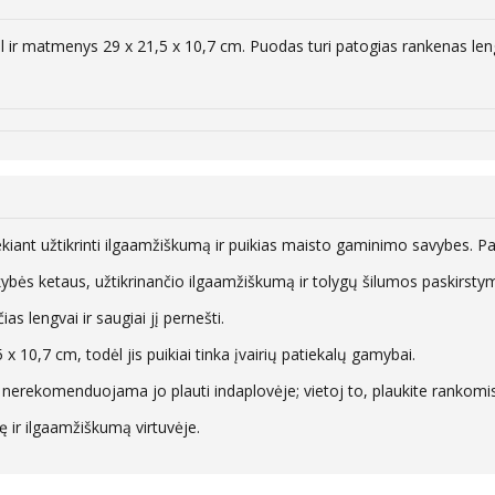
 ir matmenys 29 x 21,5 x 10,7 cm. Puodas turi patogias rankenas lengv
kiant užtikrinti ilgaamžiškumą ir puikias maisto gaminimo savybes. Pa
bės ketaus, užtikrinančio ilgaamžiškumą ir tolygų šilumos paskirsty
s lengvai ir saugiai jį pernešti.
 10,7 cm, todėl jis puikiai tinka įvairių patiekalų gamybai.
 nerekomenduojama jo plauti indaplovėje; vietoj to, plaukite rankomis 
ę ir ilgaamžiškumą virtuvėje.