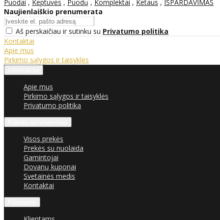
Puodai
,
Keptuvės
,
Puodų
,
Komplektai
,
Ketaus
,
IŠPARDAVIMAS
Naujienlaiškio prenumerata
Aš perskaičiau ir sutinku su
Privatumo politika
Kontaktai
Apie mus
Pirkimo sąlygos ir taisyklės
Informacija
Apie mus
Pirkimo sąlygos ir taisyklės
Privatumo politika
Klientų aptarnavimas
Visos prekės
Prekės su nuolaida
Gamintojai
Dovanų kuponai
Svetainės medis
Kontaktai
Klientams
Klientams