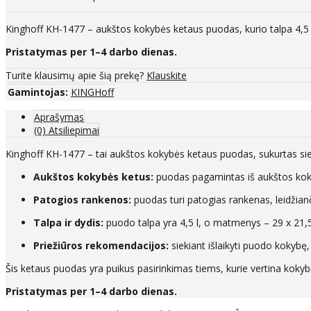
Kinghoff KH-1477 – aukštos kokybės ketaus puodas, kurio talpa 4,5 l
Pristatymas per 1–4 darbo dienas.
Turite klausimų apie šią prekę?
Klauskite
Gamintojas:
KINGHoff
Aprašymas
(0) Atsiliepimai
Kinghoff KH-1477 – tai aukštos kokybės ketaus puodas, sukurtas sie
Aukštos kokybės ketus:
puodas pagamintas iš aukštos koky
Patogios rankenos:
puodas turi patogias rankenas, leidžiančia
Talpa ir dydis:
puodo talpa yra 4,5 l, o matmenys – 29 x 21,5 x
Priežiūros rekomendacijos:
siekiant išlaikyti puodo kokybę,
Šis ketaus puodas yra puikus pasirinkimas tiems, kurie vertina kokyb
Pristatymas per 1–4 darbo dienas.