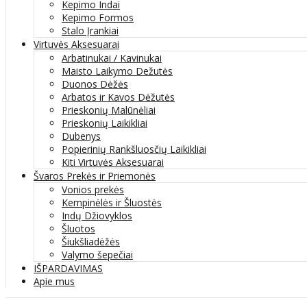
Kepimo Indai
Kepimo Formos
Stalo Įrankiai
Virtuvės Aksesuarai
Arbatinukai / Kavinukai
Maisto Laikymo Dežutės
Duonos Dėžės
Arbatos ir Kavos Dėžutės
Prieskonių Malūnėliai
Prieskonių Laikikliai
Dubenys
Popierinių Rankšluosčių Laikikliai
Kiti Virtuvės Aksesuarai
Švaros Prekės ir Priemonės
Vonios prekės
Kempinėlės ir Šluostės
Indų Džiovyklos
Šluotos
Šiukšliadėžės
Valymo šepečiai
IŠPARDAVIMAS
Apie mus