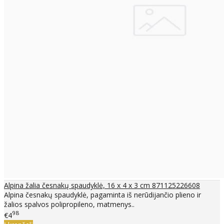
Alpina žalia česnakų spaudyklė, 16 x 4 x 3 cm 871125226608
Alpina česnakų spaudyklė, pagaminta iš nerūdijančio plieno ir
žalios spalvos polipropileno, matmenys..
98
€4