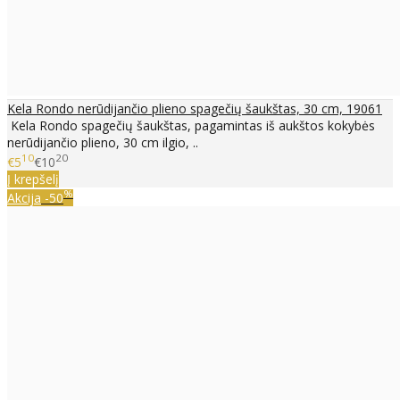
Kela Rondo nerūdijančio plieno spagečių šaukštas, 30 cm, 19061
Kela Rondo spagečių šaukštas, pagamintas iš aukštos kokybės
nerūdijančio plieno, 30 cm ilgio, ..
10
20
€5
€10
Į krepšelį
%
Akcija
-50