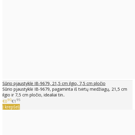
Sūrio pjaustyklė IB-9679, 21,5 cm ilgio, 7,5 cm pločio
Sūrio pjaustyklė IB-9679, pagaminta iš tvirtų medžiagų, 21,5 cm
ilgio ir 7,5 cm pločio, idealiai tin..
90
95
€0
€1
Į krepšelį