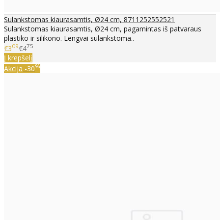
Sulankstomas kiaurasamtis, Ø24 cm, 8711252552521
Sulankstomas kiaurasamtis, Ø24 cm, pagamintas iš patvaraus
plastiko ir silikono. Lengvai sulankstoma..
09
75
€3
€4
Į krepšelį
%
Akcija
-30