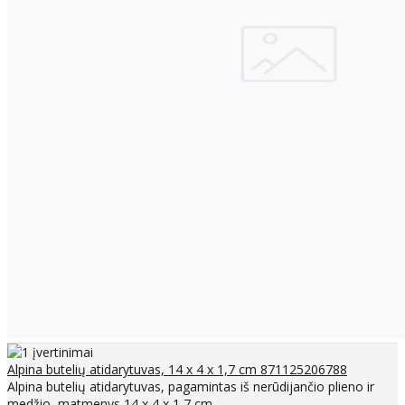
Alpina butelių atidarytuvas, 14 x 4 x 1,7 cm 871125206788
Alpina butelių atidarytuvas, pagamintas iš nerūdijančio plieno ir
medžio, matmenys 14 x 4 x 1,7 cm. ..