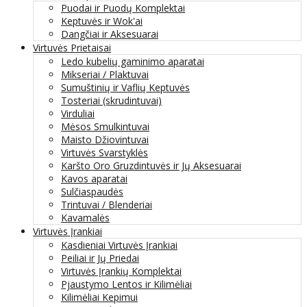
Puodai ir Puodų Komplektai
Keptuvės ir Wok'ai
Dangčiai ir Aksesuarai
Virtuvės Prietaisai
Ledo kubelių gaminimo aparatai
Mikseriai / Plaktuvai
Sumuštinių ir Vaflių Keptuvės
Tosteriai (skrudintuvai)
Virduliai
Mėsos Smulkintuvai
Maisto Džiovintuvai
Virtuvės Svarstyklės
Karšto Oro Gruzdintuvės ir Jų Aksesuarai
Kavos aparatai
Sulčiaspaudės
Trintuvai / Blenderiai
Kavamalės
Virtuvės Įrankiai
Kasdieniai Virtuvės Įrankiai
Peiliai ir Jų Priedai
Virtuvės Įrankių Komplektai
Pjaustymo Lentos ir Kilimėliai
Kilimėliai Kepimui