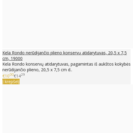
Kela Rondo nerūdijančio plieno konservų atidarytuvas, 20,5 x 7,5
cm, 19000
Kela Rondo konservų atidarytuvas, pagamintas iš aukštos kokybės
nerūdijančio plieno, 20,5 x 7,5 cm d..
00
29
€10
€14
Į krepšelį