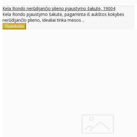
Kela Rondo nerūdijančio plieno pjaustymo šakutė, 19004
Kela Rondo pjaustymo šakutė, pagaminta iš aukštos kokybės
nerūdijančio plieno, idealiai tinka mėsos ..