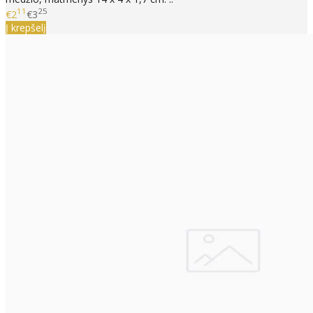
11
25
€2
€3
Į krepšelį