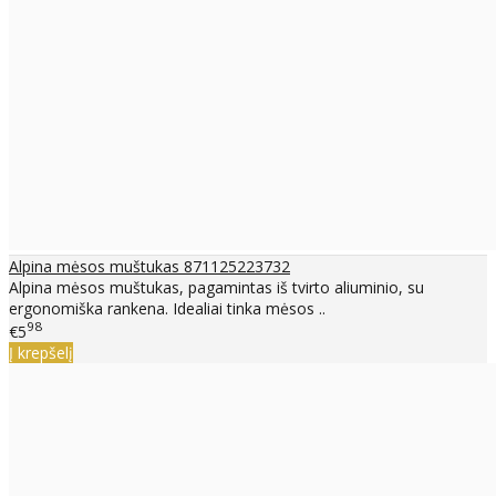
Alpina mėsos muštukas 871125223732
Alpina mėsos muštukas, pagamintas iš tvirto aliuminio, su
ergonomiška rankena. Idealiai tinka mėsos ..
98
€5
Į krepšelį