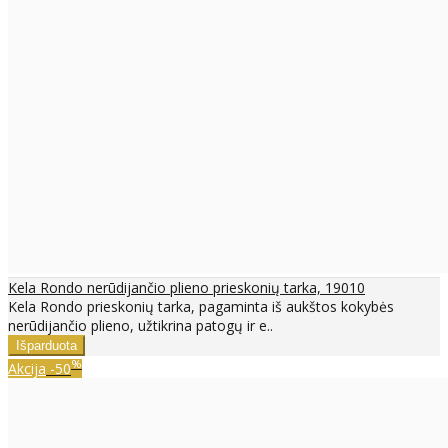
Kela Rondo nerūdijančio plieno prieskonių tarka, 19010
Kela Rondo prieskonių tarka, pagaminta iš aukštos kokybės
nerūdijančio plieno, užtikrina patogų ir e..
%
Akcija
-50