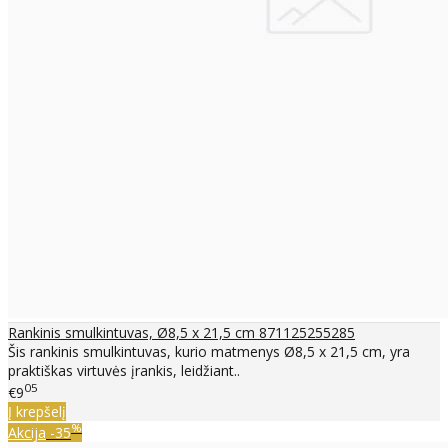
Rankinis smulkintuvas, Ø8,5 x 21,5 cm 871125255285
Šis rankinis smulkintuvas, kurio matmenys Ø8,5 x 21,5 cm, yra
praktiškas virtuvės įrankis, leidžiant..
05
€9
Į krepšelį
%
Akcija
-35