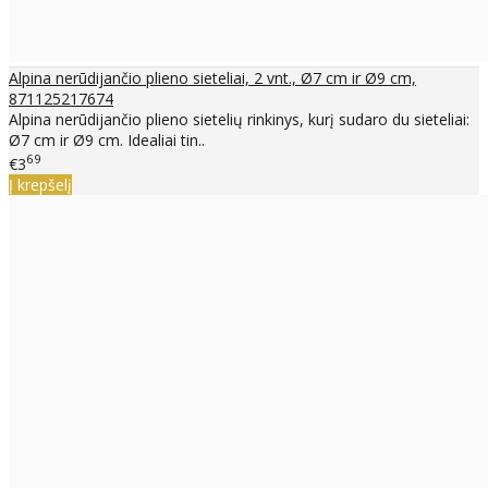
Alpina nerūdijančio plieno sieteliai, 2 vnt., Ø7 cm ir Ø9 cm,
871125217674
Alpina nerūdijančio plieno sietelių rinkinys, kurį sudaro du sieteliai:
Ø7 cm ir Ø9 cm. Idealiai tin..
69
€3
Į krepšelį