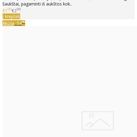
šaukštai, pagaminti iš aukštos kok..
00
00
€1
€2
Į krepšelį
%
Akcija
-54