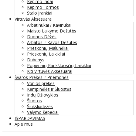
Kepimo Indai
Kepimo Formos
Stalo Įrankiai
Virtuvės Aksesuarai
Arbatinukai / Kavinukai
Maisto Laikymo Dežutės
Duonos Dėžės
Arbatos ir Kavos Dėžutės
Prieskonių Malūnėliai
Prieskonių Laikikliai
Dubenys
Popierinių Rankšluosčių Laikikliai
Kiti Virtuvės Aksesuarai
Švaros Prekės ir Priemonės
Vonios prekės
Kempinėlės ir Šluostės
Indų Džiovyklos
Šluotos
Šiukšliadėžės
Valymo šepečiai
IŠPARDAVIMAS
Apie mus