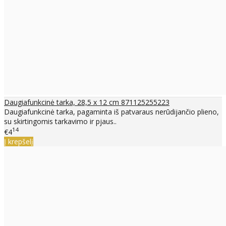
Daugiafunkcinė tarka, 28,5 x 12 cm 871125255223
Daugiafunkcinė tarka, pagaminta iš patvaraus nerūdijančio plieno,
su skirtingomis tarkavimo ir pjaus..
14
€4
Į krepšelį