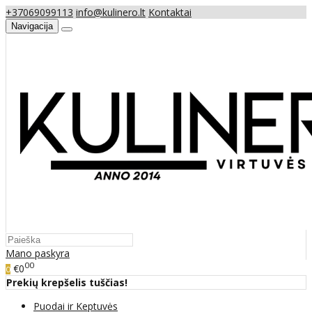
+37069099113
info@kulinero.lt
Kontaktai
Navigacija
Mano paskyra
00
€0
0
Prekių krepšelis tuščias!
Puodai ir Keptuvės