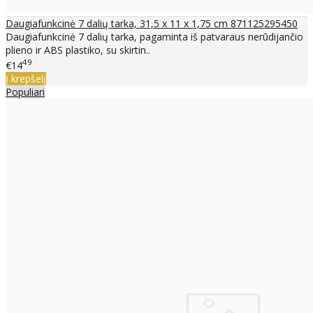
Daugiafunkcinė 7 dalių tarka, 31,5 x 11 x 1,75 cm 871125295450
Daugiafunkcinė 7 dalių tarka, pagaminta iš patvaraus nerūdijančio
plieno ir ABS plastiko, su skirtin..
49
€14
Į krepšelį
Populiari