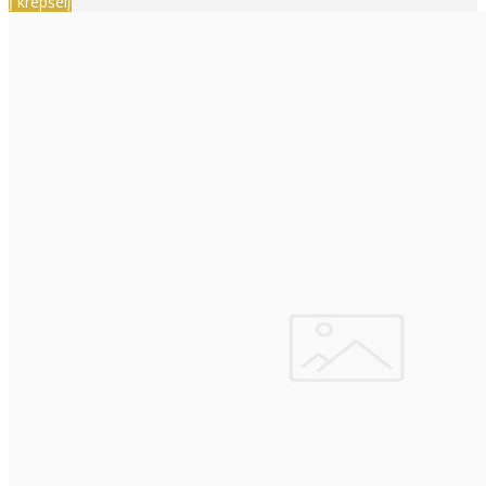
Į krepšelį