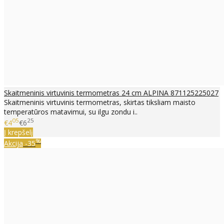
Skaitmeninis virtuvinis termometras 24 cm ALPINA 871125225027
Skaitmeninis virtuvinis termometras, skirtas tiksliam maisto
temperatūros matavimui, su ilgu zondu i..
05
25
€4
€6
Į krepšelį
%
Akcija
-35