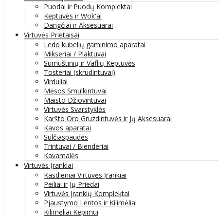
Puodai ir Puodų Komplektai
Keptuvės ir Wok'ai
Dangčiai ir Aksesuarai
Virtuvės Prietaisai
Ledo kubelių gaminimo aparatai
Mikseriai / Plaktuvai
Sumuštinių ir Vaflių Keptuvės
Tosteriai (skrudintuvai)
Virduliai
Mėsos Smulkintuvai
Maisto Džiovintuvai
Virtuvės Svarstyklės
Karšto Oro Gruzdintuvės ir Jų Aksesuarai
Kavos aparatai
Sulčiaspaudės
Trintuvai / Blenderiai
Kavamalės
Virtuvės Įrankiai
Kasdieniai Virtuvės Įrankiai
Peiliai ir Jų Priedai
Virtuvės Įrankių Komplektai
Pjaustymo Lentos ir Kilimėliai
Kilimėliai Kepimui