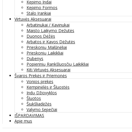
Kepimo Indai
Kepimo Formos
Stalo Įrankiai
Virtuvės Aksesuarai
Arbatinukai / Kavinukai
Maisto Laikymo Dežutės
Duonos Dėžės
Arbatos ir Kavos Dėžutės
Prieskonių Malūnėliai
Prieskonių Laikikliai
Dubenys
Popierinių Rankšluosčių Laikikliai
Kiti Virtuvės Aksesuarai
Švaros Prekės ir Priemonės
Vonios prekės
Kempinėlės ir Šluostės
Indų Džiovyklos
Šluotos
Šiukšliadėžės
Valymo šepečiai
IŠPARDAVIMAS
Apie mus