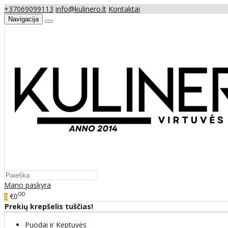
+37069099113
info@kulinero.lt
Kontaktai
Navigacija
Mano paskyra
00
€0
0
Prekių krepšelis tuščias!
Puodai ir Keptuvės