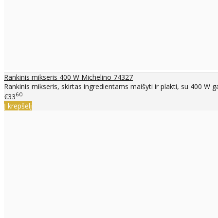
Rankinis mikseris 400 W Michelino 74327
Rankinis mikseris, skirtas ingredientams maišyti ir plakti, su 400 W g
60
€33
Į krepšelį