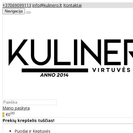
+37069099113
info@kulinero.lt
Kontaktai
Navigacija
Mano paskyra
00
€0
0
Prekių krepšelis tuščias!
Puodai ir Keptuvės