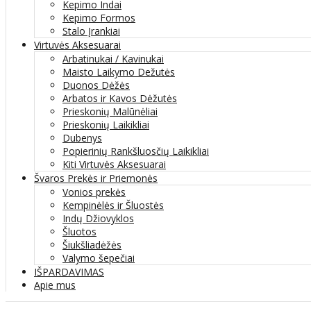
Kepimo Indai
Kepimo Formos
Stalo Įrankiai
Virtuvės Aksesuarai
Arbatinukai / Kavinukai
Maisto Laikymo Dežutės
Duonos Dėžės
Arbatos ir Kavos Dėžutės
Prieskonių Malūnėliai
Prieskonių Laikikliai
Dubenys
Popierinių Rankšluosčių Laikikliai
Kiti Virtuvės Aksesuarai
Švaros Prekės ir Priemonės
Vonios prekės
Kempinėlės ir Šluostės
Indų Džiovyklos
Šluotos
Šiukšliadėžės
Valymo šepečiai
IŠPARDAVIMAS
Apie mus