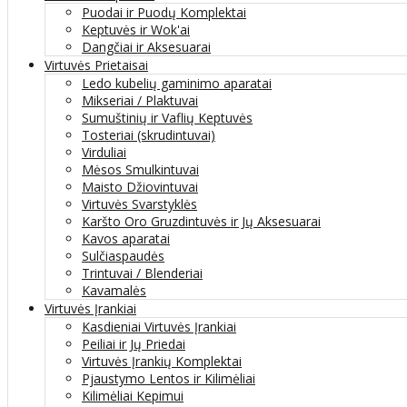
Puodai ir Puodų Komplektai
Keptuvės ir Wok'ai
Dangčiai ir Aksesuarai
Virtuvės Prietaisai
Ledo kubelių gaminimo aparatai
Mikseriai / Plaktuvai
Sumuštinių ir Vaflių Keptuvės
Tosteriai (skrudintuvai)
Virduliai
Mėsos Smulkintuvai
Maisto Džiovintuvai
Virtuvės Svarstyklės
Karšto Oro Gruzdintuvės ir Jų Aksesuarai
Kavos aparatai
Sulčiaspaudės
Trintuvai / Blenderiai
Kavamalės
Virtuvės Įrankiai
Kasdieniai Virtuvės Įrankiai
Peiliai ir Jų Priedai
Virtuvės Įrankių Komplektai
Pjaustymo Lentos ir Kilimėliai
Kilimėliai Kepimui