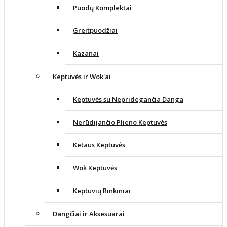
Puodų Komplektai
Greitpuodžiai
Kazanai
Keptuvės ir Wok'ai
Keptuvės su Nepridegančia Danga
Nerūdijančio Plieno Keptuvės
Ketaus Keptuvės
Wok Keptuvės
Keptuvių Rinkiniai
Dangčiai ir Aksesuarai