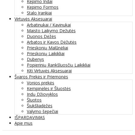
Kepimo Indai
Kepimo Formos
Stalo Įrankiai
Virtuvės Aksesuarai
Arbatinukai / Kavinukai
Maisto Laikymo Dežutės
Duonos Dėžės
Arbatos ir Kavos Dėžutės
Prieskonių Malūnėliai
Prieskonių Laikikliai
Dubenys
Popierinių Rankšluosčių Laikikliai
Kiti Virtuvės Aksesuarai
Švaros Prekės ir Priemonės
Vonios prekės
Kempinėlės ir Šluostės
Indų Džiovyklos
Šluotos
Šiukšliadėžės
Valymo šepečiai
IŠPARDAVIMAS
Apie mus