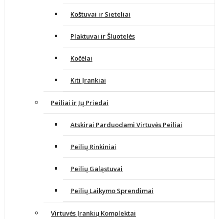
Koštuvai ir Sieteliai
Plaktuvai ir Šluotelės
Kočėlai
Kiti Įrankiai
Peiliai ir Jų Priedai
Atskirai Parduodami Virtuvės Peiliai
Peilių Rinkiniai
Peilių Galąstuvai
Peilių Laikymo Sprendimai
Virtuvės Įrankių Komplektai