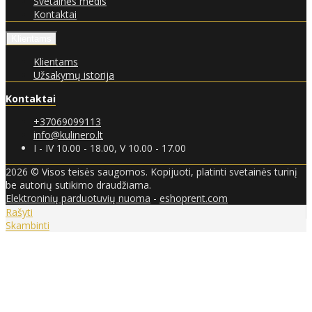
Svetainės medis
Kontaktai
Klientams
Klientams
Užsakymų istorija
Kontaktai
+37069099113
info@kulinero.lt
I - IV 10.00 - 18.00, V 10.00 - 17.00
2026 © Visos teisės saugomos. Kopijuoti, platinti svetainės turinį
be autorių sutikimo draudžiama.
Elektroninių parduotuvių nuoma
-
eshoprent.com
Rašyti
Skambinti