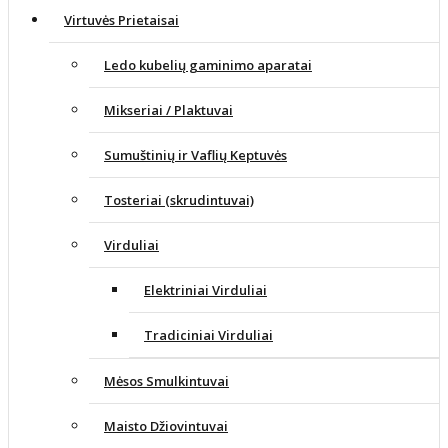
Virtuvės Prietaisai
Ledo kubelių gaminimo aparatai
Mikseriai / Plaktuvai
Sumuštinių ir Vaflių Keptuvės
Tosteriai (skrudintuvai)
Virduliai
Elektriniai Virduliai
Tradiciniai Virduliai
Mėsos Smulkintuvai
Maisto Džiovintuvai