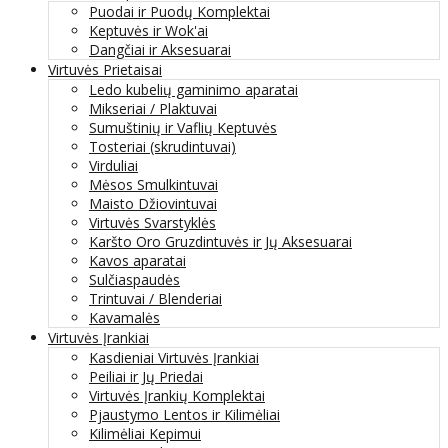
Puodai ir Puodų Komplektai
Keptuvės ir Wok'ai
Dangčiai ir Aksesuarai
Virtuvės Prietaisai
Ledo kubelių gaminimo aparatai
Mikseriai / Plaktuvai
Sumuštinių ir Vaflių Keptuvės
Tosteriai (skrudintuvai)
Virduliai
Mėsos Smulkintuvai
Maisto Džiovintuvai
Virtuvės Svarstyklės
Karšto Oro Gruzdintuvės ir Jų Aksesuarai
Kavos aparatai
Sulčiaspaudės
Trintuvai / Blenderiai
Kavamalės
Virtuvės Įrankiai
Kasdieniai Virtuvės Įrankiai
Peiliai ir Jų Priedai
Virtuvės Įrankių Komplektai
Pjaustymo Lentos ir Kilimėliai
Kilimėliai Kepimui