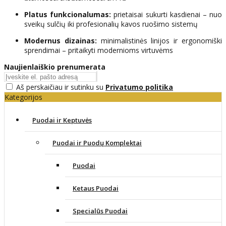
Platus funkcionalumas:
prietaisai sukurti kasdienai – nuo
sveikų sulčių iki profesionalių kavos ruošimo sistemų
Modernus dizainas:
minimalistinės linijos ir ergonomiški
sprendimai – pritaikyti modernioms virtuvėms
Naujienlaiškio prenumerata
Aš perskaičiau ir sutinku su
Privatumo politika
Kategorijos
Puodai ir Keptuvės
Puodai ir Puodų Komplektai
Puodai
Ketaus Puodai
Specialūs Puodai