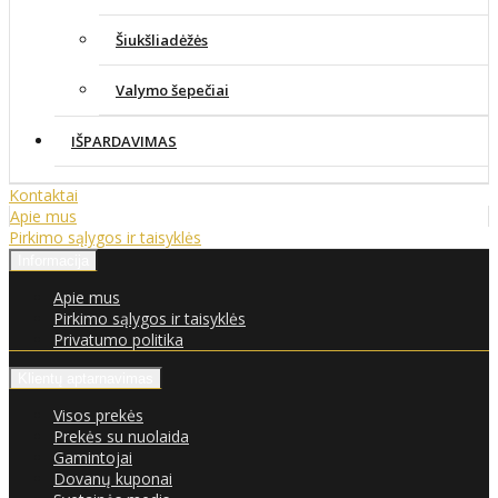
Šiukšliadėžės
Valymo šepečiai
IŠPARDAVIMAS
Kontaktai
Apie mus
Pirkimo sąlygos ir taisyklės
Informacija
Apie mus
Pirkimo sąlygos ir taisyklės
Privatumo politika
Klientų aptarnavimas
Visos prekės
Prekės su nuolaida
Gamintojai
Dovanų kuponai