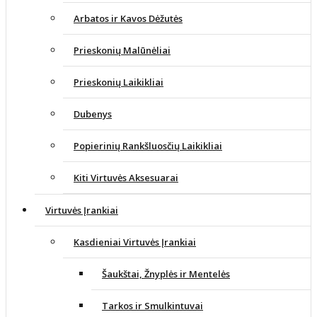
Arbatos ir Kavos Dėžutės
Prieskonių Malūnėliai
Prieskonių Laikikliai
Dubenys
Popierinių Rankšluosčių Laikikliai
Kiti Virtuvės Aksesuarai
Virtuvės Įrankiai
Kasdieniai Virtuvės Įrankiai
Šaukštai, Žnyplės ir Mentelės
Tarkos ir Smulkintuvai