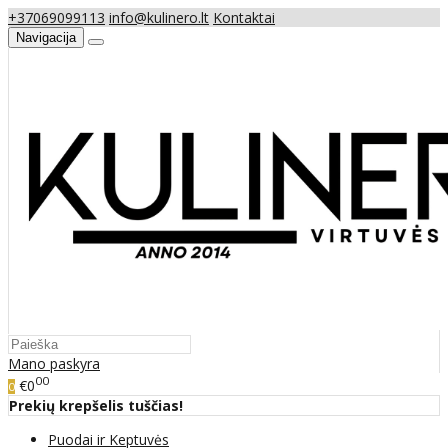
+37069099113
info@kulinero.lt
Kontaktai
Navigacija
Mano paskyra
00
€0
0
Prekių krepšelis tuščias!
Puodai ir Keptuvės