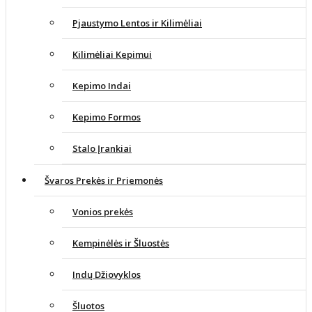
Pjaustymo Lentos ir Kilimėliai
Kilimėliai Kepimui
Kepimo Indai
Kepimo Formos
Stalo Įrankiai
Švaros Prekės ir Priemonės
Vonios prekės
Kempinėlės ir Šluostės
Indų Džiovyklos
Šluotos