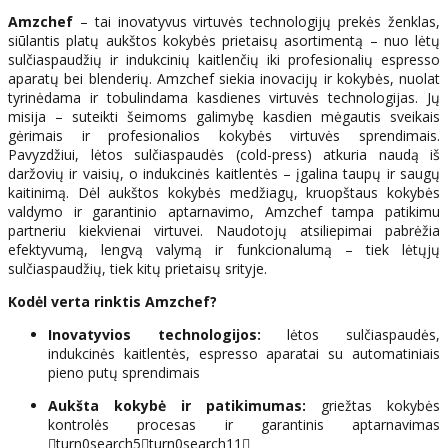
Amzchef
– tai inovatyvus virtuvės technologijų prekės ženklas,
siūlantis platų aukštos kokybės prietaisų asortimentą – nuo lėtų
sulčiaspaudžių ir indukcinių kaitlenčių iki profesionalių espresso
aparatų bei blenderių. Amzchef siekia inovacijų ir kokybės, nuolat
tyrinėdama ir tobulindama kasdienes virtuvės technologijas. Jų
misija – suteikti šeimoms galimybę kasdien mėgautis sveikais
gėrimais ir profesionalios kokybės virtuvės sprendimais.
Pavyzdžiui, lėtos sulčiaspaudės (cold-press) atkuria naudą iš
daržovių ir vaisių, o indukcinės kaitlentės – įgalina taupų ir saugų
kaitinimą. Dėl aukštos kokybės medžiagų, kruopštaus kokybės
valdymo ir garantinio aptarnavimo, Amzchef tampa patikimu
partneriu kiekvienai virtuvei. Naudotojų atsiliepimai pabrėžia
efektyvumą, lengvą valymą ir funkcionalumą – tiek lėtųjų
sulčiaspaudžių, tiek kitų prietaisų srityje.
Kodėl verta rinktis Amzchef?
Inovatyvios technologijos:
lėtos sulčiaspaudės,
indukcinės kaitlentės, espresso aparatai su automatiniais
pieno putų sprendimais
Aukšta kokybė ir patikimumas:
griežtas kokybės
kontrolės procesas ir garantinis aptarnavimas
turn0search5turn0search11