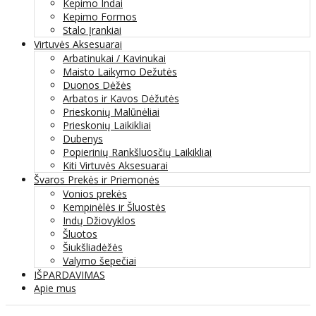
Kepimo Indai
Kepimo Formos
Stalo Įrankiai
Virtuvės Aksesuarai
Arbatinukai / Kavinukai
Maisto Laikymo Dežutės
Duonos Dėžės
Arbatos ir Kavos Dėžutės
Prieskonių Malūnėliai
Prieskonių Laikikliai
Dubenys
Popierinių Rankšluosčių Laikikliai
Kiti Virtuvės Aksesuarai
Švaros Prekės ir Priemonės
Vonios prekės
Kempinėlės ir Šluostės
Indų Džiovyklos
Šluotos
Šiukšliadėžės
Valymo šepečiai
IŠPARDAVIMAS
Apie mus