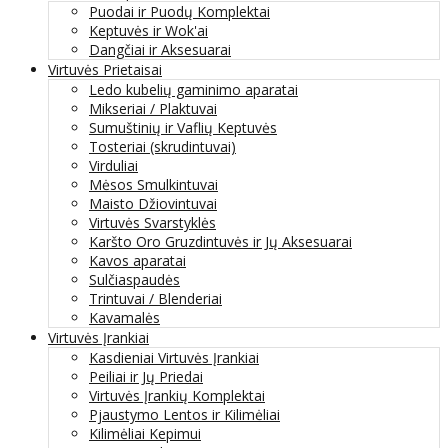
Puodai ir Puodų Komplektai
Keptuvės ir Wok'ai
Dangčiai ir Aksesuarai
Virtuvės Prietaisai
Ledo kubelių gaminimo aparatai
Mikseriai / Plaktuvai
Sumuštinių ir Vaflių Keptuvės
Tosteriai (skrudintuvai)
Virduliai
Mėsos Smulkintuvai
Maisto Džiovintuvai
Virtuvės Svarstyklės
Karšto Oro Gruzdintuvės ir Jų Aksesuarai
Kavos aparatai
Sulčiaspaudės
Trintuvai / Blenderiai
Kavamalės
Virtuvės Įrankiai
Kasdieniai Virtuvės Įrankiai
Peiliai ir Jų Priedai
Virtuvės Įrankių Komplektai
Pjaustymo Lentos ir Kilimėliai
Kilimėliai Kepimui