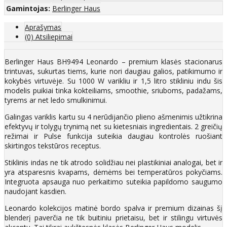
Gamintojas:
Berlinger Haus
Aprašymas
(0) Atsiliepimai
Berlinger Haus BH9494 Leonardo – premium klasės stacionarus
trintuvas, sukurtas tiems, kurie nori daugiau galios, patikimumo ir
kokybės virtuvėje. Su 1000 W varikliu ir 1,5 litro stikliniu indu šis
modelis puikiai tinka kokteiliams, smoothie, sriuboms, padažams,
tyrems ar net ledo smulkinimui.
Galingas variklis kartu su 4 nerūdijančio plieno ašmenimis užtikrina
efektyvų ir tolygų trynimą net su kietesniais ingredientais. 2 greičių
režimai ir Pulse funkcija suteikia daugiau kontrolės ruošiant
skirtingos tekstūros receptus.
Stiklinis indas ne tik atrodo solidžiau nei plastikiniai analogai, bet ir
yra atsparesnis kvapams, dėmėms bei temperatūros pokyčiams.
Integruota apsauga nuo perkaitimo suteikia papildomo saugumo
naudojant kasdien.
Leonardo kolekcijos matinė bordo spalva ir premium dizainas šį
blenderį paverčia ne tik buitiniu prietaisu, bet ir stilingu virtuvės