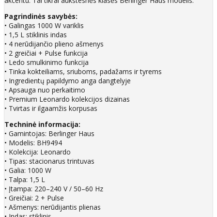
akcentu. Tai tikrai aukštesnės klasės Berlinger Haus modelis.
Pagrindinės savybės:
• Galingas 1000 W variklis
• 1,5 L stiklinis indas
• 4 nerūdijančio plieno ašmenys
• 2 greičiai + Pulse funkcija
• Ledo smulkinimo funkcija
• Tinka kokteiliams, sriuboms, padažams ir tyrems
• Ingredientų papildymo anga dangtelyje
• Apsauga nuo perkaitimo
• Premium Leonardo kolekcijos dizainas
• Tvirtas ir ilgaamžis korpusas
Techninė informacija:
• Gamintojas: Berlinger Haus
• Modelis: BH9494
• Kolekcija: Leonardo
• Tipas: stacionarus trintuvas
• Galia: 1000 W
• Talpa: 1,5 L
• Įtampa: 220–240 V / 50–60 Hz
• Greičiai: 2 + Pulse
• Ašmenys: nerūdijantis plienas
• Indas: stiklinis