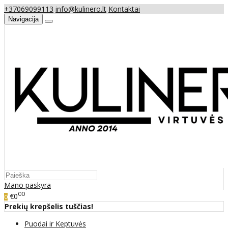
+37069099113
info@kulinero.lt
Kontaktai
Navigacija
Mano paskyra
00
€0
0
Prekių krepšelis tuščias!
Puodai ir Keptuvės