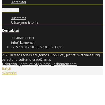
Kontaktai
Klientams
Klientams
Užsakymų istorija
Kontaktai
+37069099113
info@kulinero.lt
I - IV 10.00 - 18.00, V 10.00 - 17.00
2026 © Visos teisės saugomos. Kopijuoti, platinti svetainės turinį
be autorių sutikimo draudžiama.
Elektroninių parduotuvių nuoma
-
eshoprent.com
Rašyti
Skambinti