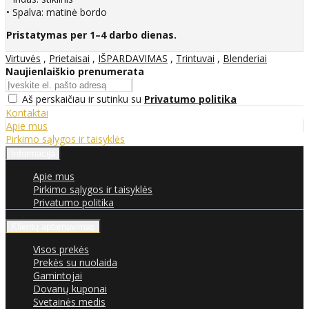
• Spalva: matinė bordo
Pristatymas per 1–4 darbo dienas.
Virtuvės
,
Prietaisai
,
IŠPARDAVIMAS
,
Trintuvai
,
Blenderiai
Naujienlaiškio prenumerata
Aš perskaičiau ir sutinku su
Privatumo politika
Kontaktai
Apie mus
Pirkimo sąlygos ir taisyklės
Informacija
Apie mus
Pirkimo sąlygos ir taisyklės
Privatumo politika
Klientų aptarnavimas
Visos prekės
Prekės su nuolaida
Gamintojai
Dovanų kuponai
Svetainės medis