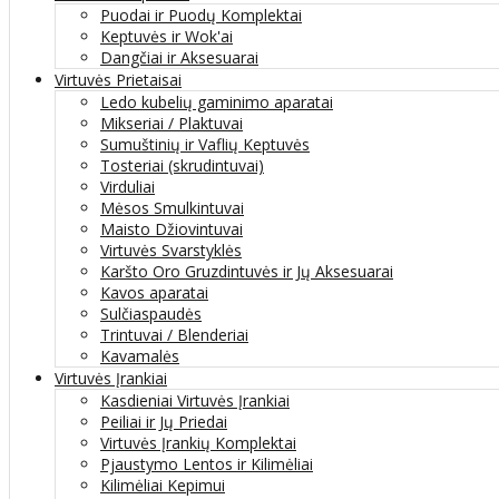
Puodai ir Puodų Komplektai
Keptuvės ir Wok'ai
Dangčiai ir Aksesuarai
Virtuvės Prietaisai
Ledo kubelių gaminimo aparatai
Mikseriai / Plaktuvai
Sumuštinių ir Vaflių Keptuvės
Tosteriai (skrudintuvai)
Virduliai
Mėsos Smulkintuvai
Maisto Džiovintuvai
Virtuvės Svarstyklės
Karšto Oro Gruzdintuvės ir Jų Aksesuarai
Kavos aparatai
Sulčiaspaudės
Trintuvai / Blenderiai
Kavamalės
Virtuvės Įrankiai
Kasdieniai Virtuvės Įrankiai
Peiliai ir Jų Priedai
Virtuvės Įrankių Komplektai
Pjaustymo Lentos ir Kilimėliai
Kilimėliai Kepimui