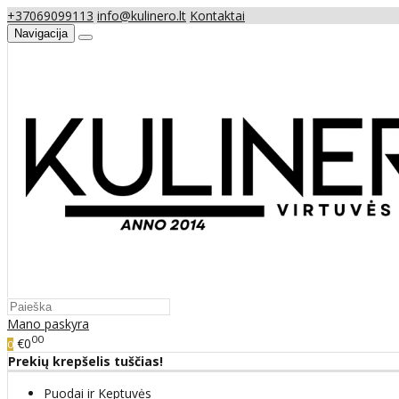
+37069099113
info@kulinero.lt
Kontaktai
Navigacija
Mano paskyra
00
€0
0
Prekių krepšelis tuščias!
Puodai ir Keptuvės