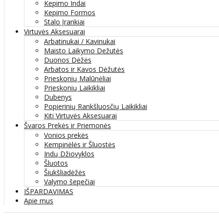
Kepimo Indai
Kepimo Formos
Stalo Įrankiai
Virtuvės Aksesuarai
Arbatinukai / Kavinukai
Maisto Laikymo Dežutės
Duonos Dėžės
Arbatos ir Kavos Dėžutės
Prieskonių Malūnėliai
Prieskonių Laikikliai
Dubenys
Popierinių Rankšluosčių Laikikliai
Kiti Virtuvės Aksesuarai
Švaros Prekės ir Priemonės
Vonios prekės
Kempinėlės ir Šluostės
Indų Džiovyklos
Šluotos
Šiukšliadėžės
Valymo šepečiai
IŠPARDAVIMAS
Apie mus