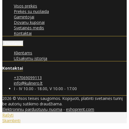
Visos prekės
Prekės su nuolaida
Gamintojai
Dovanų kuponai
Svetainės medis
Kontaktai
Klientams
Klientams
Užsakymų istorija
Kontaktai
+37069099113
info@kulinero.lt
I - IV 10.00 - 18.00, V 10.00 - 17.00
2026 © Visos teisės saugomos. Kopijuoti, platinti svetainės turinį
be autorių sutikimo draudžiama.
Elektroninių parduotuvių nuoma
-
eshoprent.com
Rašyti
Skambinti