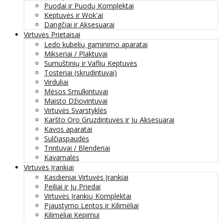
Puodai ir Puodų Komplektai
Keptuvės ir Wok'ai
Dangčiai ir Aksesuarai
Virtuvės Prietaisai
Ledo kubelių gaminimo aparatai
Mikseriai / Plaktuvai
Sumuštinių ir Vaflių Keptuvės
Tosteriai (skrudintuvai)
Virduliai
Mėsos Smulkintuvai
Maisto Džiovintuvai
Virtuvės Svarstyklės
Karšto Oro Gruzdintuvės ir Jų Aksesuarai
Kavos aparatai
Sulčiaspaudės
Trintuvai / Blenderiai
Kavamalės
Virtuvės Įrankiai
Kasdieniai Virtuvės Įrankiai
Peiliai ir Jų Priedai
Virtuvės Įrankių Komplektai
Pjaustymo Lentos ir Kilimėliai
Kilimėliai Kepimui