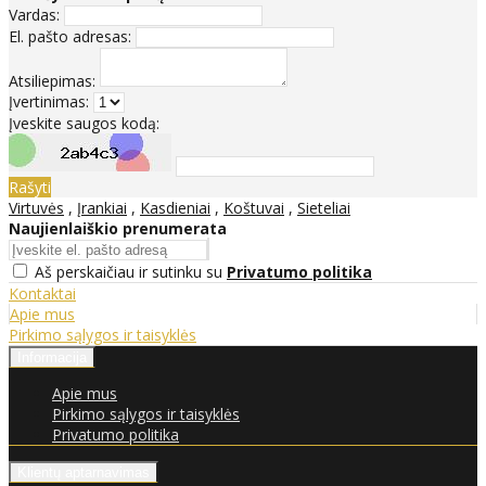
Vardas:
El. pašto adresas:
Atsiliepimas:
Įvertinimas:
Įveskite saugos kodą:
Rašyti
Virtuvės
,
Įrankiai
,
Kasdieniai
,
Koštuvai
,
Sieteliai
Naujienlaiškio prenumerata
Aš perskaičiau ir sutinku su
Privatumo politika
Kontaktai
Apie mus
Pirkimo sąlygos ir taisyklės
Informacija
Apie mus
Pirkimo sąlygos ir taisyklės
Privatumo politika
Klientų aptarnavimas