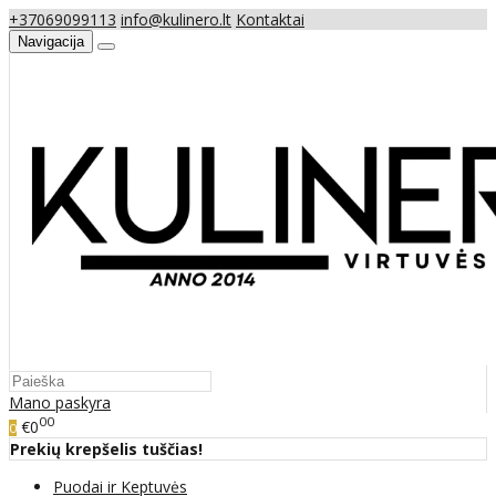
+37069099113
info@kulinero.lt
Kontaktai
Navigacija
Mano paskyra
00
€0
0
Prekių krepšelis tuščias!
Puodai ir Keptuvės