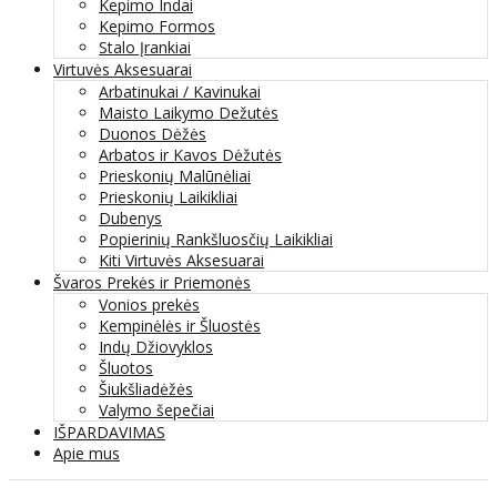
Kepimo Indai
Kepimo Formos
Stalo Įrankiai
Virtuvės Aksesuarai
Arbatinukai / Kavinukai
Maisto Laikymo Dežutės
Duonos Dėžės
Arbatos ir Kavos Dėžutės
Prieskonių Malūnėliai
Prieskonių Laikikliai
Dubenys
Popierinių Rankšluosčių Laikikliai
Kiti Virtuvės Aksesuarai
Švaros Prekės ir Priemonės
Vonios prekės
Kempinėlės ir Šluostės
Indų Džiovyklos
Šluotos
Šiukšliadėžės
Valymo šepečiai
IŠPARDAVIMAS
Apie mus