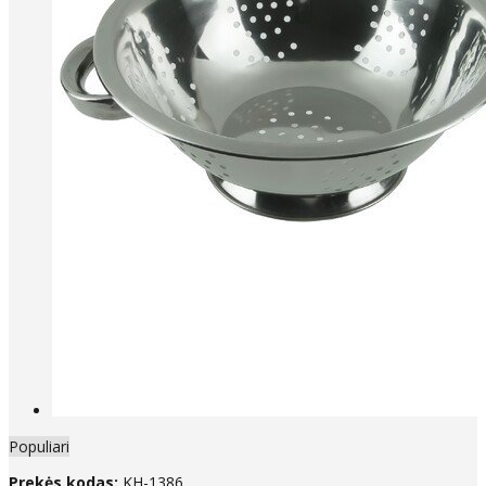
Populiari
Prekės kodas:
KH-1386