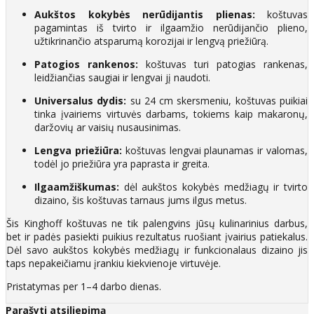
Aukštos kokybės nerūdijantis plienas:
koštuvas
pagamintas iš tvirto ir ilgaamžio nerūdijančio plieno,
užtikrinančio atsparumą korozijai ir lengvą priežiūrą.
Patogios rankenos:
koštuvas turi patogias rankenas,
leidžiančias saugiai ir lengvai jį naudoti.
Universalus dydis:
su 24 cm skersmeniu, koštuvas puikiai
tinka įvairiems virtuvės darbams, tokiems kaip makaronų,
daržovių ar vaisių nusausinimas.
Lengva priežiūra:
koštuvas lengvai plaunamas ir valomas,
todėl jo priežiūra yra paprasta ir greita.
Ilgaamžiškumas:
dėl aukštos kokybės medžiagų ir tvirto
dizaino, šis koštuvas tarnaus jums ilgus metus.
Šis Kinghoff koštuvas ne tik palengvins jūsų kulinarinius darbus,
bet ir padės pasiekti puikius rezultatus ruošiant įvairius patiekalus.
Dėl savo aukštos kokybės medžiagų ir funkcionalaus dizaino jis
taps nepakeičiamu įrankiu kiekvienoje virtuvėje.
Pristatymas per 1–4 darbo dienas.
Parašyti atsiliepimą