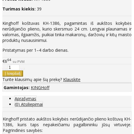
Turimas kiekis:
39
Kinghoff koštuvas KH-1386, pagamintas iš aukštos kokybės
nerūdijančio plieno, kurio skersmuo 24 cm. Lengvai plaunamas ir
valomas, ilgaamžis, puikiai tinka makaronų, daržovių ir kitų maisto
produktų nusausinimui.
Pristatymas per 1–4 darbo dienas.
64
€6
su PVM
Turite klausimų apie šią prekę?
Klauskite
Gamintojas:
KINGHoff
Aprašymas
(0) Atsiliepimai
Kinghoff pristato aukštos kokybės nerūdijančio plieno koštuvą KH-
1386, kuris taps nepakeičiamu pagalbininku jūsų virtuvėje.
Pagrindinės savybės: