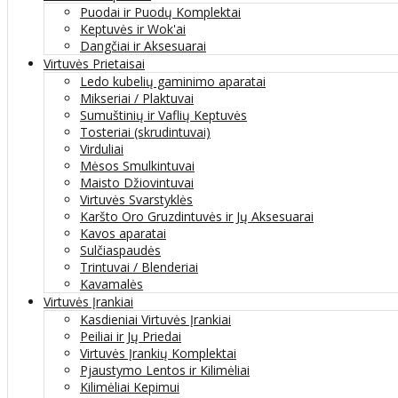
Puodai ir Puodų Komplektai
Keptuvės ir Wok'ai
Dangčiai ir Aksesuarai
Virtuvės Prietaisai
Ledo kubelių gaminimo aparatai
Mikseriai / Plaktuvai
Sumuštinių ir Vaflių Keptuvės
Tosteriai (skrudintuvai)
Virduliai
Mėsos Smulkintuvai
Maisto Džiovintuvai
Virtuvės Svarstyklės
Karšto Oro Gruzdintuvės ir Jų Aksesuarai
Kavos aparatai
Sulčiaspaudės
Trintuvai / Blenderiai
Kavamalės
Virtuvės Įrankiai
Kasdieniai Virtuvės Įrankiai
Peiliai ir Jų Priedai
Virtuvės Įrankių Komplektai
Pjaustymo Lentos ir Kilimėliai
Kilimėliai Kepimui