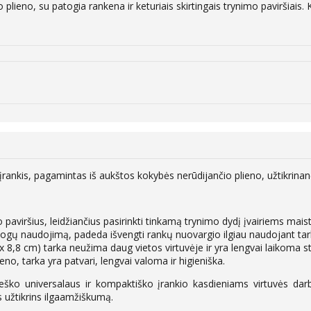
plieno, su patogia rankena ir keturiais skirtingais trynimo paviršiais
 įrankis, pagamintas iš aukštos kokybės nerūdijančio plieno, užtikrina
mo paviršius, leidžiančius pasirinkti tinkamą trynimo dydį įvairiems ma
ogų naudojimą, padeda išvengti rankų nuovargio ilgiau naudojant tar
8,8 cm) tarka neužima daug vietos virtuvėje ir yra lengvai laikoma sta
no, tarka yra patvari, lengvai valoma ir higieniška.
 ieško universalaus ir kompaktiško įrankio kasdieniams virtuvės dar
 užtikrins ilgaamžiškumą.