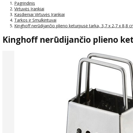
Pagrindinis
Virtuvės Įrankiai
Kasdieniai Virtuvės Įrankiai
Tarkos ir Smulkintuvai
Kinghoff nerūdijančio plieno keturpusė tarka, 3,7 x 2,7 x 8,8
Kinghoff nerūdijančio plieno ket