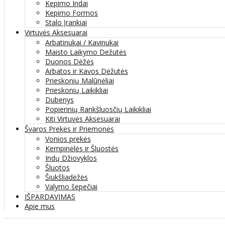
Kepimo Indai
Kepimo Formos
Stalo Įrankiai
Virtuvės Aksesuarai
Arbatinukai / Kavinukai
Maisto Laikymo Dežutės
Duonos Dėžės
Arbatos ir Kavos Dėžutės
Prieskonių Malūnėliai
Prieskonių Laikikliai
Dubenys
Popierinių Rankšluosčių Laikikliai
Kiti Virtuvės Aksesuarai
Švaros Prekės ir Priemonės
Vonios prekės
Kempinėlės ir Šluostės
Indų Džiovyklos
Šluotos
Šiukšliadėžės
Valymo šepečiai
IŠPARDAVIMAS
Apie mus