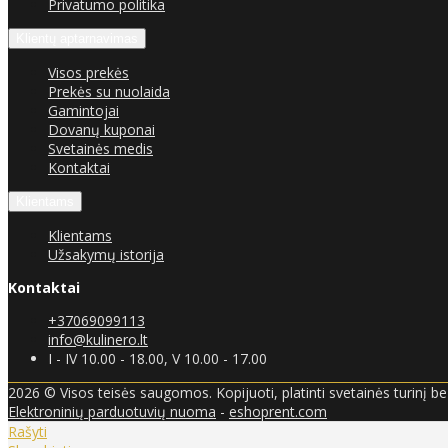
Privatumo politika
Klientų aptarnavimas
Visos prekės
Prekės su nuolaida
Gamintojai
Dovanų kuponai
Svetainės medis
Kontaktai
Klientams
Klientams
Užsakymų istorija
Kontaktai
+37069099113
info@kulinero.lt
I - IV 10.00 - 18.00, V 10.00 - 17.00
2026 © Visos teisės saugomos. Kopijuoti, platinti svetainės turinį b
Elektroninių parduotuvių nuoma
-
eshoprent.com
Rašyti