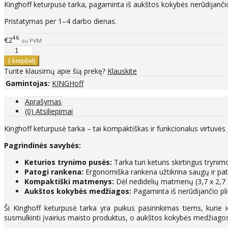
Kinghoff keturpusė tarka, pagaminta iš aukštos kokybės nerūdijančio 
Pristatymas per 1–4 darbo dienas.
46
€2
su PVM
Turite klausimų apie šią prekę?
Klauskite
Gamintojas:
KINGHoff
Aprašymas
(0) Atsiliepimai
Kinghoff keturpusė tarka – tai kompaktiškas ir funkcionalus virtuvės
Pagrindinės savybės:
Keturios trynimo pusės:
Tarka turi keturis skirtingus tryni
Patogi rankena:
Ergonomiška rankena užtikrina saugų ir pat
Kompaktiški matmenys:
Dėl nedidelių matmenų (3,7 x 2,7 x 
Aukštos kokybės medžiagos:
Pagaminta iš nerūdijančio plie
Ši Kinghoff keturpusė tarka yra puikus pasirinkimas tiems, kurie
susmulkinti įvairius maisto produktus, o aukštos kokybės medžiagos