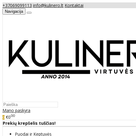
+37069099113
info@kulinero.lt
Kontaktai
Navigacija
Mano paskyra
00
€0
0
Prekių krepšelis tuščias!
Puodai ir Keptuvės