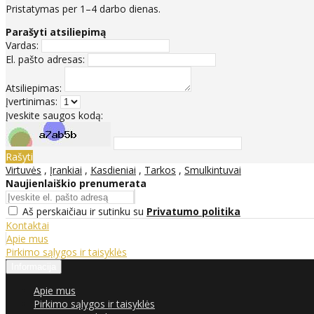
Pristatymas per 1–4 darbo dienas.
Parašyti atsiliepimą
Vardas:
El. pašto adresas:
Atsiliepimas:
Įvertinimas:
Įveskite saugos kodą:
Rašyti
Virtuvės
,
Įrankiai
,
Kasdieniai
,
Tarkos
,
Smulkintuvai
Naujienlaiškio prenumerata
Aš perskaičiau ir sutinku su
Privatumo politika
Kontaktai
Apie mus
Pirkimo sąlygos ir taisyklės
Informacija
Apie mus
Pirkimo sąlygos ir taisyklės