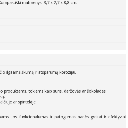
. Kompaktiški matmenys: 3,7 x 2,7 x 8,8 cm.
nčio ilgaamžiškumą ir atsparumą korozijai.
isto produktams, tokiems kaip sūris, daržovės ar šokoladas.
ką.
lčiuje ar spintelėje.
bams. Jos funkcionalumas ir patogumas padės greitai ir efektyviai