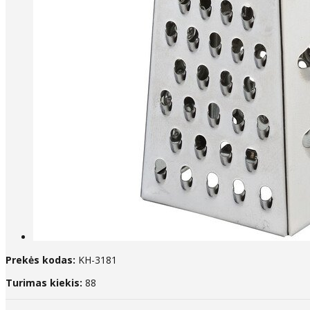
Prekės kodas:
KH-3181
Turimas kiekis:
88