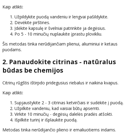
Kaip atlikti:
Užpildykite puodą vandeniu ir lengvai pašildykite.
Dėvėkite pirštines.
Įdėkite kapsulę ir švelniai patrinkite ja degėsius.
Po 5 - 10 minučių nuplaukite įprastu plovikliu.
Šis metodas tinka nerūdijančiam plienui, aliuminiui ir ketaus
puodams.
2. Panaudokite citrinas - natūralus
būdas be chemijos
Citrinų rūgštis ištirpdo pridegusius riebalus ir naikina kvapus.
Kaip atlikti:
Supjaustykite 2 - 3 citrinas ketvirčiais ir sudėkite į puodą.
Užpilkite vandeniu, kad vaisiai būtų apsemti.
Virkite 10 minučių - degėsių dalelės pradės atšokti.
Išpilkite turinį ir išplaukite puodą.
Metodas tinka nerūdijančio plieno ir emaliuotiems indams.