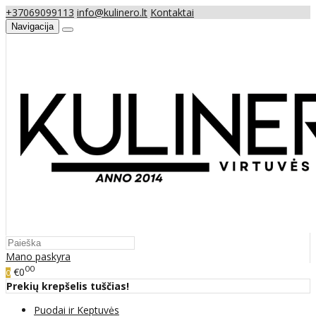
+37069099113
info@kulinero.lt
Kontaktai
Navigacija
Mano paskyra
00
€0
0
Prekių krepšelis tuščias!
Puodai ir Keptuvės