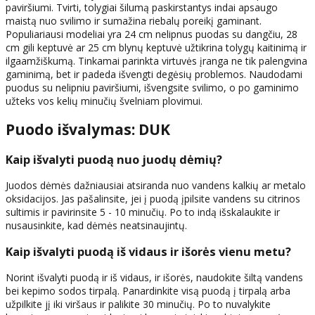
paviršiumi. Tvirti, tolygiai šilumą paskirstantys indai apsaugo
maistą nuo svilimo ir sumažina riebalų poreikį gaminant.
Populiariausi modeliai yra 24 cm nelipnus puodas su dangčiu, 28
cm gili keptuvė ar 25 cm blynų keptuvė užtikrina tolygų kaitinimą ir
ilgaamžiškumą. Tinkamai parinkta virtuvės įranga ne tik palengvina
gaminimą, bet ir padeda išvengti degėsių problemos. Naudodami
puodus su nelipniu paviršiumi, išvengsite svilimo, o po gaminimo
užteks vos kelių minučių švelniam plovimui.
Puodo išvalymas: DUK
Kaip išvalyti puodą nuo juodų dėmių?
Juodos dėmės dažniausiai atsiranda nuo vandens kalkių ar metalo
oksidacijos. Jas pašalinsite, jei į puodą įpilsite vandens su citrinos
sultimis ir pavirinsite 5 - 10 minučių. Po to indą išskalaukite ir
nusausinkite, kad dėmės neatsinaujintų.
Kaip išvalyti puodą iš vidaus ir išorės vienu metu?
Norint išvalyti puodą ir iš vidaus, ir išorės, naudokite šiltą vandens
bei kepimo sodos tirpalą. Panardinkite visą puodą į tirpalą arba
užpilkite jį iki viršaus ir palikite 30 minučių. Po to nuvalykite