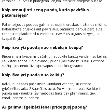
kempine - purvas ir pridegimai lengvai atsiskirs abiejose pusėse.
Kaip atnaujinti seną puodą, kurio paviršius
patamsėjęs?
Patamsėjusius puodus galima atnaujinti druskos ir citrinos mišiniu.
Pabarstykite druskos ant paviršiaus, patrinkite perpus perpjauta
citrina ir nuplaukite šiltu vandeniu. Paviršius atgaus blizgesį, o
kvapai išnyks.
Kaip išvalyti puodą nuo riebalų ir kvapų?
Riebalams ir kvapams pašalinti naudokite karštą vandenį su keliais
šaukštais sodos. Po plovimo į puodą įlašinkite kelis lašus citrinos
sulčių - jos neutralizuoja kvapus ir suteikia gaivumo.
Kaip išvalyti puodą nuo kalkių?
Kalkių nuosėdas pašalinsite virindami vandenį su citrinos
griežinėliais arba 2 šaukštais acto. Po virinimo tirpalą išpilkite ir
puodą nuskalaukite. Šis metodas tinka tiek plieniniams, tiek
emaliuotiems puodams.
Ar galima išgelbėti labai pridegusį puodą?