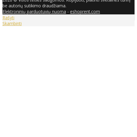
be autorių sutikimo draudžiama.
Elektroninių parduotuvių nuoma
-
eshoprent.com
Rašyti
Skambinti