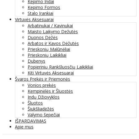
Kepimo Indai
Kepimo Formos
Stalo Įrankiai
Virtuvės Aksesuarai
Arbatinukai / Kavinukai
Maisto Laikymo Dežutės
Duonos Dėžės
Arbatos ir Kavos Dėžutės
Prieskonių Malūnėliai
Prieskonių Laikikliai
Dubenys
Popierinių Rankšluosčių Laikikliai
Kiti Virtuvės Aksesuarai
Švaros Prekės ir Priemonės
Vonios prekės
Kempinėlės ir Šluostės
Indų Džiovyklos
Šluotos
Šiukšliadėžės
Valymo šepečiai
IŠPARDAVIMAS
Apie mus