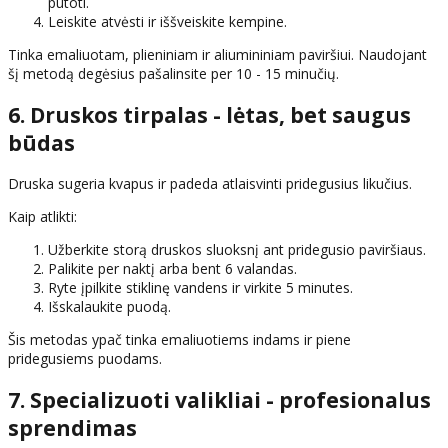
putoti.
Leiskite atvėsti ir iššveiskite kempine.
Tinka emaliuotam, plieniniam ir aliumininiam paviršiui. Naudojant
šį metodą degėsius pašalinsite per 10 - 15 minučių.
6. Druskos tirpalas - lėtas, bet saugus
būdas
Druska sugeria kvapus ir padeda atlaisvinti pridegusius likučius.
Kaip atlikti:
Užberkite storą druskos sluoksnį ant pridegusio paviršiaus.
Palikite per naktį arba bent 6 valandas.
Ryte įpilkite stiklinę vandens ir virkite 5 minutes.
Išskalaukite puodą.
Šis metodas ypač tinka emaliuotiems indams ir piene
pridegusiems puodams.
7. Specializuoti valikliai - profesionalus
sprendimas