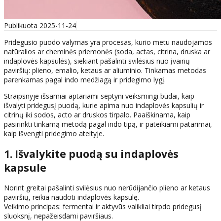
Publikuota 2025-11-24
Pridegusio puodo valymas yra procesas, kurio metu naudojamos
natūralios ar cheminės priemonės (soda, actas, citrina, druska ar
indaplovės kapsulės), siekiant pašalinti svilėsius nuo įvairių
paviršių: plieno, emalio, ketaus ar aliuminio. Tinkamas metodas
parenkamas pagal indo medžiagą ir pridegimo lygį.
Straipsnyje išsamiai aptariami septyni veiksmingi būdai, kaip
išvalyti pridegusį puodą, kurie apima nuo indaplovės kapsulių ir
citrinų iki sodos, acto ar druskos tirpalo. Paaiškinama, kaip
pasirinkti tinkamą metodą pagal indo tipą, ir pateikiami patarimai,
kaip išvengti pridegimo ateityje.
1. Išvalykite puodą su indaplovės
kapsule
Norint greitai pašalinti svilėsius nuo nerūdijančio plieno ar ketaus
paviršių, reikia naudoti indaplovės kapsulę.
Veikimo principas: fermentai ir aktyvūs valikliai tirpdo pridegusį
sluoksnį, nepažeisdami paviršiaus.