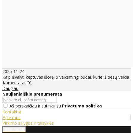
2025-11-24
Kaip išvalyti keptuvės išorę: 5 veiksmingi būdai, kurie iš tiesų veikia
Komentarai (0)
Daugiau
Naujienlaiškio prenumerata
Aš perskaičiau ir sutinku su
Privatumo politika
Kontaktai
Apie mus
Pirkimo sąlygos ir taisyklės
Informacija