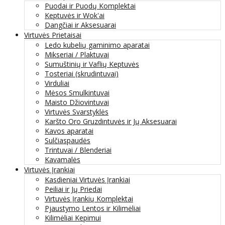
Puodai ir Puodų Komplektai
Keptuvės ir Wok'ai
Dangčiai ir Aksesuarai
Virtuvės Prietaisai
Ledo kubelių gaminimo aparatai
Mikseriai / Plaktuvai
Sumuštinių ir Vaflių Keptuvės
Tosteriai (skrudintuvai)
Virduliai
Mėsos Smulkintuvai
Maisto Džiovintuvai
Virtuvės Svarstyklės
Karšto Oro Gruzdintuvės ir Jų Aksesuarai
Kavos aparatai
Sulčiaspaudės
Trintuvai / Blenderiai
Kavamalės
Virtuvės Įrankiai
Kasdieniai Virtuvės Įrankiai
Peiliai ir Jų Priedai
Virtuvės Įrankių Komplektai
Pjaustymo Lentos ir Kilimėliai
Kilimėliai Kepimui