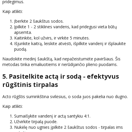
pridegimus.
Kaip atlikti:
Įberkite 2 šaukštus sodos.
Įpilkite 1 - 2 stiklines vandens, kad pridegusi vieta būtų
apsemta.
Kaitinkite, kol užvirs, ir virkite 5 minutes.
Išjunkite kaitrą, leiskite atvėsti, išpilkite vandenį ir išplaukite
puodą.
Naudokite medinį šaukštą, kad nepažeistumėte paviršiaus. Šis
metodas tinka emaliuotiems ir nerūdijančio plieno puodams.
5. Pasitelkite actą ir sodą - efektyvus
rūgštinis tirpalas
Acto rūgštis suminkština svilėsius, o soda juos pakelia nuo dugno.
Kaip atlikti:
Sumaišykite vandenį ir actą santykiu 4:1.
Užvirkite tirpalą puode.
Nukėlę nuo ugnies įpilkite 2 šaukštus sodos - tirpalas ims