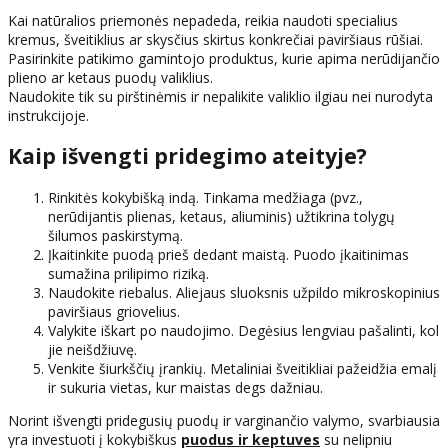
Kai natūralios priemonės nepadeda, reikia naudoti specialius
kremus, šveitiklius ar skysčius skirtus konkrečiai paviršiaus rūšiai.
Pasirinkite patikimo gamintojo produktus, kurie apima nerūdijančio
plieno ar ketaus puodų valiklius.
Naudokite tik su pirštinėmis ir nepalikite valiklio ilgiau nei nurodyta
instrukcijoje.
Kaip išvengti pridegimo ateityje?
Rinkitės kokybišką indą. Tinkama medžiaga (pvz.,
nerūdijantis plienas, ketaus, aliuminis) užtikrina tolygų
šilumos paskirstymą.
Įkaitinkite puodą prieš dedant maistą. Puodo įkaitinimas
sumažina prilipimo riziką.
Naudokite riebalus. Aliejaus sluoksnis užpildo mikroskopinius
paviršiaus griovelius.
Valykite iškart po naudojimo. Degėsius lengviau pašalinti, kol
jie neišdžiuvę.
Venkite šiurkščių įrankių. Metaliniai šveitikliai pažeidžia emalį
ir sukuria vietas, kur maistas degs dažniau.
Norint išvengti pridegusių puodų ir varginančio valymo, svarbiausia
yra investuoti į kokybiškus
puodus ir keptuves
su nelipniu