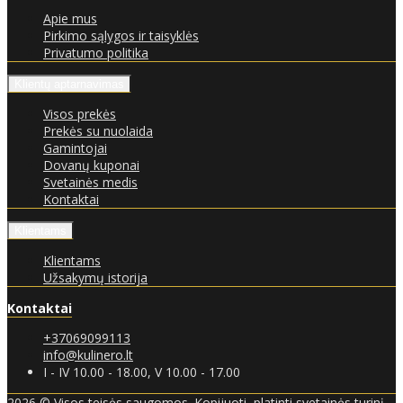
Apie mus
Pirkimo sąlygos ir taisyklės
Privatumo politika
Klientų aptarnavimas
Visos prekės
Prekės su nuolaida
Gamintojai
Dovanų kuponai
Svetainės medis
Kontaktai
Klientams
Klientams
Užsakymų istorija
Kontaktai
+37069099113
info@kulinero.lt
I - IV 10.00 - 18.00, V 10.00 - 17.00
2026 © Visos teisės saugomos. Kopijuoti, platinti svetainės turinį