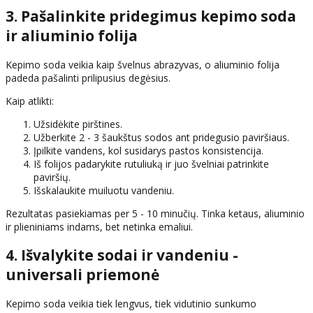
3. Pašalinkite pridegimus kepimo soda
ir aliuminio folija
Kepimo soda veikia kaip švelnus abrazyvas, o aliuminio folija
padeda pašalinti prilipusius degėsius.
Kaip atlikti:
Užsidėkite pirštines.
Užberkite 2 - 3 šaukštus sodos ant pridegusio paviršiaus.
Įpilkite vandens, kol susidarys pastos konsistencija.
Iš folijos padarykite rutuliuką ir juo švelniai patrinkite
paviršių.
Išskalaukite muiluotu vandeniu.
Rezultatas pasiekiamas per 5 - 10 minučių. Tinka ketaus, aliuminio
ir plieniniams indams, bet netinka emaliui.
4. Išvalykite sodai ir vandeniu -
universali priemonė
Kepimo soda veikia tiek lengvus, tiek vidutinio sunkumo