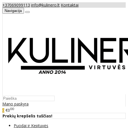
+37069099113
info@kulinero.lt
Kontaktai
Navigacija
Mano paskyra
00
€0
0
Prekių krepšelis tuščias!
Puodai ir Keptuvės