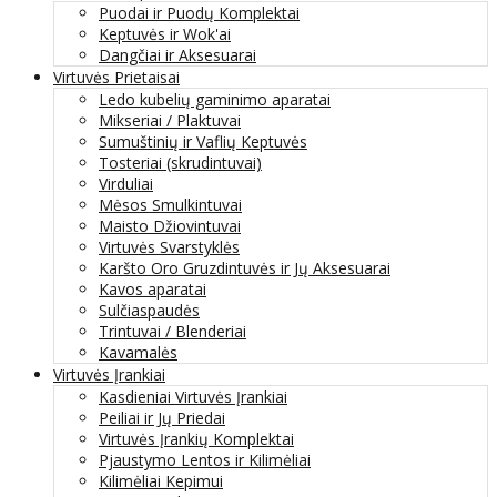
Puodai ir Puodų Komplektai
Keptuvės ir Wok'ai
Dangčiai ir Aksesuarai
Virtuvės Prietaisai
Ledo kubelių gaminimo aparatai
Mikseriai / Plaktuvai
Sumuštinių ir Vaflių Keptuvės
Tosteriai (skrudintuvai)
Virduliai
Mėsos Smulkintuvai
Maisto Džiovintuvai
Virtuvės Svarstyklės
Karšto Oro Gruzdintuvės ir Jų Aksesuarai
Kavos aparatai
Sulčiaspaudės
Trintuvai / Blenderiai
Kavamalės
Virtuvės Įrankiai
Kasdieniai Virtuvės Įrankiai
Peiliai ir Jų Priedai
Virtuvės Įrankių Komplektai
Pjaustymo Lentos ir Kilimėliai
Kilimėliai Kepimui