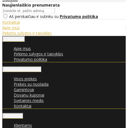
Naujienlaiškio prenumerata
Aš perskaičiau ir sutinku su
Privatumo politika
Kontaktai
Apie mus
Pirkimo sąlygos ir taisyklės
Informacija
Apie mus
Pirkimo sąlygos ir taisyklės
Privatumo politika
Klientų aptarnavimas
Visos prekės
Prekės su nuolaida
Gamintojai
Dovanų kuponai
Svetainės medis
Kontaktai
Klientams
Klientams