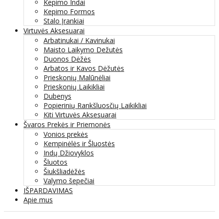
Kepimo Indai
Kepimo Formos
Stalo Įrankiai
Virtuvės Aksesuarai
Arbatinukai / Kavinukai
Maisto Laikymo Dežutės
Duonos Dėžės
Arbatos ir Kavos Dėžutės
Prieskonių Malūnėliai
Prieskonių Laikikliai
Dubenys
Popierinių Rankšluosčių Laikikliai
Kiti Virtuvės Aksesuarai
Švaros Prekės ir Priemonės
Vonios prekės
Kempinėlės ir Šluostės
Indų Džiovyklos
Šluotos
Šiukšliadėžės
Valymo šepečiai
IŠPARDAVIMAS
Apie mus