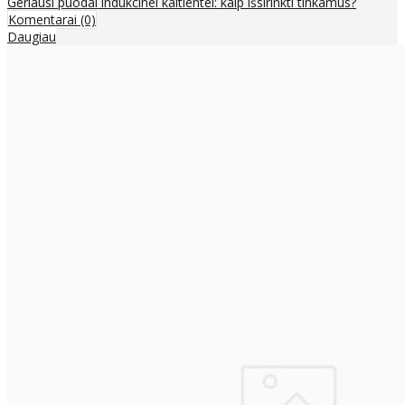
Geriausi puodai indukcinei kaitlentei: kaip išsirinkti tinkamus?
Komentarai (0)
Daugiau