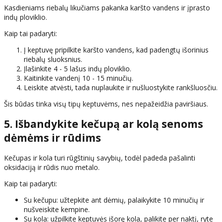
Kasdieniams riebalų likučiams pakanka karšto vandens ir įprasto
indų ploviklio.
Kaip tai padaryti:
Į keptuvę pripilkite karšto vandens, kad padengtų išorinius
riebalų sluoksnius.
Įlašinkite 4 - 5 lašus indų ploviklio.
Kaitinkite vandenį 10 - 15 minučių.
Leiskite atvėsti, tada nuplaukite ir nušluostykite rankšluosčiu.
Šis būdas tinka visų tipų keptuvėms, nes nepažeidžia paviršiaus.
5. Išbandykite kečupą ar kolą senoms
dėmėms ir rūdims
Kečupas ir kola turi rūgštinių savybių, todėl padeda pašalinti
oksidaciją ir rūdis nuo metalo.
Kaip tai padaryti:
Su kečupu: užtepkite ant dėmių, palaikykite 10 minučių ir
nušveiskite kempine.
Su kola: užpilkite keptuvės išorę kola, palikite per naktį, ryte