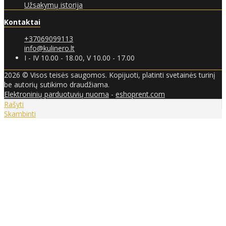
Užsakymų istorija
Kontaktai
+37069099113
info@kulinero.lt
I - IV 10.00 - 18.00, V 10.00 - 17.00
2026 © Visos teisės saugomos. Kopijuoti, platinti svetainės turinį
be autorių sutikimo draudžiama.
Elektroninių parduotuvių nuoma
-
eshoprent.com
Rašyti
Skambinti