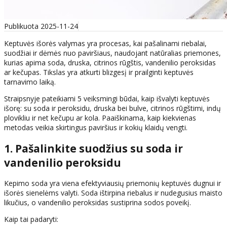
Publikuota 2025-11-24
Keptuvės išorės valymas yra procesas, kai pašalinami riebalai,
suodžiai ir dėmės nuo paviršiaus, naudojant natūralias priemones,
kurias apima soda, druska, citrinos rūgštis, vandenilio peroksidas
ar kečupas. Tikslas yra atkurti blizgesį ir prailginti keptuvės
tarnavimo laiką.
Straipsnyje pateikiami 5 veiksmingi būdai, kaip išvalyti keptuvės
išorę: su soda ir peroksidu, druska bei bulve, citrinos rūgštimi, indų
plovikliu ir net kečupu ar kola. Paaiškinama, kaip kiekvienas
metodas veikia skirtingus paviršius ir kokių klaidų vengti.
1. Pašalinkite suodžius su soda ir
vandenilio peroksidu
Kepimo soda yra viena efektyviausių priemonių keptuvės dugnui ir
išorės sienelėms valyti. Soda ištirpina riebalus ir nudegusius maisto
likučius, o vandenilio peroksidas sustiprina sodos poveikį.
Kaip tai padaryti: