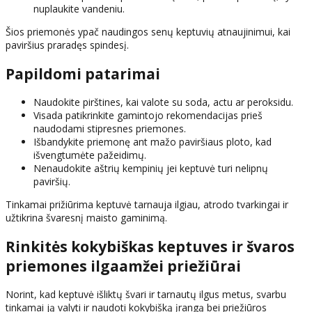
nuplaukite vandeniu.
Šios priemonės ypač naudingos senų keptuvių atnaujinimui, kai
paviršius praradęs spindesį.
Papildomi patarimai
Naudokite pirštines, kai valote su soda, actu ar peroksidu.
Visada patikrinkite gamintojo rekomendacijas prieš
naudodami stipresnes priemones.
Išbandykite priemonę ant mažo paviršiaus ploto, kad
išvengtumėte pažeidimų.
Nenaudokite aštrių kempinių jei keptuvė turi nelipnų
paviršių.
Tinkamai prižiūrima keptuvė tarnauja ilgiau, atrodo tvarkingai ir
užtikrina švaresnį maisto gaminimą.
Rinkitės kokybiškas keptuves ir švaros
priemones ilgaamžei priežiūrai
Norint, kad keptuvė išliktų švari ir tarnautų ilgus metus, svarbu
tinkamai ją valyti ir naudoti kokybišką įrangą bei priežiūros