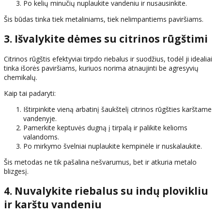
Po kelių minučių nuplaukite vandeniu ir nusausinkite.
Šis būdas tinka tiek metaliniams, tiek nelimpantiems paviršiams.
3. Išvalykite dėmes su citrinos rūgštimi
Citrinos rūgštis efektyviai tirpdo riebalus ir suodžius, todėl ji idealiai
tinka išorės paviršiams, kuriuos norima atnaujinti be agresyvių
chemikalų.
Kaip tai padaryti:
Ištirpinkite vieną arbatinį šaukštelį citrinos rūgšties karštame
vandenyje.
Pamerkite keptuvės dugną į tirpalą ir palikite kelioms
valandoms.
Po mirkymo švelniai nuplaukite kempinėle ir nuskalaukite.
Šis metodas ne tik pašalina nešvarumus, bet ir atkuria metalo
blizgesį.
4. Nuvalykite riebalus su indų plovikliu
ir karštu vandeniu