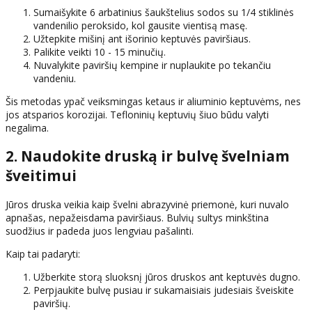
Sumaišykite 6 arbatinius šaukštelius sodos su 1/4 stiklinės
vandenilio peroksido, kol gausite vientisą masę.
Užtepkite mišinį ant išorinio keptuvės paviršiaus.
Palikite veikti 10 - 15 minučių.
Nuvalykite paviršių kempine ir nuplaukite po tekančiu
vandeniu.
Šis metodas ypač veiksmingas ketaus ir aliuminio keptuvėms, nes
jos atsparios korozijai. Tefloninių keptuvių šiuo būdu valyti
negalima.
2. Naudokite druską ir bulvę švelniam
šveitimui
Jūros druska veikia kaip švelni abrazyvinė priemonė, kuri nuvalo
apnašas, nepažeisdama paviršiaus. Bulvių sultys minkština
suodžius ir padeda juos lengviau pašalinti.
Kaip tai padaryti:
Užberkite storą sluoksnį jūros druskos ant keptuvės dugno.
Perpjaukite bulvę pusiau ir sukamaisiais judesiais šveiskite
paviršių.