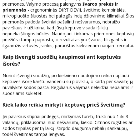
priemones. Valymo procesą palengvins
švaros prekės ir
priemonės
- ergonominės DIRT DEVIL šveitimo kempinėlės,
mikropluošto šluostės bei patogūs indų džiovinimo kilimėliai. Šios
priemonės padeda švelniai pašalinti nešvarumus, nebraižo
paviršiaus ir užtikrina, kad jūsų keptuvė visada išliktų
nepriekaištingos būklės. Naudojant tinkamas priemones keptuvių
priežiūra tampa paprasta, o rezultatas yra švarus, blizgantis ir
ilgaamžis virtuvės įrankis, paruoštas kiekvienam naujam receptui.
Kaip išvengti suodžių kaupimosi ant keptuvės
išorės?
Norint išvengti suodžių, po kiekvieno naudojimo reikia nuplauti
keptuvės išorę karštu vandeniu su plovikliu, o kartą per savaitę ją
nuvalykite sodos pasta. Reguliarus valymas neleidžia riebalams ir
suodžiams sukietėti.
Kiek laiko reikia mirkyti keptuvę prieš šveitimą?
Jei paviršius stipriai pridegęs, mirkymas turėtų trukti nuo 1 iki 3
valandų, priklausomai nuo nešvarumų kiekio. Citrinos rūgšties ar
sodos tirpalas per tą laiką ištirpdo daugumą riebalų sankaupų,
todėl šveitimas tampa lengvas.