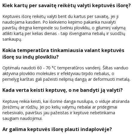
Kiek kartų per savaitę reikėtų valyti keptuvės išorę?
Keptuvės išorę reikėtų valyti bent du kartus per savaitę, jei ji
naudojama kasdien. Po kiekvieno kepimo pakanka nuvalyti
paviršių drėgna kempinėle su švelniu plovikliu, o giluminį valymą
atlikti kartą per kelias dienas - taip išvengiama riebalų ir suodžių
sankaupų.
Kokia temperatūra tinkamiausia valant keptuvės
išorę su indų plovikliu?
Optimalu naudoti 60 - 70 °C temperatūros vandenį. Šiltas vanduo
aktyvina ploviklio molekules ir efektyviau tirpdo riebalus, o
pernelyg karštas gali pažeisti nelipnią dangą ar deformuoti metalą.
Kada verta keisti keptuvę, o ne bandyti ją valyti?
Keptuvę reikia keisti, kai išorinė danga nusilupa, o viduje atsiranda
įbrėžimų ar rūdžių. Jei po kelių valymų riebalai ar pridegimai
nebesivalo, paviršius jau pažeistas ir keptuvė nebetinkama
saugiam naudojimui.
Ar galima keptuvės išorę plauti indaplovėje?