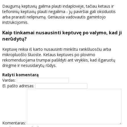
Daugumą keptuvių galima plauti indaplovėje, tačiau ketaus ir
tefloninių keptuvių plauti negalima - jų paviršiai gali oksiduotis
arba prarasti nelipnumą. Geriausia vadovautis gamintojo
instrukcijomis.
Kaip tinkamai nusausinti keptuvę po valymo, kad ji
nerūdytų?
Keptuvę reikia iš karto nusausinti minkštu rankšluosčiu arba
mikropluošto šluoste. Ketaus keptuves po plovimo
rekomenduojama trumpai pašildyti ant viryklės, kad išgaruotų
drėgmė ir nesusidarytų rūdys.
Rašyti komentarą
Vardas:
El. pašto adresas:
Komentaras: