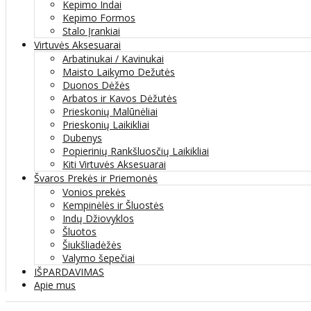
Kepimo Indai
Kepimo Formos
Stalo Įrankiai
Virtuvės Aksesuarai
Arbatinukai / Kavinukai
Maisto Laikymo Dežutės
Duonos Dėžės
Arbatos ir Kavos Dėžutės
Prieskonių Malūnėliai
Prieskonių Laikikliai
Dubenys
Popierinių Rankšluosčių Laikikliai
Kiti Virtuvės Aksesuarai
Švaros Prekės ir Priemonės
Vonios prekės
Kempinėlės ir Šluostės
Indų Džiovyklos
Šluotos
Šiukšliadėžės
Valymo šepečiai
IŠPARDAVIMAS
Apie mus