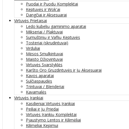
Puodai ir Puodų Komplektai
Keptuvės ir Wok'ai
Dangčiai ir Aksesuarai
Virtuvės Prietaisai
Ledo kubelių gaminimo aparatai
Mikseriai / Plaktuvai
Sumuštinių ir Vaflių Keptuvės
Tosteriai (skrudintuvai)
Virduliai
Mėsos Smulkintuvai
Maisto Džiovintuvai
Virtuvės Svarstyklės
Karšto Oro Gruzdintuvės ir Jų Aksesuarai
Kavos aparatai
Sulčiaspaudės
Trintuvai / Blenderiai
Kavamalės
Virtuvės Įrankiai
Kasdieniai Virtuvės Įrankiai
Peiliai ir Jų Priedai
Virtuvės Įrankių Komplektai
Pjaustymo Lentos ir Kilimėliai
Kilimėliai Kepimui