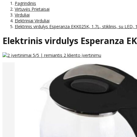
Pagrindinis
Virtuvės Prietaisai
Virduliai
Elektriniai Virduliai
Elektrinis virdulys Esperanza EKK025K, 1.7L, stiklinis, su LED
Elektrinis virdulys Esperanza EK
5
/5 | remiantis
2
kliento įvertinimu