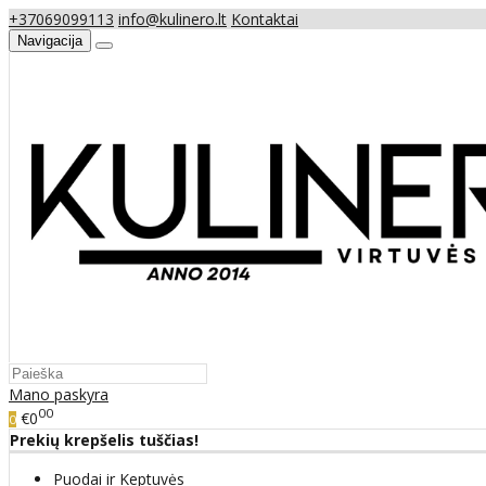
+37069099113
info@kulinero.lt
Kontaktai
Navigacija
Mano paskyra
00
€0
0
Prekių krepšelis tuščias!
Puodai ir Keptuvės