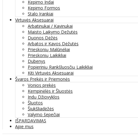
Kepimo Indai
Kepimo Formos
Stalo Įrankiai
Virtuvės Aksesuarai
Arbatinukai / Kavinukai
Maisto Laikymo Dežutės
Duonos Dėžės
Arbatos ir Kavos Dėžutės
Prieskonių Malūnėliai
Prieskonių Laikikliai
Dubenys
Popierinių Rankšluosčių Laikikliai
Kiti Virtuvės Aksesuarai
Švaros Prekės ir Priemonės
Vonios prekės
Kempinėlės ir Šluostės
Indų Džiovyklos
Šluotos
Šiukšliadėžės
Valymo šepečiai
IŠPARDAVIMAS
Apie mus