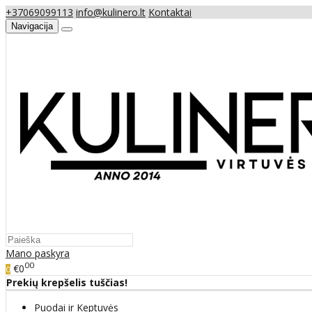
+37069099113
info@kulinero.lt
Kontaktai
Navigacija
Mano paskyra
00
€0
0
Prekių krepšelis tuščias!
Puodai ir Keptuvės