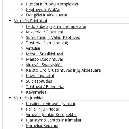
Puodai ir Puodų Komplektai
Keptuvės ir Wok'ai
Dangčiai ir Aksesuarai
Virtuvės Prietaisai
Ledo kubelių gaminimo aparatai
Mikseriai / Plaktuvai
Sumuštinių ir Vaflių Keptuvės
Tosteriai (skrudintuvai)
Virduliai
Mėsos Smulkintuvai
Maisto Džiovintuvai
Virtuvės Svarstyklės
Karšto Oro Gruzdintuvės ir Jų Aksesuarai
Kavos aparatai
Sulčiaspaudės
Trintuvai / Blenderiai
Kavamalės
Virtuvės Įrankiai
Kasdieniai Virtuvės Įrankiai
Peiliai ir Jų Priedai
Virtuvės Įrankių Komplektai
Pjaustymo Lentos ir Kilimėliai
Kilimėliai Kepimui