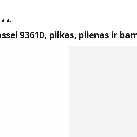
bambukas
Kassel 93610, pilkas, plienas ir b