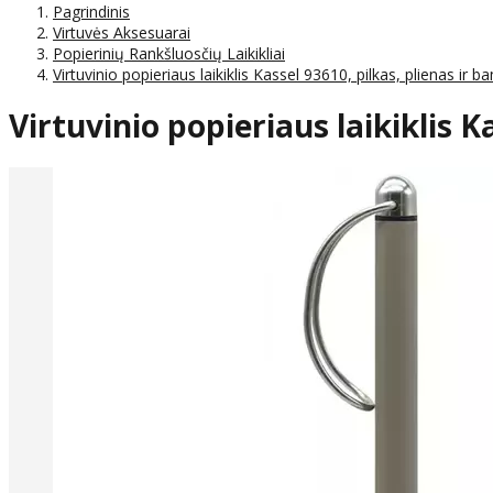
Pagrindinis
Virtuvės Aksesuarai
Popierinių Rankšluosčių Laikikliai
Virtuvinio popieriaus laikiklis Kassel 93610, pilkas, plienas ir 
Virtuvinio popieriaus laikiklis 