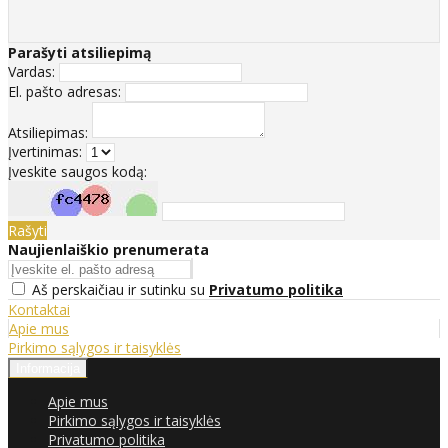
Parašyti atsiliepimą
Vardas:
El. pašto adresas:
Atsiliepimas:
Įvertinimas:
Įveskite saugos kodą:
Rašyti
Naujienlaiškio prenumerata
Aš perskaičiau ir sutinku su
Privatumo politika
Kontaktai
Apie mus
Pirkimo sąlygos ir taisyklės
Informacija
Apie mus
Pirkimo sąlygos ir taisyklės
Privatumo politika