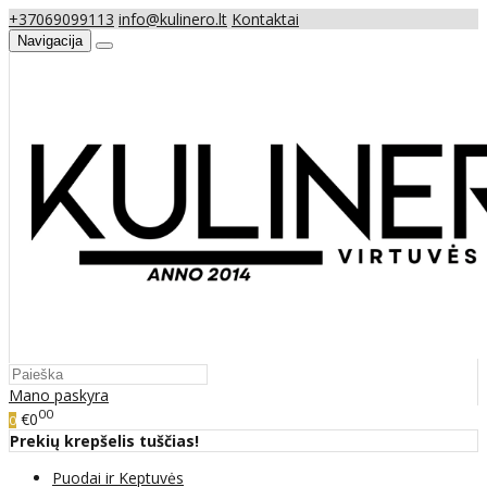
+37069099113
info@kulinero.lt
Kontaktai
Navigacija
Mano paskyra
00
€0
0
Prekių krepšelis tuščias!
Puodai ir Keptuvės