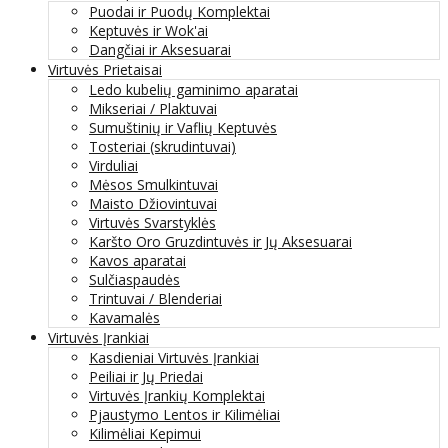
Puodai ir Puodų Komplektai
Keptuvės ir Wok'ai
Dangčiai ir Aksesuarai
Virtuvės Prietaisai
Ledo kubelių gaminimo aparatai
Mikseriai / Plaktuvai
Sumuštinių ir Vaflių Keptuvės
Tosteriai (skrudintuvai)
Virduliai
Mėsos Smulkintuvai
Maisto Džiovintuvai
Virtuvės Svarstyklės
Karšto Oro Gruzdintuvės ir Jų Aksesuarai
Kavos aparatai
Sulčiaspaudės
Trintuvai / Blenderiai
Kavamalės
Virtuvės Įrankiai
Kasdieniai Virtuvės Įrankiai
Peiliai ir Jų Priedai
Virtuvės Įrankių Komplektai
Pjaustymo Lentos ir Kilimėliai
Kilimėliai Kepimui