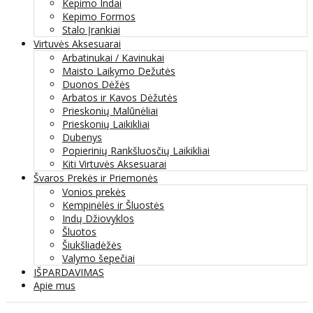
Kepimo Indai
Kepimo Formos
Stalo Įrankiai
Virtuvės Aksesuarai
Arbatinukai / Kavinukai
Maisto Laikymo Dežutės
Duonos Dėžės
Arbatos ir Kavos Dėžutės
Prieskonių Malūnėliai
Prieskonių Laikikliai
Dubenys
Popierinių Rankšluosčių Laikikliai
Kiti Virtuvės Aksesuarai
Švaros Prekės ir Priemonės
Vonios prekės
Kempinėlės ir Šluostės
Indų Džiovyklos
Šluotos
Šiukšliadėžės
Valymo šepečiai
IŠPARDAVIMAS
Apie mus