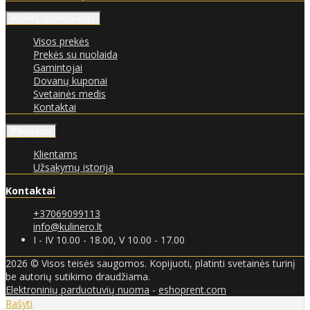
Klientų aptarnavimas
Visos prekės
Prekės su nuolaida
Gamintojai
Dovanų kuponai
Svetainės medis
Kontaktai
Klientams
Klientams
Užsakymų istorija
Kontaktai
+37069099113
info@kulinero.lt
I - IV 10.00 - 18.00, V 10.00 - 17.00
2026 © Visos teisės saugomos. Kopijuoti, platinti svetainės turinį
be autorių sutikimo draudžiama.
Elektroninių parduotuvių nuoma
-
eshoprent.com
Rašyti