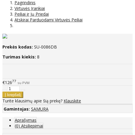
Pagrindinis
Virtuvės Įrankiai
Peiliai ir Jų Priedai
Atskirai Parduodami Virtuvės Peiliai
Prekės kodas:
SU-0086DB
Turimas kiekis:
8
77
€126
su PVM
Turite klausimų apie šią prekę?
Klauskite
Gamintojas:
SAMURA
Aprašymas
(0) Atsiliepimai