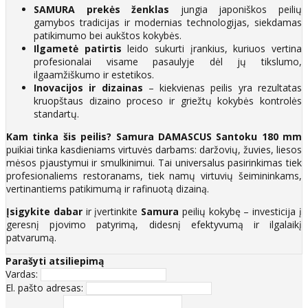
SAMURA prekės ženklas
jungia japoniškos peilių
gamybos tradicijas ir modernias technologijas, siekdamas
patikimumo bei aukštos kokybės.
Ilgametė patirtis
leido sukurti įrankius, kuriuos vertina
profesionalai visame pasaulyje dėl jų tikslumo,
ilgaamžiškumo ir estetikos.
Inovacijos ir dizainas
– kiekvienas peilis yra rezultatas
kruopštaus dizaino proceso ir griežtų kokybės kontrolės
standartų.
Kam tinka šis peilis?
Samura DAMASCUS Santoku 180 mm
puikiai tinka kasdieniams virtuvės darbams: daržovių, žuvies, liesos
mėsos pjaustymui ir smulkinimui. Tai universalus pasirinkimas tiek
profesionaliems restoranams, tiek namų virtuvių šeimininkams,
vertinantiems patikimumą ir rafinuotą dizainą.
Įsigykite dabar
ir įvertinkite
Samura
peilių kokybę – investicija į
geresnį pjovimo patyrimą, didesnį efektyvumą ir ilgalaikį
patvarumą.
Parašyti atsiliepimą
Vardas:
El. pašto adresas: