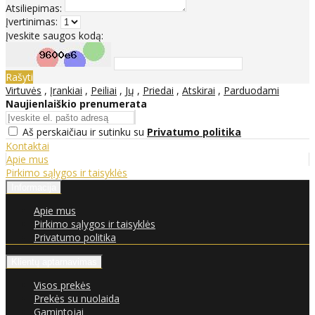
Atsiliepimas:
Įvertinimas:
Įveskite saugos kodą:
Rašyti
Virtuvės
,
Įrankiai
,
Peiliai
,
Jų
,
Priedai
,
Atskirai
,
Parduodami
Naujienlaiškio prenumerata
Aš perskaičiau ir sutinku su
Privatumo politika
Kontaktai
Apie mus
Pirkimo sąlygos ir taisyklės
Informacija
Apie mus
Pirkimo sąlygos ir taisyklės
Privatumo politika
Klientų aptarnavimas
Visos prekės
Prekės su nuolaida
Gamintojai