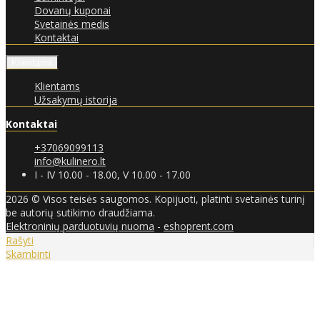
Dovanų kuponai
Svetainės medis
Kontaktai
Klientams
Klientams
Užsakymų istorija
Kontaktai
+37069099113
info@kulinero.lt
I - IV 10.00 - 18.00, V 10.00 - 17.00
2026 © Visos teisės saugomos. Kopijuoti, platinti svetainės turinį
be autorių sutikimo draudžiama.
Elektroninių parduotuvių nuoma
-
eshoprent.com
Rašyti
Skambinti