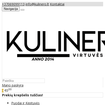
+37069099113
info@kulinero.lt
Kontaktai
Navigacija
Mano paskyra
00
€0
0
Prekių krepšelis tuščias!
Puodai ir Keptuvės