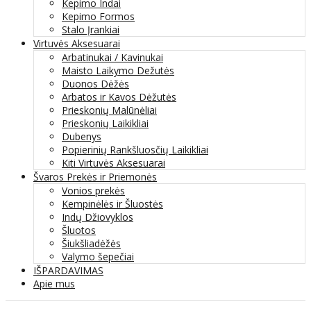
Kepimo Indai
Kepimo Formos
Stalo Įrankiai
Virtuvės Aksesuarai
Arbatinukai / Kavinukai
Maisto Laikymo Dežutės
Duonos Dėžės
Arbatos ir Kavos Dėžutės
Prieskonių Malūnėliai
Prieskonių Laikikliai
Dubenys
Popierinių Rankšluosčių Laikikliai
Kiti Virtuvės Aksesuarai
Švaros Prekės ir Priemonės
Vonios prekės
Kempinėlės ir Šluostės
Indų Džiovyklos
Šluotos
Šiukšliadėžės
Valymo šepečiai
IŠPARDAVIMAS
Apie mus