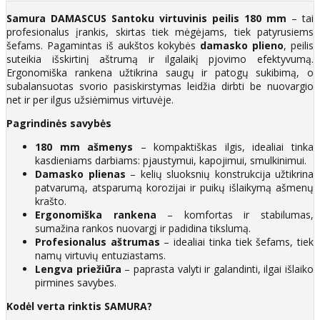
Samura DAMASCUS Santoku virtuvinis peilis 180 mm
– tai
profesionalus įrankis, skirtas tiek mėgėjams, tiek patyrusiems
šefams. Pagamintas iš aukštos kokybės
damasko plieno
, peilis
suteikia išskirtinį aštrumą ir ilgalaikį pjovimo efektyvumą.
Ergonomiška rankena užtikrina saugų ir patogų sukibimą, o
subalansuotas svorio pasiskirstymas leidžia dirbti be nuovargio
net ir per ilgus užsiėmimus virtuvėje.
Pagrindinės savybės
180 mm ašmenys
– kompaktiškas ilgis, idealiai tinka
kasdieniams darbiams: pjaustymui, kapojimui, smulkinimui.
Damasko plienas
– kelių sluoksnių konstrukcija užtikrina
patvarumą, atsparumą korozijai ir puikų išlaikymą ašmenų
krašto.
Ergonomiška rankena
– komfortas ir stabilumas,
sumažina rankos nuovargį ir padidina tikslumą.
Profesionalus aštrumas
– idealiai tinka tiek šefams, tiek
namų virtuvių entuziastams.
Lengva priežiūra
– paprasta valyti ir galandinti, ilgai išlaiko
pirmines savybes.
Kodėl verta rinktis SAMURA?