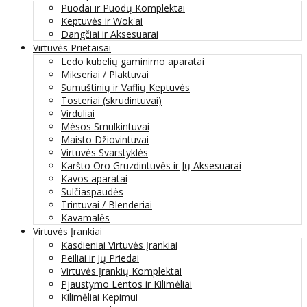
Puodai ir Puodų Komplektai
Keptuvės ir Wok'ai
Dangčiai ir Aksesuarai
Virtuvės Prietaisai
Ledo kubelių gaminimo aparatai
Mikseriai / Plaktuvai
Sumuštinių ir Vaflių Keptuvės
Tosteriai (skrudintuvai)
Virduliai
Mėsos Smulkintuvai
Maisto Džiovintuvai
Virtuvės Svarstyklės
Karšto Oro Gruzdintuvės ir Jų Aksesuarai
Kavos aparatai
Sulčiaspaudės
Trintuvai / Blenderiai
Kavamalės
Virtuvės Įrankiai
Kasdieniai Virtuvės Įrankiai
Peiliai ir Jų Priedai
Virtuvės Įrankių Komplektai
Pjaustymo Lentos ir Kilimėliai
Kilimėliai Kepimui