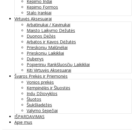
Kepimo Indai
Kepimo Formos
Stalo Įrankiai
Virtuvės Aksesuarai
Arbatinukai / Kavinukai
Maisto Laikymo Dežutės
Duonos Dėžės
Arbatos ir Kavos Dėžutės
Prieskonių Malūnėliai
Prieskonių Laikikliai
Dubenys
Popierinių Rankšluosčių Laikikliai
Kiti Virtuvės Aksesuarai
Švaros Prekės ir Priemonės
Vonios prekės
Kempinėlės ir Šluostės
Indų Džiovyklos
Šluotos
Šiukšliadėžės
Valymo šepečiai
IŠPARDAVIMAS
Apie mus