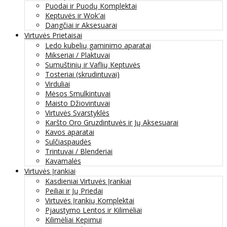
Puodai ir Puodų Komplektai
Keptuvės ir Wok'ai
Dangčiai ir Aksesuarai
Virtuvės Prietaisai
Ledo kubelių gaminimo aparatai
Mikseriai / Plaktuvai
Sumuštinių ir Vaflių Keptuvės
Tosteriai (skrudintuvai)
Virduliai
Mėsos Smulkintuvai
Maisto Džiovintuvai
Virtuvės Svarstyklės
Karšto Oro Gruzdintuvės ir Jų Aksesuarai
Kavos aparatai
Sulčiaspaudės
Trintuvai / Blenderiai
Kavamalės
Virtuvės Įrankiai
Kasdieniai Virtuvės Įrankiai
Peiliai ir Jų Priedai
Virtuvės Įrankių Komplektai
Pjaustymo Lentos ir Kilimėliai
Kilimėliai Kepimui