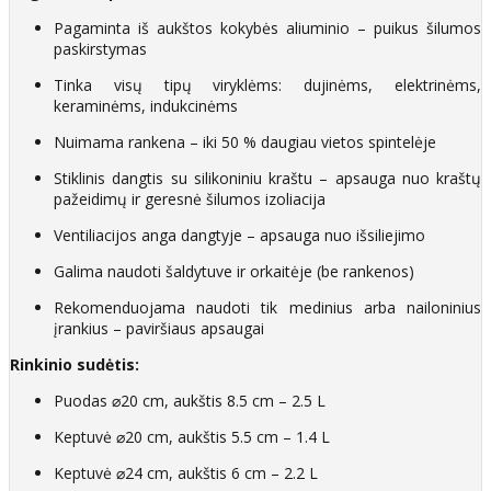
Pagaminta iš aukštos kokybės aliuminio – puikus šilumos
paskirstymas
Tinka visų tipų viryklėms: dujinėms, elektrinėms,
keraminėms, indukcinėms
Nuimama rankena – iki 50 % daugiau vietos spintelėje
Stiklinis dangtis su silikoniniu kraštu – apsauga nuo kraštų
pažeidimų ir geresnė šilumos izoliacija
Ventiliacijos anga dangtyje – apsauga nuo išsiliejimo
Galima naudoti šaldytuve ir orkaitėje (be rankenos)
Rekomenduojama naudoti tik medinius arba nailoninius
įrankius – paviršiaus apsaugai
Rinkinio sudėtis:
Puodas ⌀20 cm, aukštis 8.5 cm – 2.5 L
Keptuvė ⌀20 cm, aukštis 5.5 cm – 1.4 L
Keptuvė ⌀24 cm, aukštis 6 cm – 2.2 L