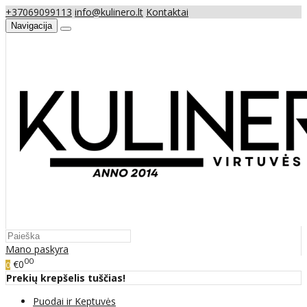
+37069099113
info@kulinero.lt
Kontaktai
Navigacija
Mano paskyra
00
€0
0
Prekių krepšelis tuščias!
Puodai ir Keptuvės