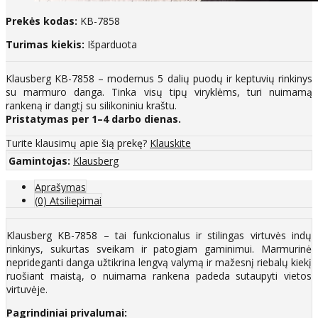
Prekės kodas:
KB-7858
Turimas kiekis:
Išparduota
Klausberg KB-7858 – modernus 5 dalių puodų ir keptuvių rinkinys
su marmuro danga. Tinka visų tipų viryklėms, turi nuimamą
rankeną ir dangtį su silikoniniu kraštu.
Pristatymas per 1–4 darbo dienas.
Turite klausimų apie šią prekę?
Klauskite
Gamintojas:
Klausberg
Aprašymas
(0) Atsiliepimai
Klausberg KB-7858 – tai funkcionalus ir stilingas virtuvės indų
rinkinys, sukurtas sveikam ir patogiam gaminimui. Marmurinė
neprideganti danga užtikrina lengvą valymą ir mažesnį riebalų kiekį
ruošiant maistą, o nuimama rankena padeda sutaupyti vietos
virtuvėje.
Pagrindiniai privalumai: