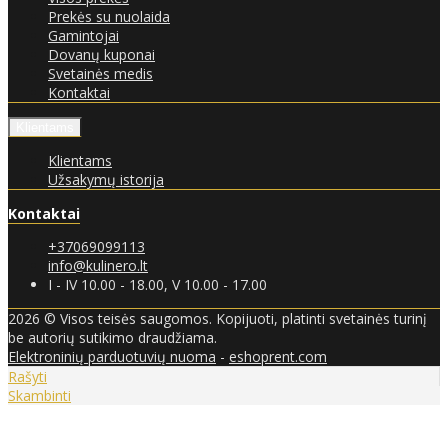
Prekės su nuolaida
Gamintojai
Dovanų kuponai
Svetainės medis
Kontaktai
Klientams
Klientams
Užsakymų istorija
Kontaktai
+37069099113
info@kulinero.lt
I - IV 10.00 - 18.00, V 10.00 - 17.00
2026 © Visos teisės saugomos. Kopijuoti, platinti svetainės turinį
be autorių sutikimo draudžiama.
Elektroninių parduotuvių nuoma
-
eshoprent.com
Rašyti
Skambinti