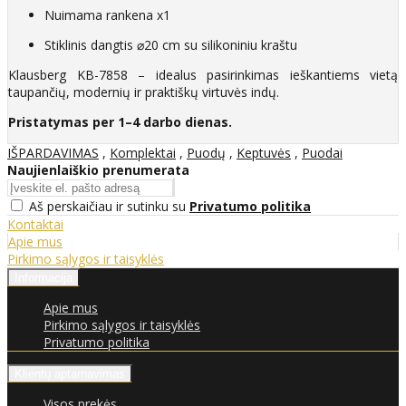
Nuimama rankena x1
Stiklinis dangtis ⌀20 cm su silikoniniu kraštu
Klausberg KB-7858 – idealus pasirinkimas ieškantiems vietą
taupančių, modernių ir praktiškų virtuvės indų.
Pristatymas per 1–4 darbo dienas.
IŠPARDAVIMAS
,
Komplektai
,
Puodų
,
Keptuvės
,
Puodai
Naujienlaiškio prenumerata
Aš perskaičiau ir sutinku su
Privatumo politika
Kontaktai
Apie mus
Pirkimo sąlygos ir taisyklės
Informacija
Apie mus
Pirkimo sąlygos ir taisyklės
Privatumo politika
Klientų aptarnavimas
Visos prekės