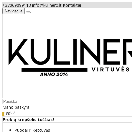
+37069099113
info@kulinero.lt
Kontaktai
Navigacija
Mano paskyra
00
€0
0
Prekių krepšelis tuščias!
Puodai ir Keptuvės