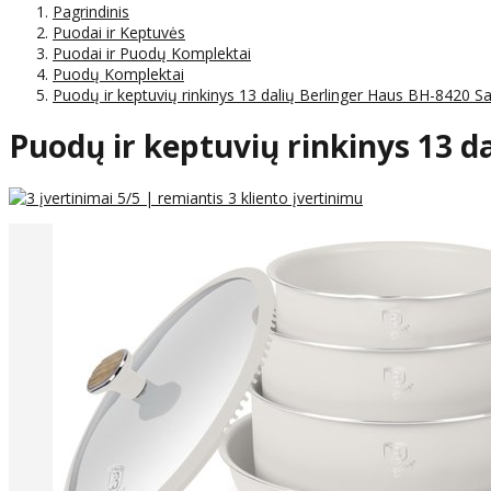
Pagrindinis
Puodai ir Keptuvės
Puodai ir Puodų Komplektai
Puodų Komplektai
Puodų ir keptuvių rinkinys 13 dalių Berlinger Haus BH-8420 S
Puodų ir keptuvių rinkinys 13 d
5
/5 | remiantis
3
kliento įvertinimu