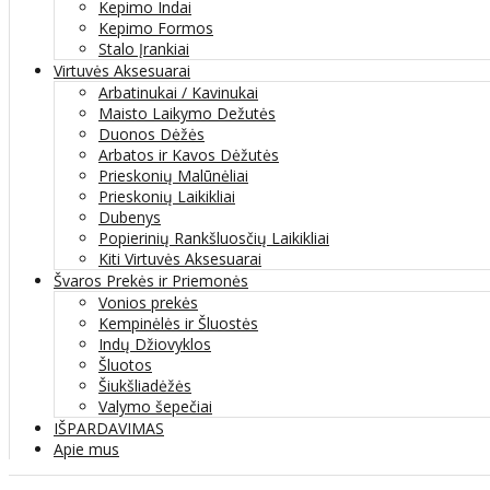
Kepimo Indai
Kepimo Formos
Stalo Įrankiai
Virtuvės Aksesuarai
Arbatinukai / Kavinukai
Maisto Laikymo Dežutės
Duonos Dėžės
Arbatos ir Kavos Dėžutės
Prieskonių Malūnėliai
Prieskonių Laikikliai
Dubenys
Popierinių Rankšluosčių Laikikliai
Kiti Virtuvės Aksesuarai
Švaros Prekės ir Priemonės
Vonios prekės
Kempinėlės ir Šluostės
Indų Džiovyklos
Šluotos
Šiukšliadėžės
Valymo šepečiai
IŠPARDAVIMAS
Apie mus