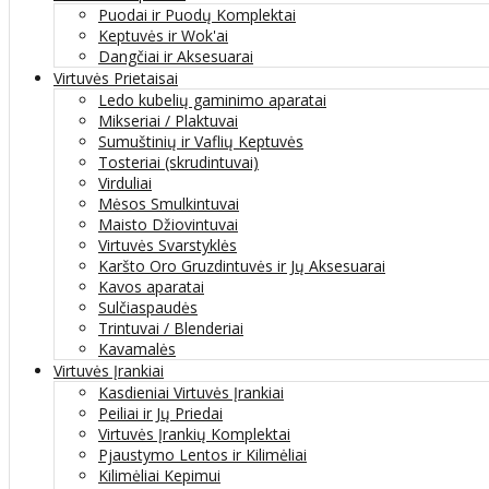
Puodai ir Puodų Komplektai
Keptuvės ir Wok'ai
Dangčiai ir Aksesuarai
Virtuvės Prietaisai
Ledo kubelių gaminimo aparatai
Mikseriai / Plaktuvai
Sumuštinių ir Vaflių Keptuvės
Tosteriai (skrudintuvai)
Virduliai
Mėsos Smulkintuvai
Maisto Džiovintuvai
Virtuvės Svarstyklės
Karšto Oro Gruzdintuvės ir Jų Aksesuarai
Kavos aparatai
Sulčiaspaudės
Trintuvai / Blenderiai
Kavamalės
Virtuvės Įrankiai
Kasdieniai Virtuvės Įrankiai
Peiliai ir Jų Priedai
Virtuvės Įrankių Komplektai
Pjaustymo Lentos ir Kilimėliai
Kilimėliai Kepimui