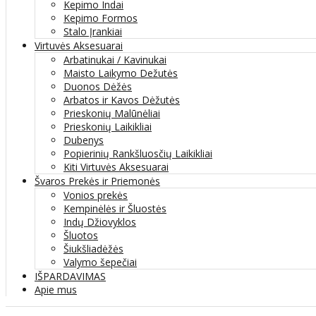
Kepimo Indai
Kepimo Formos
Stalo Įrankiai
Virtuvės Aksesuarai
Arbatinukai / Kavinukai
Maisto Laikymo Dežutės
Duonos Dėžės
Arbatos ir Kavos Dėžutės
Prieskonių Malūnėliai
Prieskonių Laikikliai
Dubenys
Popierinių Rankšluosčių Laikikliai
Kiti Virtuvės Aksesuarai
Švaros Prekės ir Priemonės
Vonios prekės
Kempinėlės ir Šluostės
Indų Džiovyklos
Šluotos
Šiukšliadėžės
Valymo šepečiai
IŠPARDAVIMAS
Apie mus