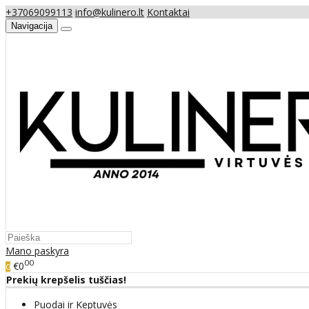
+37069099113
info@kulinero.lt
Kontaktai
Navigacija
Mano paskyra
00
€0
0
Prekių krepšelis tuščias!
Puodai ir Keptuvės