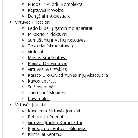
Puodai ir Puodų Komplektai
Keptuvės ir Wok'ai
Dangčiai ir Aksesuarai
Virtuvės Prietaisai
Ledo kubelių gaminimo aparatai
Mikseriai / Plaktuvai
Sumuštinių ir Vaflių Keptuvės
Tosteriai (skrudintuvai)
Virduliai
Mėsos Smulkintuvai
Maisto Džiovintuvai
Virtuvės Svarstyklės
Karšto Oro Gruzdintuvės ir Jų Aksesuarai
Kavos aparatai
Sulčiaspaudės
Trintuvai / Blenderiai
Kavamalės
Virtuvės Įrankiai
Kasdieniai Virtuvės Įrankiai
Peiliai ir Jų Priedai
Virtuvės Įrankių Komplektai
Pjaustymo Lentos ir Kilimėliai
Kilimėliai Kepimui