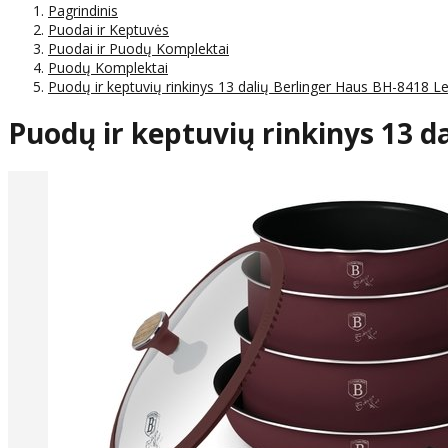
Pagrindinis
Puodai ir Keptuvės
Puodai ir Puodų Komplektai
Puodų Komplektai
Puodų ir keptuvių rinkinys 13 dalių Berlinger Haus BH-8418 
Puodų ir keptuvių rinkinys 13 