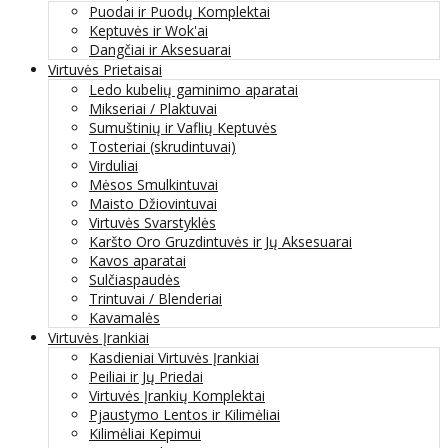
Puodai ir Puodų Komplektai
Keptuvės ir Wok'ai
Dangčiai ir Aksesuarai
Virtuvės Prietaisai
Ledo kubelių gaminimo aparatai
Mikseriai / Plaktuvai
Sumuštinių ir Vaflių Keptuvės
Tosteriai (skrudintuvai)
Virduliai
Mėsos Smulkintuvai
Maisto Džiovintuvai
Virtuvės Svarstyklės
Karšto Oro Gruzdintuvės ir Jų Aksesuarai
Kavos aparatai
Sulčiaspaudės
Trintuvai / Blenderiai
Kavamalės
Virtuvės Įrankiai
Kasdieniai Virtuvės Įrankiai
Peiliai ir Jų Priedai
Virtuvės Įrankių Komplektai
Pjaustymo Lentos ir Kilimėliai
Kilimėliai Kepimui