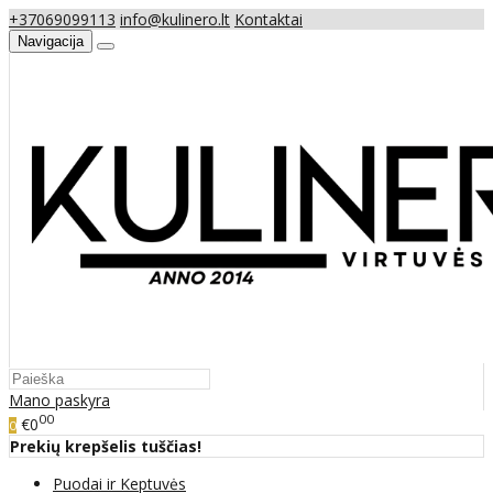
+37069099113
info@kulinero.lt
Kontaktai
Navigacija
Mano paskyra
00
€0
0
Prekių krepšelis tuščias!
Puodai ir Keptuvės