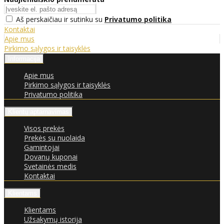
Aš perskaičiau ir sutinku su
Privatumo politika
Kontaktai
Apie mus
Pirkimo sąlygos ir taisyklės
Informacija
Apie mus
Pirkimo sąlygos ir taisyklės
Privatumo politika
Klientų aptarnavimas
Visos prekės
Prekės su nuolaida
Gamintojai
Dovanų kuponai
Svetainės medis
Kontaktai
Klientams
Klientams
Užsakymų istorija