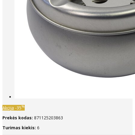
%
Akcija
-35
Prekės kodas:
871125203863
Turimas kiekis:
6