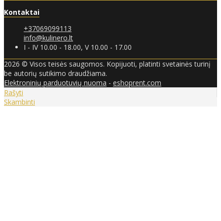
Kontaktai
+37069099113
info@kulinero.lt
I - IV 10.00 - 18.00, V 10.00 - 17.00
2026 © Visos teisės saugomos. Kopijuoti, platinti svetainės turinį
be autorių sutikimo draudžiama.
Elektroninių parduotuvių nuoma
-
eshoprent.com
Rašyti
Skambinti