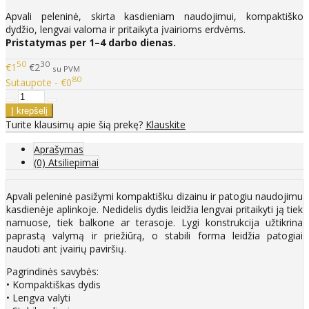
Apvali peleninė, skirta kasdieniam naudojimui, kompaktiško
dydžio, lengvai valoma ir pritaikyta įvairioms erdvėms.
Pristatymas per 1–4 darbo dienas.
50
30
€1
€2
su PVM
80
Sutaupote - €0
Turite klausimų apie šią prekę?
Klauskite
Aprašymas
(0) Atsiliepimai
Apvali peleninė pasižymi kompaktišku dizainu ir patogiu naudojimu
kasdienėje aplinkoje. Nedidelis dydis leidžia lengvai pritaikyti ją tiek
namuose, tiek balkone ar terasoje. Lygi konstrukcija užtikrina
paprastą valymą ir priežiūrą, o stabili forma leidžia patogiai
naudoti ant įvairių paviršių.
Pagrindinės savybės:
• Kompaktiškas dydis
• Lengva valyti