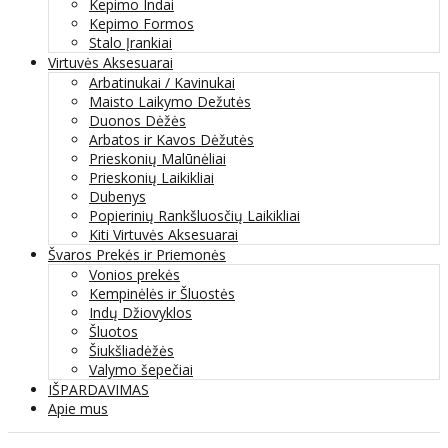
Kepimo Indai
Kepimo Formos
Stalo Įrankiai
Virtuvės Aksesuarai
Arbatinukai / Kavinukai
Maisto Laikymo Dežutės
Duonos Dėžės
Arbatos ir Kavos Dėžutės
Prieskonių Malūnėliai
Prieskonių Laikikliai
Dubenys
Popierinių Rankšluosčių Laikikliai
Kiti Virtuvės Aksesuarai
Švaros Prekės ir Priemonės
Vonios prekės
Kempinėlės ir Šluostės
Indų Džiovyklos
Šluotos
Šiukšliadėžės
Valymo šepečiai
IŠPARDAVIMAS
Apie mus