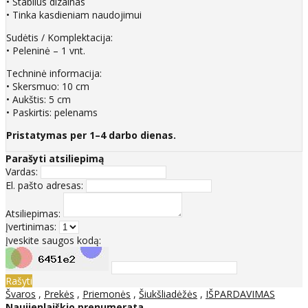
• Stabilus dizainas
• Tinka kasdieniam naudojimui
Sudėtis / Komplektacija:
• Peleninė – 1 vnt.
Techninė informacija:
• Skersmuo: 10 cm
• Aukštis: 5 cm
• Paskirtis: pelenams
Pristatymas per 1–4 darbo dienas.
Parašyti atsiliepimą
Vardas:
El. pašto adresas:
Atsiliepimas:
Įvertinimas:
Įveskite saugos kodą:
Rašyti
Švaros
,
Prekės
,
Priemonės
,
Šiukšliadėžės
,
IŠPARDAVIMAS
Naujienlaiškio prenumerata