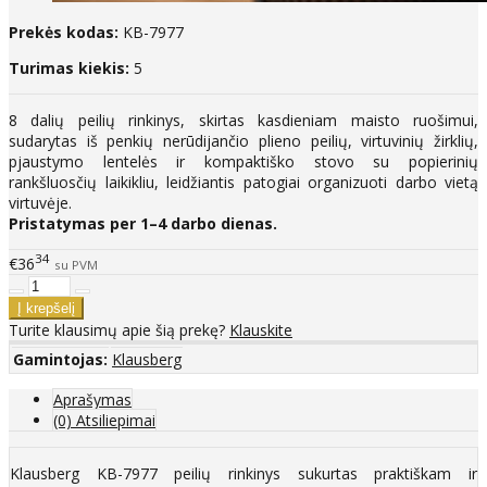
Prekės kodas:
KB-7977
Turimas kiekis:
5
8 dalių peilių rinkinys, skirtas kasdieniam maisto ruošimui,
sudarytas iš penkių nerūdijančio plieno peilių, virtuvinių žirklių,
pjaustymo lentelės ir kompaktiško stovo su popierinių
rankšluosčių laikikliu, leidžiantis patogiai organizuoti darbo vietą
virtuvėje.
Pristatymas per 1–4 darbo dienas.
34
€36
su PVM
Turite klausimų apie šią prekę?
Klauskite
Gamintojas:
Klausberg
Aprašymas
(0) Atsiliepimai
Klausberg KB-7977 peilių rinkinys sukurtas praktiškam ir