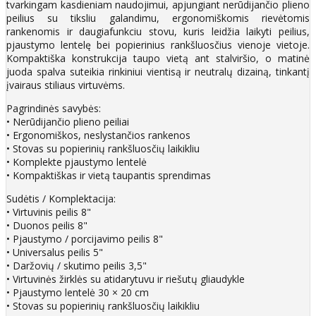
tvarkingam kasdieniam naudojimui, apjungiant nerūdijančio plieno
peilius su tiksliu galandimu, ergonomiškomis rievėtomis
rankenomis ir daugiafunkciu stovu, kuris leidžia laikyti peilius,
pjaustymo lentelę bei popierinius rankšluosčius vienoje vietoje.
Kompaktiška konstrukcija taupo vietą ant stalviršio, o matinė
juoda spalva suteikia rinkiniui vientisą ir neutralų dizainą, tinkantį
įvairaus stiliaus virtuvėms.
Pagrindinės savybės:
• Nerūdijančio plieno peiliai
• Ergonomiškos, neslystančios rankenos
• Stovas su popierinių rankšluosčių laikikliu
• Komplekte pjaustymo lentelė
• Kompaktiškas ir vietą taupantis sprendimas
Sudėtis / Komplektacija:
• Virtuvinis peilis 8"
• Duonos peilis 8"
• Pjaustymo / porcijavimo peilis 8"
• Universalus peilis 5"
• Daržovių / skutimo peilis 3,5"
• Virtuvinės žirklės su atidarytuvu ir riešutų gliaudykle
• Pjaustymo lentelė 30 × 20 cm
• Stovas su popierinių rankšluosčių laikikliu