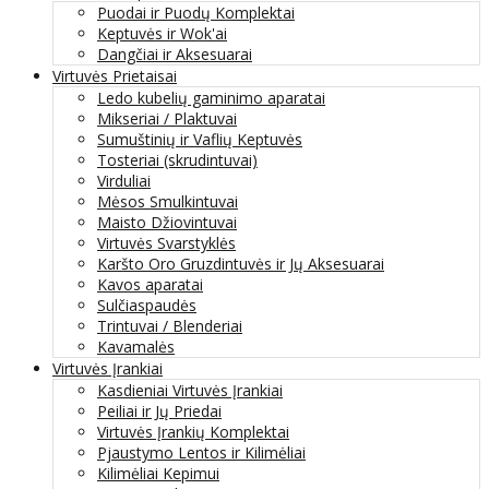
Puodai ir Puodų Komplektai
Keptuvės ir Wok'ai
Dangčiai ir Aksesuarai
Virtuvės Prietaisai
Ledo kubelių gaminimo aparatai
Mikseriai / Plaktuvai
Sumuštinių ir Vaflių Keptuvės
Tosteriai (skrudintuvai)
Virduliai
Mėsos Smulkintuvai
Maisto Džiovintuvai
Virtuvės Svarstyklės
Karšto Oro Gruzdintuvės ir Jų Aksesuarai
Kavos aparatai
Sulčiaspaudės
Trintuvai / Blenderiai
Kavamalės
Virtuvės Įrankiai
Kasdieniai Virtuvės Įrankiai
Peiliai ir Jų Priedai
Virtuvės Įrankių Komplektai
Pjaustymo Lentos ir Kilimėliai
Kilimėliai Kepimui