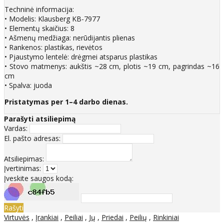
Techninė informacija:
• Modelis: Klausberg KB-7977
• Elementų skaičius: 8
• Ašmenų medžiaga: nerūdijantis plienas
• Rankenos: plastikas, rievėtos
• Pjaustymo lentelė: drėgmei atsparus plastikas
• Stovo matmenys: aukštis ~28 cm, plotis ~19 cm, pagrindas ~16
cm
• Spalva: juoda
Pristatymas per 1–4 darbo dienas.
Parašyti atsiliepimą
Vardas:
El. pašto adresas:
Atsiliepimas:
Įvertinimas:
Įveskite saugos kodą:
Rašyti
Virtuvės
,
Įrankiai
,
Peiliai
,
Jų
,
Priedai
,
Peilių
,
Rinkiniai