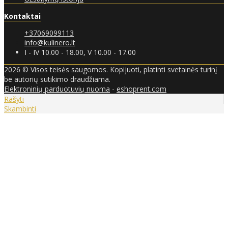
Kontaktai
+37069099113
info@kulinero.lt
I - IV 10.00 - 18.00, V 10.00 - 17.00
2026 © Visos teisės saugomos. Kopijuoti, platinti svetainės turinį
be autorių sutikimo draudžiama.
Elektroninių parduotuvių nuoma
-
eshoprent.com
Rašyti
Skambinti