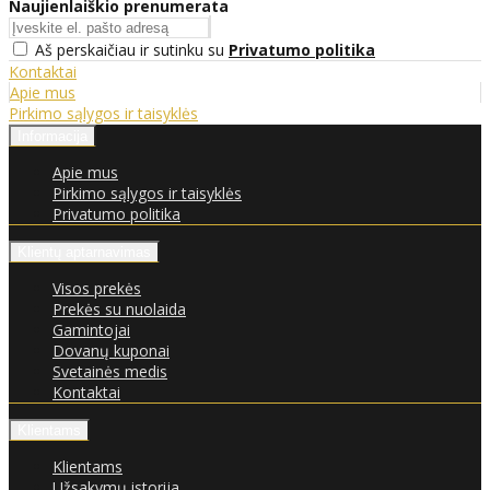
Naujienlaiškio prenumerata
Aš perskaičiau ir sutinku su
Privatumo politika
Kontaktai
Apie mus
Pirkimo sąlygos ir taisyklės
Informacija
Apie mus
Pirkimo sąlygos ir taisyklės
Privatumo politika
Klientų aptarnavimas
Visos prekės
Prekės su nuolaida
Gamintojai
Dovanų kuponai
Svetainės medis
Kontaktai
Klientams
Klientams
Užsakymų istorija