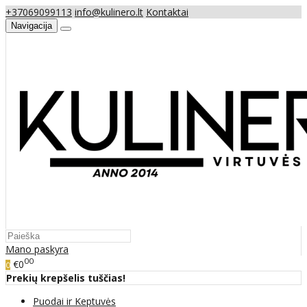
+37069099113
info@kulinero.lt
Kontaktai
Navigacija
Mano paskyra
00
€0
0
Prekių krepšelis tuščias!
Puodai ir Keptuvės