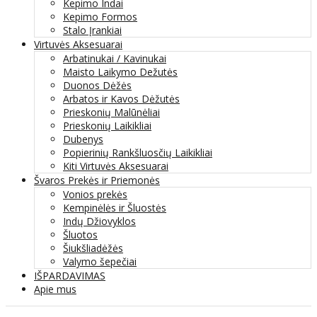
Kepimo Indai
Kepimo Formos
Stalo Įrankiai
Virtuvės Aksesuarai
Arbatinukai / Kavinukai
Maisto Laikymo Dežutės
Duonos Dėžės
Arbatos ir Kavos Dėžutės
Prieskonių Malūnėliai
Prieskonių Laikikliai
Dubenys
Popierinių Rankšluosčių Laikikliai
Kiti Virtuvės Aksesuarai
Švaros Prekės ir Priemonės
Vonios prekės
Kempinėlės ir Šluostės
Indų Džiovyklos
Šluotos
Šiukšliadėžės
Valymo šepečiai
IŠPARDAVIMAS
Apie mus