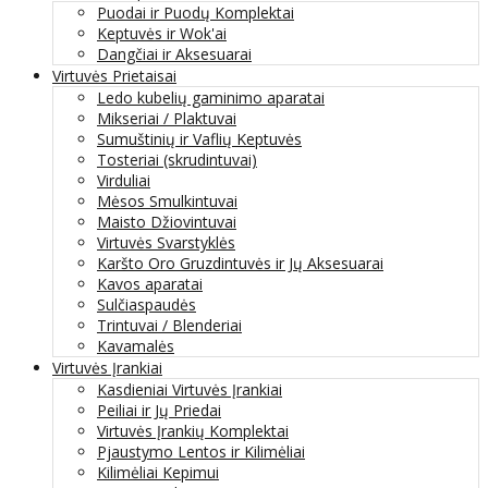
Puodai ir Puodų Komplektai
Keptuvės ir Wok'ai
Dangčiai ir Aksesuarai
Virtuvės Prietaisai
Ledo kubelių gaminimo aparatai
Mikseriai / Plaktuvai
Sumuštinių ir Vaflių Keptuvės
Tosteriai (skrudintuvai)
Virduliai
Mėsos Smulkintuvai
Maisto Džiovintuvai
Virtuvės Svarstyklės
Karšto Oro Gruzdintuvės ir Jų Aksesuarai
Kavos aparatai
Sulčiaspaudės
Trintuvai / Blenderiai
Kavamalės
Virtuvės Įrankiai
Kasdieniai Virtuvės Įrankiai
Peiliai ir Jų Priedai
Virtuvės Įrankių Komplektai
Pjaustymo Lentos ir Kilimėliai
Kilimėliai Kepimui