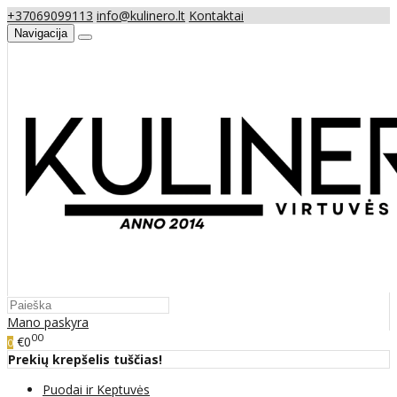
+37069099113
info@kulinero.lt
Kontaktai
Navigacija
Mano paskyra
00
€0
0
Prekių krepšelis tuščias!
Puodai ir Keptuvės