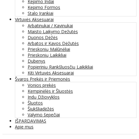
Kepimo Indai
Kepimo Formos
Stalo Įrankiai
Virtuvės Aksesuarai
Arbatinukai / Kavinukai
Maisto Laikymo Dežutės
Duonos Dėžės
Arbatos ir Kavos Dėžutės
Prieskonių Malūnėliai
Prieskonių Laikikliai
Dubenys
Popierinių Rankšluosčių Laikikliai
Kiti Virtuvės Aksesuarai
Švaros Prekės ir Priemonės
Vonios prekės
Kempinėlės ir Šluostės
Indų Džiovyklos
Šluotos
Šiukšliadėžės
Valymo šepečiai
IŠPARDAVIMAS
Apie mus