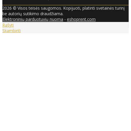
2026 © Visos teisės saugomos. Kopijuoti, platinti svetainės turinį
be autorių sutikimo draudžiama.
Elektroninių parduotuvių nuoma
-
eshoprent.com
Rašyti
Skambinti