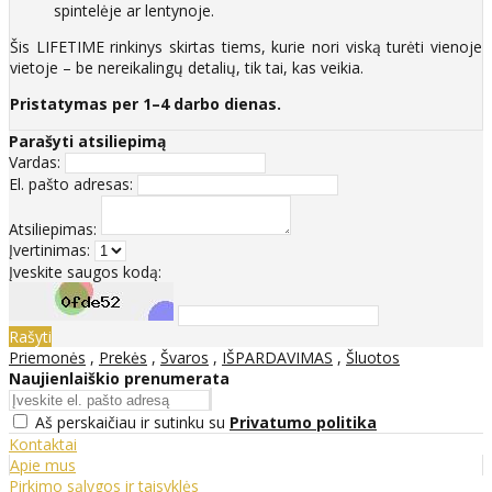
spintelėje ar lentynoje.
Šis LIFETIME rinkinys skirtas tiems, kurie nori viską turėti vienoje
vietoje – be nereikalingų detalių, tik tai, kas veikia.
Pristatymas per 1–4 darbo dienas.
Parašyti atsiliepimą
Vardas:
El. pašto adresas:
Atsiliepimas:
Įvertinimas:
Įveskite saugos kodą:
Rašyti
Priemonės
,
Prekės
,
Švaros
,
IŠPARDAVIMAS
,
Šluotos
Naujienlaiškio prenumerata
Aš perskaičiau ir sutinku su
Privatumo politika
Kontaktai
Apie mus
Pirkimo sąlygos ir taisyklės