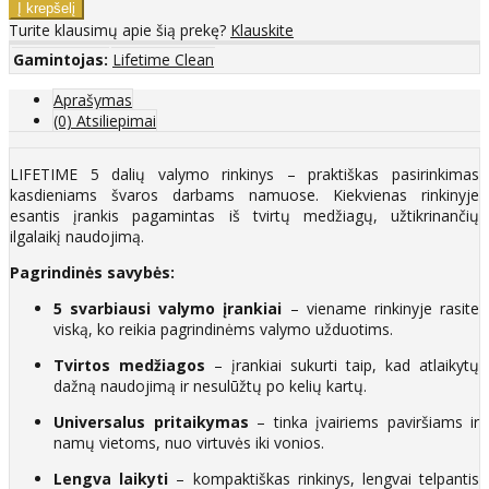
Turite klausimų apie šią prekę?
Klauskite
Gamintojas:
Lifetime Clean
Aprašymas
(0) Atsiliepimai
LIFETIME 5 dalių valymo rinkinys – praktiškas pasirinkimas
kasdieniams švaros darbams namuose. Kiekvienas rinkinyje
esantis įrankis pagamintas iš tvirtų medžiagų, užtikrinančių
ilgalaikį naudojimą.
Pagrindinės savybės:
5 svarbiausi valymo įrankiai
– viename rinkinyje rasite
viską, ko reikia pagrindinėms valymo užduotims.
Tvirtos medžiagos
– įrankiai sukurti taip, kad atlaikytų
dažną naudojimą ir nesulūžtų po kelių kartų.
Universalus pritaikymas
– tinka įvairiems paviršiams ir
namų vietoms, nuo virtuvės iki vonios.
Lengva laikyti
– kompaktiškas rinkinys, lengvai telpantis