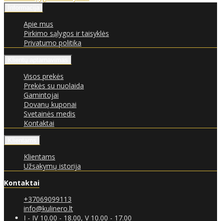
Informacija
Apie mus
Pirkimo sąlygos ir taisyklės
Privatumo politika
Klientų aptarnavimas
Visos prekės
Prekės su nuolaida
Gamintojai
Dovanų kuponai
Svetainės medis
Kontaktai
Klientams
Klientams
Užsakymų istorija
Kontaktai
+37069099113
info@kulinero.lt
I - IV 10.00 - 18.00, V 10.00 - 17.00