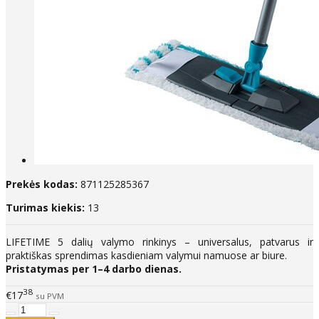
Prekės kodas:
871125285367
Turimas kiekis:
13
LIFETIME 5 dalių valymo rinkinys – universalus, patvarus ir
praktiškas sprendimas kasdieniam valymui namuose ar biure.
Pristatymas per 1–4 darbo dienas.
38
€17
su PVM