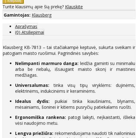
Turite klausimų apie šią prekę?
Klauskite
Gamintojas:
Klausberg
Aprašymas
(0) Atsiliepimai
Klausberg KB-7813 – tai stačiakampė keptuvė, sukurta sveikam ir
patogiam maisto ruošimui. Pagrindinės savybės:
Nelimpanti marmuro danga:
leidžia gaminti su minimaliu
arba be riebalų, išsaugant maisto skonį ir maistines
medžiagas.
Universalumas:
tinka visų tipų viryklėms: dujinėms,
elektrinėms, indukcinėms ir keraminėms.
Idealus dydis:
puikiai tinka kiaušiniams, blynams,
mėsainiams, šoninei ir kitiems pusryčių patiekalams ruošti.
Ergonomiška rankena:
patogi laikyti, neįkaistanti, išlieka
vėsi naudojimo metu.
Lengva priežiūra:
rekomenduojama naudoti tik nailoninius