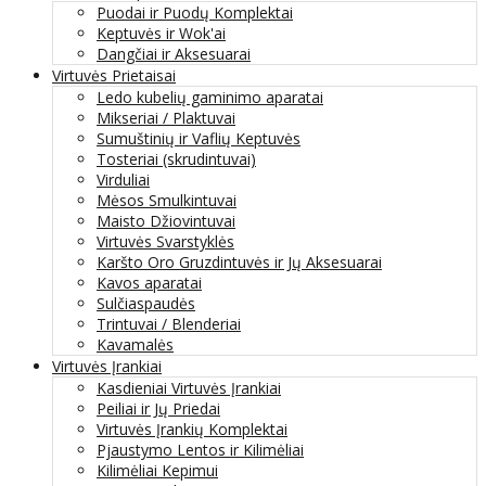
Puodai ir Puodų Komplektai
Keptuvės ir Wok'ai
Dangčiai ir Aksesuarai
Virtuvės Prietaisai
Ledo kubelių gaminimo aparatai
Mikseriai / Plaktuvai
Sumuštinių ir Vaflių Keptuvės
Tosteriai (skrudintuvai)
Virduliai
Mėsos Smulkintuvai
Maisto Džiovintuvai
Virtuvės Svarstyklės
Karšto Oro Gruzdintuvės ir Jų Aksesuarai
Kavos aparatai
Sulčiaspaudės
Trintuvai / Blenderiai
Kavamalės
Virtuvės Įrankiai
Kasdieniai Virtuvės Įrankiai
Peiliai ir Jų Priedai
Virtuvės Įrankių Komplektai
Pjaustymo Lentos ir Kilimėliai
Kilimėliai Kepimui