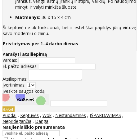
įrankius, vengti aštrių įrankių ir stiprių valiklių. Po naudojimo
mirkyti ir valyti minkšta šluoste.
Matmenys:
36 x 15 x 4 cm
Ši keptuvė ne tik funkcionali, bet ir estetiškai papildys jūsų virtuvę
savo moderniu dizainu.
Pristatymas per 1–4 darbo dienas.
Parašyti atsiliepimą
Vardas:
El. pašto adresas:
Atsiliepimas:
Įvertinimas:
Įveskite saugos kodą:
Rašyti
Puodai
,
Keptuvės
,
Wok
,
Nestandartinės
,
IŠPARDAVIMAS
,
Nepridegančia
,
Danga
Naujienlaiškio prenumerata