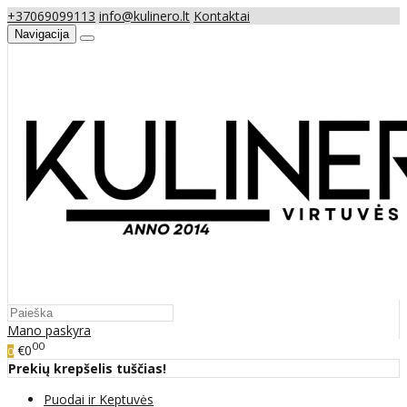
+37069099113
info@kulinero.lt
Kontaktai
Navigacija
Mano paskyra
00
€0
0
Prekių krepšelis tuščias!
Puodai ir Keptuvės