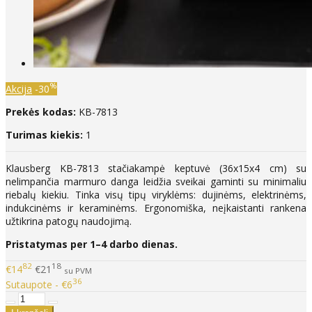
%
Akcija
-30
Prekės kodas:
KB-7813
Turimas kiekis:
1
Klausberg KB-7813 stačiakampė keptuvė (36x15x4 cm) su
nelimpančia marmuro danga leidžia sveikai gaminti su minimaliu
riebalų kiekiu. Tinka visų tipų viryklėms: dujinėms, elektrinėms,
indukcinėms ir keraminėms. Ergonomiška, neįkaistanti rankena
užtikrina patogų naudojimą.
Pristatymas per 1–4 darbo dienas.
82
18
€14
€21
su PVM
36
Sutaupote - €6