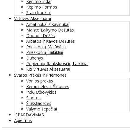
Kepimo Indai
Kepimo Formos
Stalo Įrankiai
Virtuvės Aksesuarai
Arbatinukai / Kavinukai
Maisto Laikymo Dežutės
Duonos Dėžės
Arbatos ir Kavos Dėžutės
Prieskonių Malūnėliai
Prieskonių Laikikliai
Dubenys
Popierinių Rankšluosčių Laikikliai
Kiti Virtuvės Aksesuarai
Švaros Prekės ir Priemonės
Vonios prekės
Kempinėlės ir Šluostės
Indų Džiovyklos
Šluotos
Šiukšliadėžės
Valymo šepečiai
IŠPARDAVIMAS
Apie mus