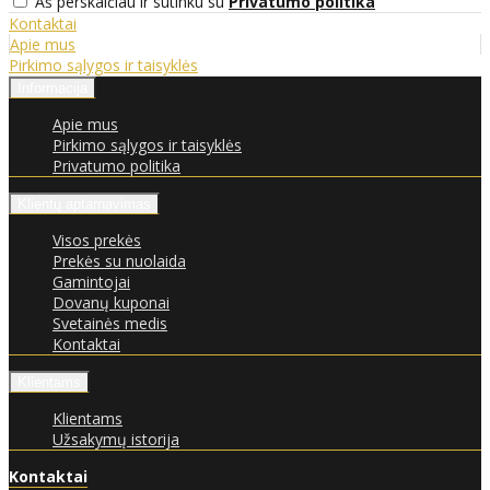
Aš perskaičiau ir sutinku su
Privatumo politika
Kontaktai
Apie mus
Pirkimo sąlygos ir taisyklės
Informacija
Apie mus
Pirkimo sąlygos ir taisyklės
Privatumo politika
Klientų aptarnavimas
Visos prekės
Prekės su nuolaida
Gamintojai
Dovanų kuponai
Svetainės medis
Kontaktai
Klientams
Klientams
Užsakymų istorija
Kontaktai