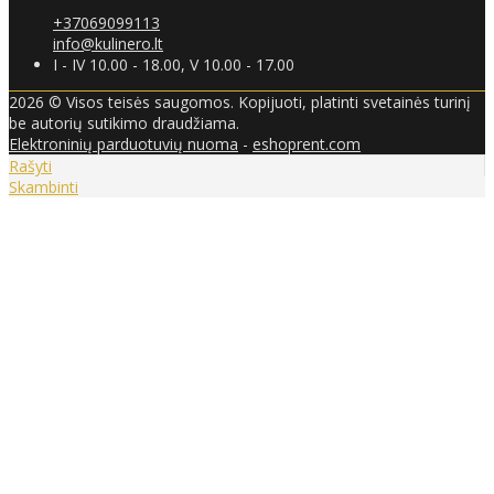
+37069099113
info@kulinero.lt
I - IV 10.00 - 18.00, V 10.00 - 17.00
2026 © Visos teisės saugomos. Kopijuoti, platinti svetainės turinį
be autorių sutikimo draudžiama.
Elektroninių parduotuvių nuoma
-
eshoprent.com
Rašyti
Skambinti