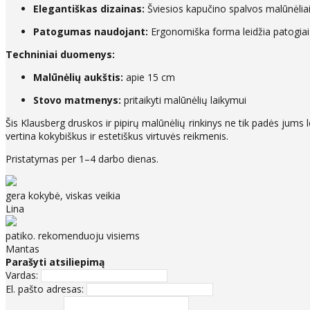
Elegantiškas dizainas:
Šviesios kapučino spalvos malūnėliai su
Patogumas naudojant:
Ergonomiška forma leidžia patogiai 
Techniniai duomenys:
Malūnėlių aukštis:
apie 15 cm
Stovo matmenys:
pritaikyti malūnėlių laikymui
Šis Klausberg druskos ir pipirų malūnėlių rinkinys ne tik padės jums le
vertina kokybiškus ir estetiškus virtuvės reikmenis.
Pristatymas per 1–4 darbo dienas.
gera kokybė, viskas veikia
Lina
patiko. rekomenduoju visiems
Mantas
Parašyti atsiliepimą
Vardas:
El. pašto adresas: