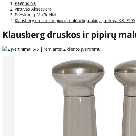
Pagrindinis
Virtuvės Aksesuarai
Prieskonių Malūnėliai
Klausberg druskos ir pipirų malūnėlių rinkinys, pilkas, KB-7595
Klausberg druskos ir pipirų malū
5
/5 | remiantis
2
kliento įvertinimu