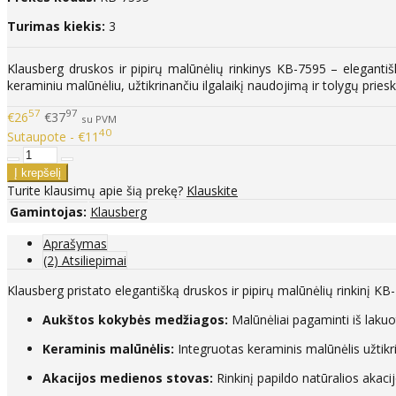
Turimas kiekis:
3
Klausberg druskos ir pipirų malūnėlių rinkinys KB-7595 – eleganti
keraminiu malūnėliu, užtikrinančiu ilgalaikį naudojimą ir tolygų prie
57
97
€26
€37
su PVM
40
Sutaupote - €11
Turite klausimų apie šią prekę?
Klauskite
Gamintojas:
Klausberg
Aprašymas
(2) Atsiliepimai
Klausberg pristato elegantišką druskos ir pipirų malūnėlių rinkinį KB
Aukštos kokybės medžiagos:
Malūnėliai pagaminti iš laku
Keraminis malūnėlis:
Integruotas keraminis malūnėlis užtikri
Akacijos medienos stovas:
Rinkinį papildo natūralios akaci