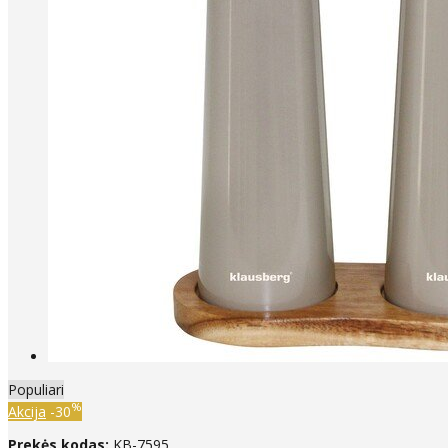
Populiari
%
Akcija
-30
Prekės kodas:
KB-7595