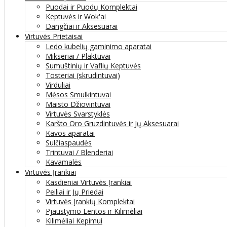
Puodai ir Puodų Komplektai
Keptuvės ir Wok'ai
Dangčiai ir Aksesuarai
Virtuvės Prietaisai
Ledo kubelių gaminimo aparatai
Mikseriai / Plaktuvai
Sumuštinių ir Vaflių Keptuvės
Tosteriai (skrudintuvai)
Virduliai
Mėsos Smulkintuvai
Maisto Džiovintuvai
Virtuvės Svarstyklės
Karšto Oro Gruzdintuvės ir Jų Aksesuarai
Kavos aparatai
Sulčiaspaudės
Trintuvai / Blenderiai
Kavamalės
Virtuvės Įrankiai
Kasdieniai Virtuvės Įrankiai
Peiliai ir Jų Priedai
Virtuvės Įrankių Komplektai
Pjaustymo Lentos ir Kilimėliai
Kilimėliai Kepimui