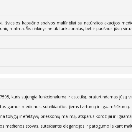
ški, šviesios kapučino spalvos malūnėliai su natūralios akacijos m
skonių malimą. Šis rinkinys ne tik funkcionalus, bet ir puošnus jūsų vir
-7595, kuris sujungia funkcionalumą ir estetiką, praturtindamas jūsų v
otos gumos medienos, suteikiančios jiems tvirtumą ir ilgaamžiškumą.
na tolygų ir efektyvų prieskonių malimą, atsparus korozijai ir ilgaamži
jos medienos stovas, suteikiantis elegancijos ir patogumo laikant mal