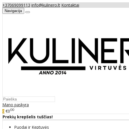
+37069099113
info@kulinero.lt
Kontaktai
Navigacija
Mano paskyra
00
€0
0
Prekių krepšelis tuščias!
Puodai ir Keptuvės