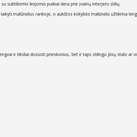
 subtiliomis linijomis puikiai dera prie įvairių interjero stilių.
laikyti malūnėlius rankoje, o aukštos kokybės malūnėlis užtikrina len
ngvai ir tiksliai dozuoti prieskonius, bet ir taps stilingu jūsų stalo ar