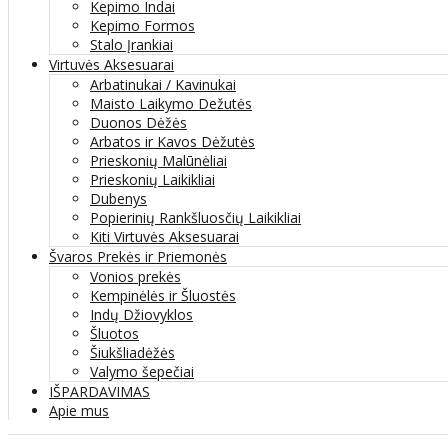
Kepimo Indai
Kepimo Formos
Stalo Įrankiai
Virtuvės Aksesuarai
Arbatinukai / Kavinukai
Maisto Laikymo Dežutės
Duonos Dėžės
Arbatos ir Kavos Dėžutės
Prieskonių Malūnėliai
Prieskonių Laikikliai
Dubenys
Popierinių Rankšluosčių Laikikliai
Kiti Virtuvės Aksesuarai
Švaros Prekės ir Priemonės
Vonios prekės
Kempinėlės ir Šluostės
Indų Džiovyklos
Šluotos
Šiukšliadėžės
Valymo šepečiai
IŠPARDAVIMAS
Apie mus