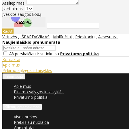
Atsiliepimas:
Įvertinimas:
Įveskite saugos kodą:
Rašyti
Virtuvės
,
IŠPARDAVIMAS
,
Malūnėliai
,
Prieskonių
,
Aksesuarai
Naujienlaiškio prenumerata
Aš perskaičiau ir sutinku su
Privatumo politika
Kontaktai
Apie mus
Pirkimo sąlygos ir taisyklės
Informacija
Apie mus
Pirkimo sąlygos ir taisyklės
Privatumo politika
Klientų aptarnavimas
Visos prekės
Prekės su nuolaida
Gamintojai