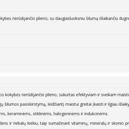
bės nerūdijančio plieno, su daugiasluoksniu šilumą išlaikančiu dugnu 
os kokybės nerūdijančio plieno, sukurtas efektyviam ir sveikam maist
ų šilumos pasiskirstymą, leidžiantį maistui greitai įkaisti ir ilgiau išlaik
nėms, keraminėms, stiklinėms, halogeninėms ir indukcinėms.
ens ir riebalų kiekiu, taip sumažinant vitaminų, mineralų ir skonio pr