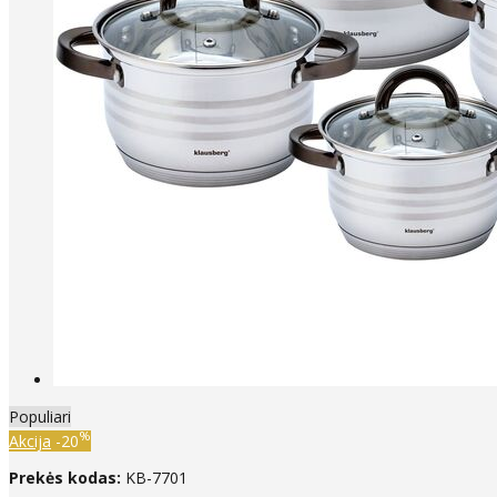
Populiari
%
Akcija
-20
Prekės kodas:
KB-7701