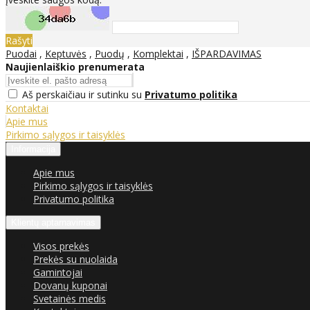
Rašyti
Puodai
,
Keptuvės
,
Puodų
,
Komplektai
,
IŠPARDAVIMAS
Naujienlaiškio prenumerata
Aš perskaičiau ir sutinku su
Privatumo politika
Kontaktai
Apie mus
Pirkimo sąlygos ir taisyklės
Informacija
Apie mus
Pirkimo sąlygos ir taisyklės
Privatumo politika
Klientų aptarnavimas
Visos prekės
Prekės su nuolaida
Gamintojai
Dovanų kuponai
Svetainės medis