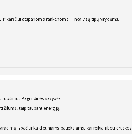
ir karščiui atspariomis rankenomis. Tinka visų tipų viryklėms.
o ruošimui. Pagrindinės savybės:
yti šilumą, taip taupant energiją.
aradimą. Ypač tinka dietiniams patiekalams, kai reikia riboti druskos