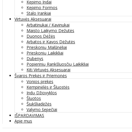
Kepimo Indai
Kepimo Formos
Stalo Įrankiai
Virtuvės Aksesuarai
Arbatinukai / Kavinukai
Maisto Laikymo Dežutės
Duonos Dėžės
Arbatos ir Kavos Dėžutės
Prieskonių Malūnėliai
Prieskonių Laikikliai
Dubenys
Popierinių Rankšluosčių Laikikliai
Kiti Virtuvės Aksesuarai
Švaros Prekės ir Priemonės
Vonios prekės
Kempinėlės ir Šluostės
Indų Džiovyklos
Šluotos
Šiukšliadėžės
Valymo šepečiai
IŠPARDAVIMAS
Apie mus