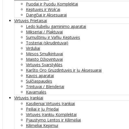
Puodai ir Puodų Komplektai
Keptuvės ir Wok'ai
Dangčiai ir Aksesuarai
Virtuvės Prietaisai
Ledo kubelių gaminimo aparatai
Mikseriai / Plaktuvai
Sumuštinių ir Vaflių Keptuvės
Tosteriai (skrudintuvai)
Virduliai
Mėsos Smulkintuvai
Maisto Džiovintuvai
Virtuvės Svarstyklės
Karšto Oro Gruzdintuvės ir Jų Aksesuarai
Kavos aparatai
Sulčiaspaudės
Trintuvai / Blenderiai
Kavamalės
Virtuvės Įrankiai
Kasdieniai Virtuvės Įrankiai
Peiliai ir Jų Priedai
Virtuvės Įrankių Komplektai
Pjaustymo Lentos ir Kilimėliai
Kilimėliai Kepimui