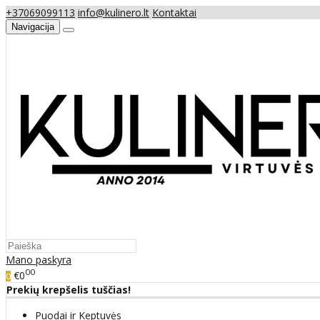
+37069099113
info@kulinero.lt
Kontaktai
Navigacija
Mano paskyra
00
€0
0
Prekių krepšelis tuščias!
Puodai ir Keptuvės