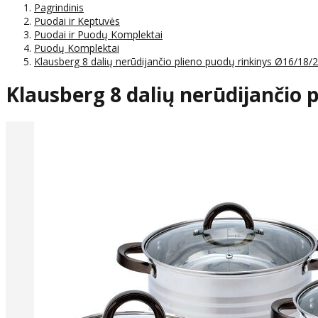
Pagrindinis
Puodai ir Keptuvės
Puodai ir Puodų Komplektai
Puodų Komplektai
Klausberg 8 dalių nerūdijančio plieno puodų rinkinys Ø16/18
Klausberg 8 dalių nerūdijančio 