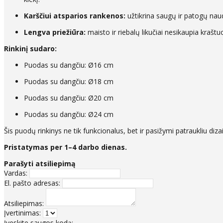
Karščiui atsparios rankenos:
užtikrina saugų ir patogų nau
Lengva priežiūra:
maisto ir riebalų likučiai nesikaupia kraštu
Rinkinį sudaro:
Puodas su dangčiu: Ø16 cm
Puodas su dangčiu: Ø18 cm
Puodas su dangčiu: Ø20 cm
Puodas su dangčiu: Ø24 cm
Šis puodų rinkinys ne tik funkcionalus, bet ir pasižymi patraukliu dizai
Pristatymas per 1–4 darbo dienas.
Parašyti atsiliepimą
Vardas:
El. pašto adresas:
Atsiliepimas:
Įvertinimas:
Įveskite saugos kodą: