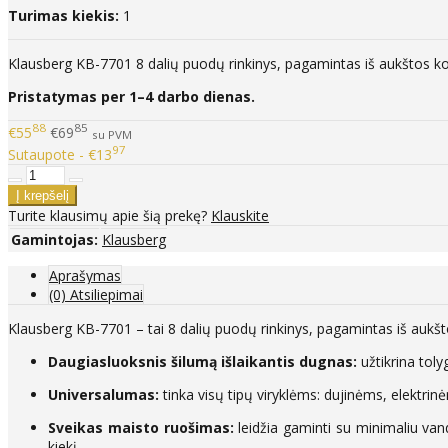
Turimas kiekis:
1
Klausberg KB-7701 8 dalių puodų rinkinys, pagamintas iš aukštos koky
Pristatymas per 1–4 darbo dienas.
88
85
€55
€69
su PVM
97
Sutaupote - €13
Turite klausimų apie šią prekę?
Klauskite
Gamintojas:
Klausberg
Aprašymas
(0) Atsiliepimai
Klausberg KB-7701 – tai 8 dalių puodų rinkinys, pagamintas iš aukšt
Daugiasluoksnis šilumą išlaikantis dugnas:
užtikrina tolyg
Universalumas:
tinka visų tipų viryklėms: dujinėms, elektri
Sveikas maisto ruošimas:
leidžia gaminti su minimaliu vand
kiekį.