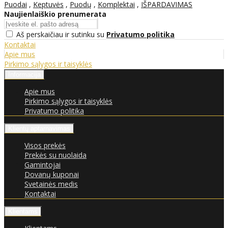
Puodai
,
Keptuvės
,
Puodų
,
Komplektai
,
IŠPARDAVIMAS
Naujienlaiškio prenumerata
Aš perskaičiau ir sutinku su
Privatumo politika
Kontaktai
Apie mus
Pirkimo sąlygos ir taisyklės
Informacija
Apie mus
Pirkimo sąlygos ir taisyklės
Privatumo politika
Klientų aptarnavimas
Visos prekės
Prekės su nuolaida
Gamintojai
Dovanų kuponai
Svetainės medis
Kontaktai
Klientams