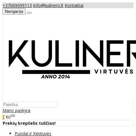
+37069099113
info@kulinero.lt
Kontaktai
Navigacija
Mano paskyra
00
€0
0
Prekių krepšelis tuščias!
Puodai ir Keptuvės