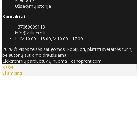
Klientams
Užsakymų istorija
Kontaktai
+37069099113
info@kulinero.lt
I - IV 10.00 - 18.00, V 10.00 - 17.00
2026 © Visos teisės saugomos. Kopijuoti, platinti svetainės turinį
be autorių sutikimo draudžiama.
Elektroninių parduotuvių nuoma
-
eshoprent.com
Rašyti
Skambinti