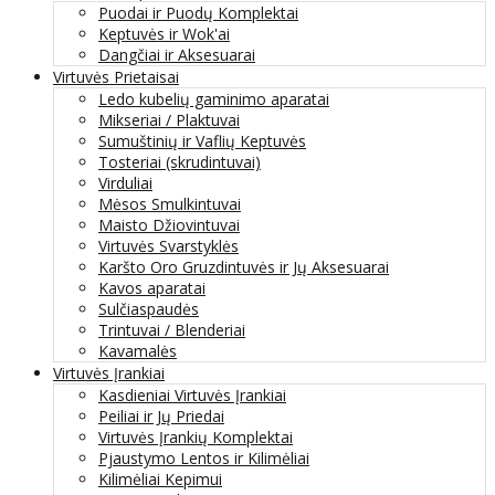
Puodai ir Puodų Komplektai
Keptuvės ir Wok'ai
Dangčiai ir Aksesuarai
Virtuvės Prietaisai
Ledo kubelių gaminimo aparatai
Mikseriai / Plaktuvai
Sumuštinių ir Vaflių Keptuvės
Tosteriai (skrudintuvai)
Virduliai
Mėsos Smulkintuvai
Maisto Džiovintuvai
Virtuvės Svarstyklės
Karšto Oro Gruzdintuvės ir Jų Aksesuarai
Kavos aparatai
Sulčiaspaudės
Trintuvai / Blenderiai
Kavamalės
Virtuvės Įrankiai
Kasdieniai Virtuvės Įrankiai
Peiliai ir Jų Priedai
Virtuvės Įrankių Komplektai
Pjaustymo Lentos ir Kilimėliai
Kilimėliai Kepimui