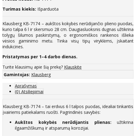
Turimas kiekis:
Išparduota
Klausberg KB-7174 – aukštos kokybės nerūdijančio plieno puodas,
kurio talpa 6 l ir skersmuo 28 cm. Daugiasluoksnis dugnas užtikrina
tolygų šilumos paskirstymą, o ergonomiškos rankenos išlieka
vėsios gaminimo metu. Tinka visų tipų viryklėms, įskaitant
indukcines.
Pristatymas per 1–4 darbo dienas.
Turite klausimų apie šią prekę?
Klauskite
Gamintojas:
Klausberg
Aprašymas
(0) Atsiliepimai
Klausberg KB-7174 – tai erdvus 6 l talpos puodas, idealiai tinkantis
įvairiems patiekalams ruošti. Pagrindinės savybės:
Aukštos kokybės nerūdijantis plienas:
užtikrina
ilgaamžiškumą ir atsparumą korozijai.