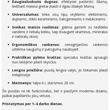
Daugiasluoksnis dugnas:
efektyviai paskirsto šilumą,
leidžiant maistui greitai įkaisti ir ilgiau išlaikyti šilumą.
Universalumas:
tinka visų tipų viryklėms: elektrinėms,
dujinėms, stiklo keraminėms, halogeninėms ir indukcinėms.
Sveikas maisto ruošimas:
galima gaminti su nedideliu
vandens ir riebalų kiekiu, taip išsaugant vitaminus, mineralus
ir natūralų skonį.
Ergonomiškos rankenos:
nenagrijančios rankenos
užtikrina saugumą ir patogumą naudojant.
Praktiškas pylimo kraštas:
specialus kraštas apsaugo
nuo lašėjimo pilant skysčius.
Lengva priežiūra:
puodą lengva valyti, jis tinkamas plauti
indaplovėje.
Matmenys:
talpa 6 l, skersmuo 28 cm.
Šis puodas ne tik funkcionalus, bet ir pasižymi moderniu dizainu,
puikiai papildančiu jūsų virtuvę.
Pristatymas per 1–4 darbo dienas.