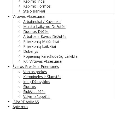
Kepimo Indai
Kepimo Formos
Stalo Įrankiai
Virtuvės Aksesuarai
Arbatinukai / Kavinukai
Maisto Laikymo Dežutės
Duonos Dėžės
Arbatos ir Kavos Dėžutės
Prieskonių Malūnėliai
Prieskonių Laikikliai
Dubenys
Popierinių Rankšluosčių Laikikliai
Kiti Virtuvės Aksesuarai
Švaros Prekės ir Priemonės
Vonios prekės
Kempinėlės ir Šluostės
Indų Džiovyklos
Šluotos
Šiukšliadėžės
Valymo šepečiai
IŠPARDAVIMAS
Apie mus