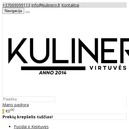
+37069099113
info@kulinero.lt
Kontaktai
Navigacija
Mano paskyra
00
€0
0
Prekių krepšelis tuščias!
Puodai ir Keptuvės