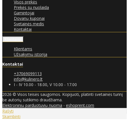
Visos prekės
Prekės su nuolaida
Gamintojai
Dovanų kuponai
Svetainės medis
Kontaktai
Klientams
Klientams
Užsakymų istorija
Kontaktai
+37069099113
info@kulinero.lt
I - IV 10.00 - 18.00, V 10.00 - 17.00
2026 © Visos teisės saugomos. Kopijuoti, platinti svetainės turinį
be autorių sutikimo draudžiama.
Elektroninių parduotuvių nuoma
-
eshoprent.com
Rašyti
Skambinti