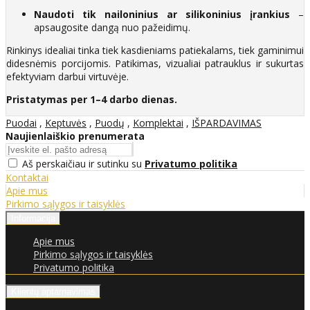
Naudoti tik nailoninius ar silikoninius įrankius
–
apsaugosite dangą nuo pažeidimų.
Rinkinys idealiai tinka tiek kasdieniams patiekalams, tiek gaminimui
didesnėmis porcijomis. Patikimas, vizualiai patrauklus ir sukurtas
efektyviam darbui virtuvėje.
Pristatymas per 1–4 darbo dienas.
Puodai
,
Keptuvės
,
Puodų
,
Komplektai
,
IŠPARDAVIMAS
Naujienlaiškio prenumerata
Aš perskaičiau ir sutinku su
Privatumo politika
Kontaktai
Apie mus
Pirkimo sąlygos ir taisyklės
Informacija
Apie mus
Pirkimo sąlygos ir taisyklės
Privatumo politika
Klientų aptarnavimas