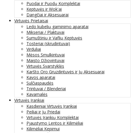
Puodai ir Puodų Komplektai
Keptuvės ir Wok'ai
Dangčiai ir Aksesuarai
Virtuvės Prietaisai
Ledo kubelių gaminimo aparatai
Mikseriai / Plaktuvai
Sumuštinių ir Vaflių Keptuvės
Tosteriai (skrudintuvai)
Virduliai
Mėsos Smulkintuvai
Maisto Džiovintuvai
Virtuvės Svarstyklės
Karšto Oro Gruzdintuvės ir Jų Aksesuarai
Kavos aparatai
Sulčiaspaudės
Trintuvai / Blenderiai
Kavamalės
Virtuvės Įrankiai
Kasdieniai Virtuvės Įrankiai
Peiliai ir Jų Priedai
Virtuvės Įrankių Komplektai
Pjaustymo Lentos ir Kilimėliai
Kilimėliai Kepimui