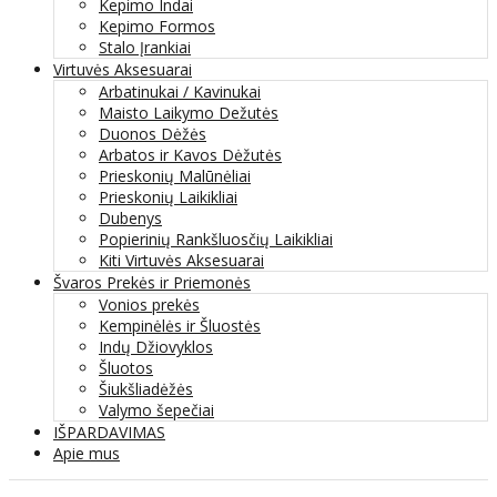
Kepimo Indai
Kepimo Formos
Stalo Įrankiai
Virtuvės Aksesuarai
Arbatinukai / Kavinukai
Maisto Laikymo Dežutės
Duonos Dėžės
Arbatos ir Kavos Dėžutės
Prieskonių Malūnėliai
Prieskonių Laikikliai
Dubenys
Popierinių Rankšluosčių Laikikliai
Kiti Virtuvės Aksesuarai
Švaros Prekės ir Priemonės
Vonios prekės
Kempinėlės ir Šluostės
Indų Džiovyklos
Šluotos
Šiukšliadėžės
Valymo šepečiai
IŠPARDAVIMAS
Apie mus