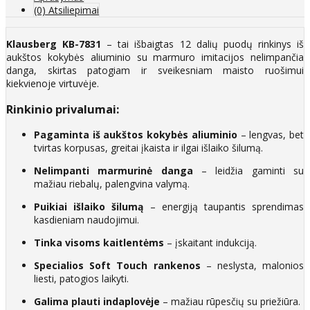
(0) Atsiliepimai
Klausberg KB-7831
– tai išbaigtas 12 dalių puodų rinkinys iš
aukštos kokybės aliuminio su marmuro imitacijos nelimpančia
danga, skirtas patogiam ir sveikesniam maisto ruošimui
kiekvienoje virtuvėje.
Rinkinio privalumai:
Pagaminta iš aukštos kokybės aliuminio
– lengvas, bet
tvirtas korpusas, greitai įkaista ir ilgai išlaiko šilumą.
Nelimpanti marmurinė danga
– leidžia gaminti su
mažiau riebalų, palengvina valymą.
Puikiai išlaiko šilumą
– energiją taupantis sprendimas
kasdieniam naudojimui.
Tinka visoms kaitlentėms
– įskaitant indukciją.
Specialios Soft Touch rankenos
– neslysta, malonios
liesti, patogios laikyti.
Galima plauti indaplovėje
– mažiau rūpesčių su priežiūra.