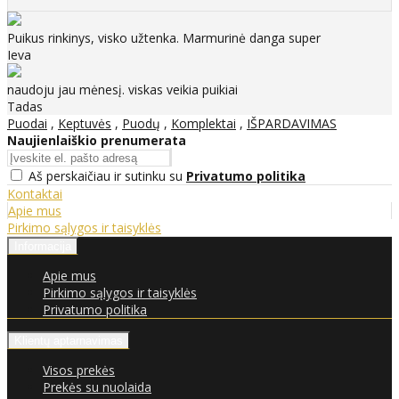
Puikus rinkinys, visko užtenka. Marmurinė danga super
Ieva
naudoju jau mėnesį. viskas veikia puikiai
Tadas
Puodai
,
Keptuvės
,
Puodų
,
Komplektai
,
IŠPARDAVIMAS
Naujienlaiškio prenumerata
Aš perskaičiau ir sutinku su
Privatumo politika
Kontaktai
Apie mus
Pirkimo sąlygos ir taisyklės
Informacija
Apie mus
Pirkimo sąlygos ir taisyklės
Privatumo politika
Klientų aptarnavimas
Visos prekės
Prekės su nuolaida