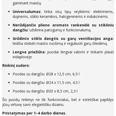
gaminant maistą.
Universalumas:
tinka visų tipų viryklėms: elektrinėms,
dujinėms, stiklo keramikos, halogeninėms ir indukcinėms.
Nerūdijančio plieno aromato rankenėlė su stikliniu
dangčiu:
užtikrina patogumą ir funkcionalumą.
Grūdinto stiklo dangtis su garų ventiliacijos anga:
leidžia stebėti maisto ruošimą ir reguliuoti garų išleidimą.
Lengva priežiūra:
puodai lengvai valomi ir tinkami plauti
indaplovėje.
Rinkinį sudaro:
Puodas su dangčiu: Ø28 x 12,5 cm, 6,5 l
Puodas su dangčiu: Ø24 x 11,5 cm, 4,5 l
Puodas su dangčiu: Ø20 x 8,5 cm, 2,3 l
Šis puodų rinkinys ne tik funkcionalus, bet ir estetiškai papildys
jūsų virtuvę savo elegantišku dizainu.
Pristatymas per 1–4 darbo dienas.