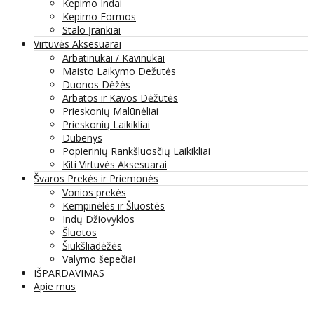
Kepimo Indai
Kepimo Formos
Stalo Įrankiai
Virtuvės Aksesuarai
Arbatinukai / Kavinukai
Maisto Laikymo Dežutės
Duonos Dėžės
Arbatos ir Kavos Dėžutės
Prieskonių Malūnėliai
Prieskonių Laikikliai
Dubenys
Popierinių Rankšluosčių Laikikliai
Kiti Virtuvės Aksesuarai
Švaros Prekės ir Priemonės
Vonios prekės
Kempinėlės ir Šluostės
Indų Džiovyklos
Šluotos
Šiukšliadėžės
Valymo šepečiai
IŠPARDAVIMAS
Apie mus