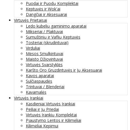
Puodai ir Puodų Komplektai
Keptuvės ir Wok'ai
Dangčiai ir Aksesuarai
Virtuvės Prietaisai
Ledo kubelių gaminimo aparatai
Mikseriai / Plaktuvai
Sumuštinių ir Vaflių Keptuvės
Tosteriai (skrudintuvai)
Virduliai
Mėsos Smulkintuvai
Maisto Džiovintuvai
Virtuvės Svarstyklės
Karšto Oro Gruzdintuvės ir Jų Aksesuarai
Kavos aparatai
Sulčiaspaudės
Trintuvai / Blenderiai
Kavamalės
Virtuvės Įrankiai
Kasdieniai Virtuvės Įrankiai
Peiliai ir Jų Priedai
Virtuvės Įrankių Komplektai
Pjaustymo Lentos ir Kilimėliai
Kilimėliai Kepimui