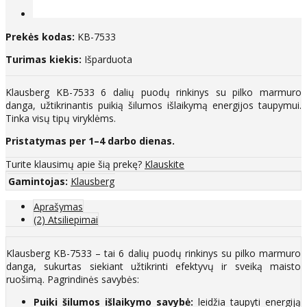
Prekės kodas:
KB-7533
Turimas kiekis:
Išparduota
Klausberg KB-7533 6 dalių puodų rinkinys su pilko marmuro
danga, užtikrinantis puikią šilumos išlaikymą energijos taupymui.
Tinka visų tipų viryklėms.
Pristatymas per 1–4 darbo dienas.
Turite klausimų apie šią prekę?
Klauskite
Gamintojas:
Klausberg
Aprašymas
(2) Atsiliepimai
Klausberg KB-7533 – tai 6 dalių puodų rinkinys su pilko marmuro
danga, sukurtas siekiant užtikrinti efektyvų ir sveiką maisto
ruošimą. Pagrindinės savybės:
Puiki šilumos išlaikymo savybė:
leidžia taupyti energiją