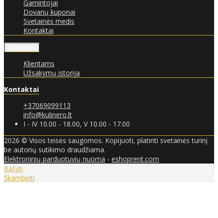
Gamintojai
Dovanų kuponai
Svetainės medis
Kontaktai
Klientams
Klientams
Užsakymų istorija
Kontaktai
+37069099113
info@kulinero.lt
I - IV 10.00 - 18.00, V 10.00 - 17.00
2026 © Visos teisės saugomos. Kopijuoti, platinti svetainės turinį
be autorių sutikimo draudžiama.
Elektroninių parduotuvių nuoma
-
eshoprent.com
Rašyti
Skambinti