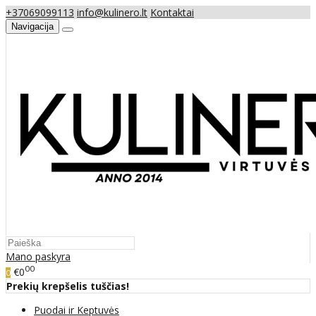
+37069099113
info@kulinero.lt
Kontaktai
Navigacija
Mano paskyra
00
€0
0
Prekių krepšelis tuščias!
Puodai ir Keptuvės