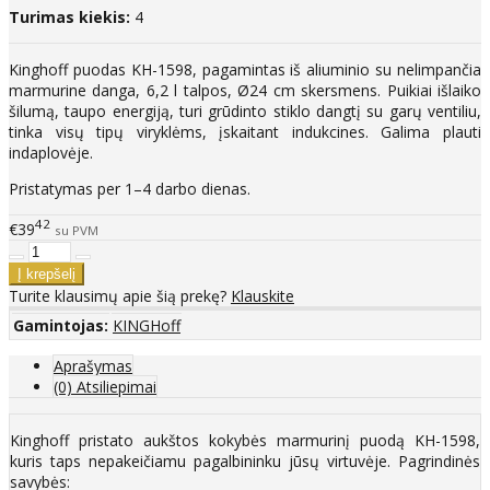
Turimas kiekis:
4
Kinghoff puodas KH-1598, pagamintas iš aliuminio su nelimpančia
marmurine danga, 6,2 l talpos, Ø24 cm skersmens. Puikiai išlaiko
šilumą, taupo energiją, turi grūdinto stiklo dangtį su garų ventiliu,
tinka visų tipų viryklėms, įskaitant indukcines. Galima plauti
indaplovėje.
Pristatymas per 1–4 darbo dienas.
42
€39
su PVM
Turite klausimų apie šią prekę?
Klauskite
Gamintojas:
KINGHoff
Aprašymas
(0) Atsiliepimai
Kinghoff pristato aukštos kokybės marmurinį puodą KH-1598,
kuris taps nepakeičiamu pagalbininku jūsų virtuvėje. Pagrindinės
savybės: