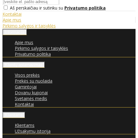
Aš perskaičiau ir sutinku su
Privatumo politika
Kontaktai
Apie mus
Pirkimo sąlygos ir taisyklės
Informacija
Apie mus
Pirkimo sąlygos ir taisyklės
Privatumo politika
Klientų aptarnavimas
Visos prekės
Prekės su nuolaida
Gamintojai
Dovanų kuponai
Svetainės medis
Kontaktai
Klientams
Klientams
Užsakymų istorija