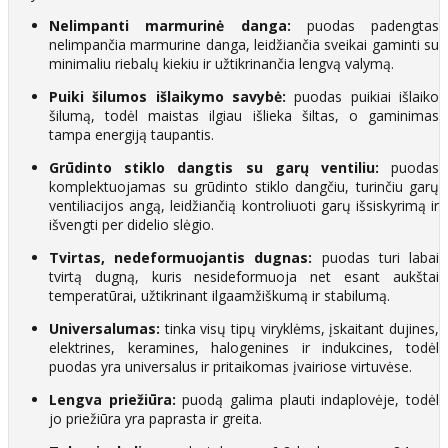
Nelimpanti marmurinė danga:
puodas padengtas
nelimpančia marmurine danga, leidžiančia sveikai gaminti su
minimaliu riebalų kiekiu ir užtikrinančia lengvą valymą.
Puiki šilumos išlaikymo savybė:
puodas puikiai išlaiko
šilumą, todėl maistas ilgiau išlieka šiltas, o gaminimas
tampa energiją taupantis.
Grūdinto stiklo dangtis su garų ventiliu:
puodas
komplektuojamas su grūdinto stiklo dangčiu, turinčiu garų
ventiliacijos angą, leidžiančią kontroliuoti garų išsiskyrimą ir
išvengti per didelio slėgio.
Tvirtas, nedeformuojantis dugnas:
puodas turi labai
tvirtą dugną, kuris nesideformuoja net esant aukštai
temperatūrai, užtikrinant ilgaamžiškumą ir stabilumą.
Universalumas:
tinka visų tipų viryklėms, įskaitant dujines,
elektrines, keramines, halogenines ir indukcines, todėl
puodas yra universalus ir pritaikomas įvairiose virtuvėse.
Lengva priežiūra:
puodą galima plauti indaplovėje, todėl
jo priežiūra yra paprasta ir greita.