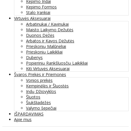
Kepimo Indai
Kepimo Formos
Stalo Įrankiai
Virtuvės Aksesuarai
Arbatinukai / Kavinukai
Maisto Laikymo Dežutės
Duonos Dėžės
Arbatos ir Kavos Dėžutės
Prieskonių Malūnėliai
Prieskonių Laikikliai
Dubenys
Popierinių Rankšluosčių Laikikliai
Kiti Virtuvės Aksesuarai
Švaros Prekės ir Priemonės
Vonios prekės
Kempinėlės ir Šluostės
Indų Džiovyklos
Šluotos
Šiukšliadėžės
Valymo šepečiai
IŠPARDAVIMAS
Apie mus