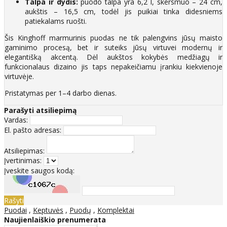
Talpa ir dydis:
puodo talpa yra 6,2 l, skersmuo – 24 cm,
aukštis – 16,5 cm, todėl jis puikiai tinka didesniems
patiekalams ruošti.
Šis Kinghoff marmurinis puodas ne tik palengvins jūsų maisto
gaminimo procesą, bet ir suteiks jūsų virtuvei modernų ir
elegantišką akcentą. Dėl aukštos kokybės medžiagų ir
funkcionalaus dizaino jis taps nepakeičiamu įrankiu kiekvienoje
virtuvėje.
Pristatymas per 1–4 darbo dienas.
Parašyti atsiliepimą
Vardas:
El. pašto adresas:
Atsiliepimas:
Įvertinimas:
Įveskite saugos kodą:
Rašyti
Puodai
,
Keptuvės
,
Puodų
,
Komplektai
Naujienlaiškio prenumerata