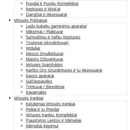
Puodai ir Puodų Komplektai
Keptuvės ir Wok'ai
Dangčiai ir Aksesuarai
Virtuvės Prietaisai
Ledo kubelių gaminimo aparatai
Mikseriai / Plaktuvai
Sumuštinių ir Vaflių Keptuvės
Tosteriai (skrudintuvai)
Virduliai
Mėsos Smulkintuvai
Maisto Džiovintuvai
Virtuvės Svarstyklės
Karšto Oro Gruzdintuvės ir Jų Aksesuarai
Kavos aparatai
Sulčiaspaudės
Trintuvai / Blenderiai
Kavamalės
Virtuvės Įrankiai
Kasdieniai Virtuvės Įrankiai
Peiliai ir Jų Priedai
Virtuvės Įrankių Komplektai
Pjaustymo Lentos ir Kilimėliai
Kilimėliai Kepimui