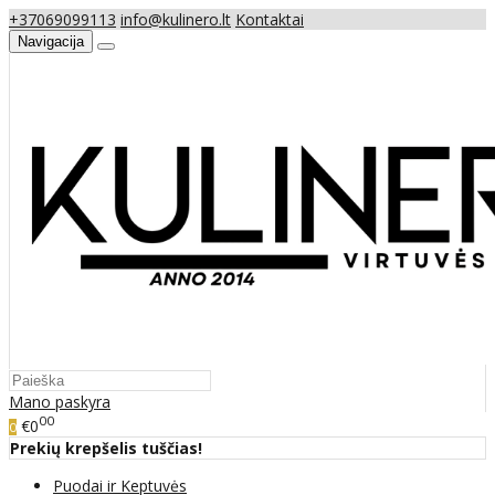
+37069099113
info@kulinero.lt
Kontaktai
Navigacija
Mano paskyra
00
€0
0
Prekių krepšelis tuščias!
Puodai ir Keptuvės