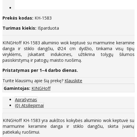
Prekės kodas:
KH-1583
Turimas kiekis:
Išparduota
KINGHoff KH-1583 aliuminio wok keptuvė su marmurine keramine
danga ir stiklo dangčiu, Ø24 cm dydžio, tinkama visų tipų
viryklėms, įskaitant indukcines, užtikrina tolygų šilumos
pasiskirstymą ir patogų maisto ruošimą.​
Pristatymas per 1–4 darbo dienas.
Turite klausimų apie šią prekę?
Klauskite
Gamintojas:
KINGHoff
Aprašymas
(0) Atsiliepimai
KINGHoff KH-1583 yra aukštos kokybės aliuminio wok keptuvė su
marmurine keramine danga ir stiklo dangčiu, skirta įvairių
patiekalų ruošimui.​