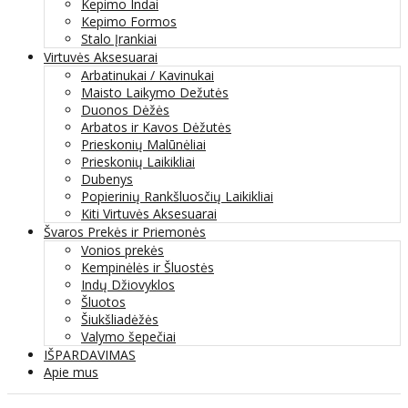
Kepimo Indai
Kepimo Formos
Stalo Įrankiai
Virtuvės Aksesuarai
Arbatinukai / Kavinukai
Maisto Laikymo Dežutės
Duonos Dėžės
Arbatos ir Kavos Dėžutės
Prieskonių Malūnėliai
Prieskonių Laikikliai
Dubenys
Popierinių Rankšluosčių Laikikliai
Kiti Virtuvės Aksesuarai
Švaros Prekės ir Priemonės
Vonios prekės
Kempinėlės ir Šluostės
Indų Džiovyklos
Šluotos
Šiukšliadėžės
Valymo šepečiai
IŠPARDAVIMAS
Apie mus