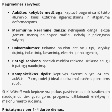
Pagrindinės savybės:
Aukštos kokybės medžiaga
: keptuvė pagaminta iš tvirto
aliuminio, kuris užtikrina ilgaamžiškumą ir atsparumą
deformacijoms.​
Marmurinė keraminė danga
: nelimpanti danga leidžia
gaminti maistą naudojant mažiau riebalų ir palengvina
valymą.​
Universalumas
: tinkama naudoti ant visų tipų viryklių:
dujinių, indukcinių, keraminių, elektrinių ir halogeninių.​
Patogi rankena
: speciali minkšta rankena užtikrina saugų
ir patogų naudojimą.​
Kompaktiškas dydis
: keptuvės skersmuo yra 24 cm,
aukštis – 7 cm, todėl ji idealiai tinka mažesnėms porcijoms
ruošti.​
Ši KINGHoff wok keptuvė yra puikus pasirinkimas tiek kasdieniam
naudojimui, tiek ypatingoms progoms, užtikrinanti efektyvų ir
malonų maisto ruošimą.​
Pristatymas per 1–4 darbo dienas.