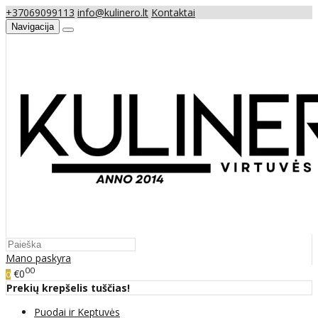
+37069099113
info@kulinero.lt
Kontaktai
Navigacija
Mano paskyra
00
€0
0
Prekių krepšelis tuščias!
Puodai ir Keptuvės