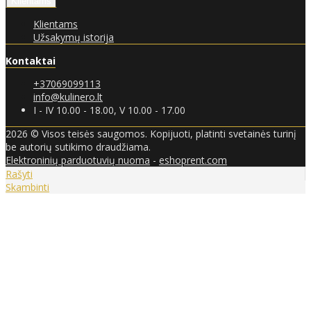
Klientams
Klientams
Užsakymų istorija
Kontaktai
+37069099113
info@kulinero.lt
I - IV 10.00 - 18.00, V 10.00 - 17.00
2026 © Visos teisės saugomos. Kopijuoti, platinti svetainės turinį
be autorių sutikimo draudžiama.
Elektroninių parduotuvių nuoma
-
eshoprent.com
Rašyti
Skambinti