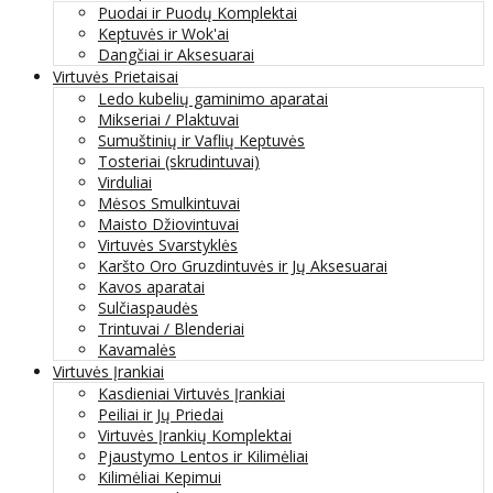
Puodai ir Puodų Komplektai
Keptuvės ir Wok'ai
Dangčiai ir Aksesuarai
Virtuvės Prietaisai
Ledo kubelių gaminimo aparatai
Mikseriai / Plaktuvai
Sumuštinių ir Vaflių Keptuvės
Tosteriai (skrudintuvai)
Virduliai
Mėsos Smulkintuvai
Maisto Džiovintuvai
Virtuvės Svarstyklės
Karšto Oro Gruzdintuvės ir Jų Aksesuarai
Kavos aparatai
Sulčiaspaudės
Trintuvai / Blenderiai
Kavamalės
Virtuvės Įrankiai
Kasdieniai Virtuvės Įrankiai
Peiliai ir Jų Priedai
Virtuvės Įrankių Komplektai
Pjaustymo Lentos ir Kilimėliai
Kilimėliai Kepimui