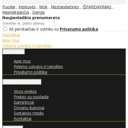
Puodai
,
Keptuvės
,
Wok
,
Nestandartinės
,
IŠPARDAVIMAS
,
Nepridegančia
,
Danga
Naujienlaiškio prenumerata
Aš perskaičiau ir sutinku su
Privatumo politika
Kontaktai
Apie mus
Pirkimo sąlygos ir taisyklės
Informacija
Apie mus
Pirkimo sąlygos ir taisyklės
Privatumo politika
Klientų aptarnavimas
Visos prekės
Prekės su nuolaida
Gamintojai
Dovanų kuponai
Svetainės medis
Kontaktai