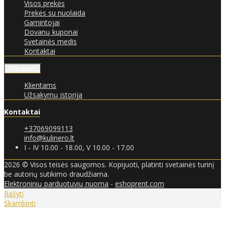
Visos prekės
Prekės su nuolaida
Gamintojai
Dovanų kuponai
Svetainės medis
Kontaktai
Klientams
Klientams
Užsakymų istorija
Kontaktai
+37069099113
info@kulinero.lt
I - IV 10.00 - 18.00, V 10.00 - 17.00
2026 © Visos teisės saugomos. Kopijuoti, platinti svetainės turinį
be autorių sutikimo draudžiama.
Elektroninių parduotuvių nuoma
-
eshoprent.com
Rašyti
Skambinti