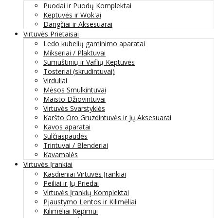
Puodai ir Puodų Komplektai
Keptuvės ir Wok'ai
Dangčiai ir Aksesuarai
Virtuvės Prietaisai
Ledo kubelių gaminimo aparatai
Mikseriai / Plaktuvai
Sumuštinių ir Vaflių Keptuvės
Tosteriai (skrudintuvai)
Virduliai
Mėsos Smulkintuvai
Maisto Džiovintuvai
Virtuvės Svarstyklės
Karšto Oro Gruzdintuvės ir Jų Aksesuarai
Kavos aparatai
Sulčiaspaudės
Trintuvai / Blenderiai
Kavamalės
Virtuvės Įrankiai
Kasdieniai Virtuvės Įrankiai
Peiliai ir Jų Priedai
Virtuvės Įrankių Komplektai
Pjaustymo Lentos ir Kilimėliai
Kilimėliai Kepimui