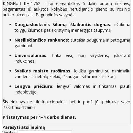
KINGHoff KH-1762 – tai elegantiškas 6 dalių puodų rinkinys,
pagamintas iš aukštos kokybės nerūdijančio plieno su rožinio
aukso akcentais. Pagrindinės savybės:
Daugiasluoksnis šilumą išlaikantis dugnas:
užtikrina
tolygų šilumos pasiskirstymą ir energijos taupymą.
Nesiliečiančios rankenos:
suteikia saugumą ir patogumą
gaminant.
Universalumas:
tinka visų tipų viryklėms, įskaitant
indukcines.
Sveikas maisto ruošimas:
leidžia gaminti su minimaliu
vandens ir riebalų kiekiu, išsaugant vitaminus ir skonį.
Lengva priežiūra:
lengvai valomas ir tinkamas plauti
indaplovėje.
Šis rinkinys ne tik funkcionalus, bet ir puoš jūsų virtuvę savo
išskirtiniu dizainu.
Pristatymas per 1–4 darbo dienas.
Parašyti atsiliepimą
Vardas: