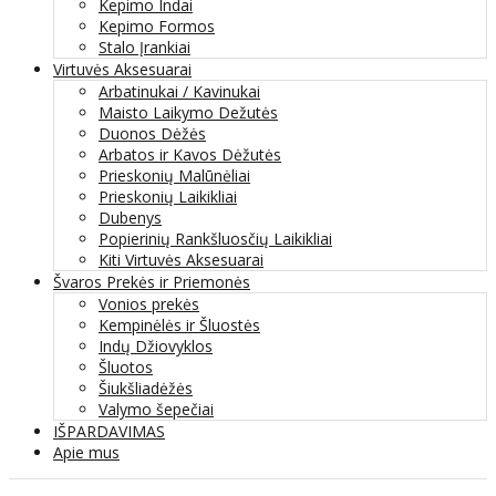
Kepimo Indai
Kepimo Formos
Stalo Įrankiai
Virtuvės Aksesuarai
Arbatinukai / Kavinukai
Maisto Laikymo Dežutės
Duonos Dėžės
Arbatos ir Kavos Dėžutės
Prieskonių Malūnėliai
Prieskonių Laikikliai
Dubenys
Popierinių Rankšluosčių Laikikliai
Kiti Virtuvės Aksesuarai
Švaros Prekės ir Priemonės
Vonios prekės
Kempinėlės ir Šluostės
Indų Džiovyklos
Šluotos
Šiukšliadėžės
Valymo šepečiai
IŠPARDAVIMAS
Apie mus