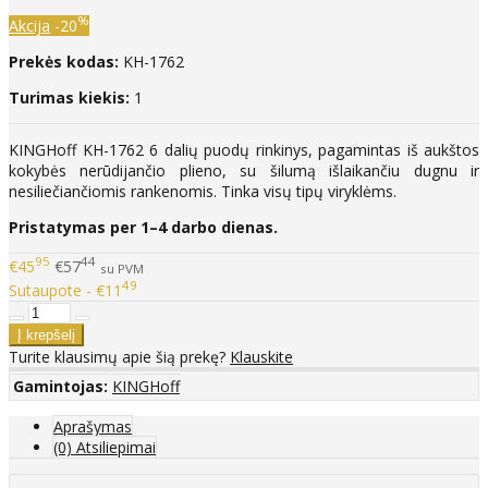
%
Akcija
-20
Prekės kodas:
KH-1762
Turimas kiekis:
1
KINGHoff KH-1762 6 dalių puodų rinkinys, pagamintas iš aukštos
kokybės nerūdijančio plieno, su šilumą išlaikančiu dugnu ir
nesiliečiančiomis rankenomis. Tinka visų tipų viryklėms.
Pristatymas per 1–4 darbo dienas.
95
44
€45
€57
su PVM
49
Sutaupote - €11
Turite klausimų apie šią prekę?
Klauskite
Gamintojas:
KINGHoff
Aprašymas
(0) Atsiliepimai