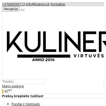
+37069099113
info@kulinero.lt
Kontaktai
Navigacija
Mano paskyra
00
€0
0
Prekių krepšelis tuščias!
Puodai ir Keptuvės