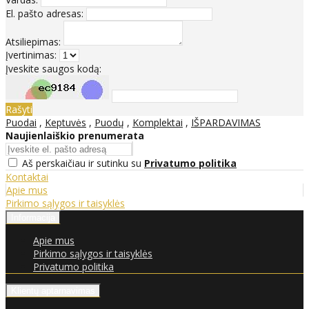
El. pašto adresas:
Atsiliepimas:
Įvertinimas:
Įveskite saugos kodą:
Rašyti
Puodai
,
Keptuvės
,
Puodų
,
Komplektai
,
IŠPARDAVIMAS
Naujienlaiškio prenumerata
Aš perskaičiau ir sutinku su
Privatumo politika
Kontaktai
Apie mus
Pirkimo sąlygos ir taisyklės
Informacija
Apie mus
Pirkimo sąlygos ir taisyklės
Privatumo politika
Klientų aptarnavimas