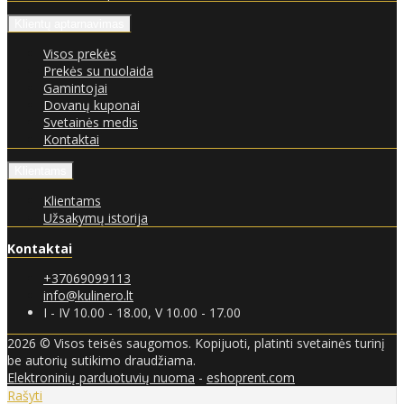
Klientų aptarnavimas
Visos prekės
Prekės su nuolaida
Gamintojai
Dovanų kuponai
Svetainės medis
Kontaktai
Klientams
Klientams
Užsakymų istorija
Kontaktai
+37069099113
info@kulinero.lt
I - IV 10.00 - 18.00, V 10.00 - 17.00
2026 © Visos teisės saugomos. Kopijuoti, platinti svetainės turinį
be autorių sutikimo draudžiama.
Elektroninių parduotuvių nuoma
-
eshoprent.com
Rašyti