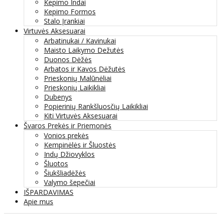
Kepimo Indai
Kepimo Formos
Stalo Įrankiai
Virtuvės Aksesuarai
Arbatinukai / Kavinukai
Maisto Laikymo Dežutės
Duonos Dėžės
Arbatos ir Kavos Dėžutės
Prieskonių Malūnėliai
Prieskonių Laikikliai
Dubenys
Popierinių Rankšluosčių Laikikliai
Kiti Virtuvės Aksesuarai
Švaros Prekės ir Priemonės
Vonios prekės
Kempinėlės ir Šluostės
Indų Džiovyklos
Šluotos
Šiukšliadėžės
Valymo šepečiai
IŠPARDAVIMAS
Apie mus