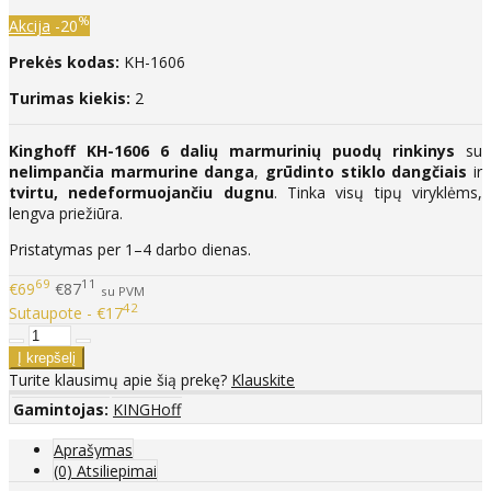
%
Akcija
-20
Prekės kodas:
KH-1606
Turimas kiekis:
2
Kinghoff KH-1606 6 dalių marmurinių puodų rinkinys
su
nelimpančia marmurine danga
,
grūdinto stiklo dangčiais
ir
tvirtu, nedeformuojančiu dugnu
. Tinka visų tipų viryklėms,
lengva priežiūra.
Pristatymas per 1–4 darbo dienas.
69
11
€69
€87
su PVM
42
Sutaupote - €17
Turite klausimų apie šią prekę?
Klauskite
Gamintojas:
KINGHoff
Aprašymas
(0) Atsiliepimai