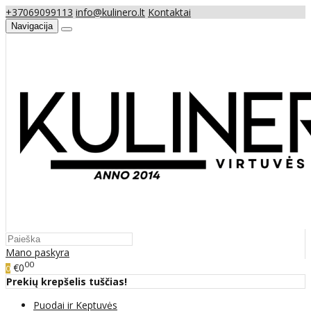
+37069099113
info@kulinero.lt
Kontaktai
Navigacija
Mano paskyra
00
€0
0
Prekių krepšelis tuščias!
Puodai ir Keptuvės