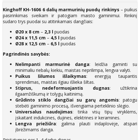
Kinghoff KH-1606 6 dalių marmurinių puodų rinkinys
– puikus
pasirinkimas sveikam ir patogiam maisto gaminimui. Rinkinį
sudaro trys puodai su atitinkamais dangčiais:
Ø20 x 8 cm
–
2,3 l
puodas
Ø24 x 11,5 cm
–
4,5 l
puodas
Ø28 x 12,5 cm
–
6,5 l
puodas
Pagrindinės savybės:
Nelimpanti marmurinė danga
: leidžia gaminti su
minimaliu riebalų kiekiu, maistas neprilimpa, lengva valyti.
Puikus šilumos išlaikymas
: energiją taupantis
sprendimas, maistas ilgiau išlieka šiltas.
Stiprus, nedeformuojantis dugnas
: užtikrina
ilgaamžiškumą ir tolygų kaitinimą.
Grūdinto stiklo dangčiai su garų angomis
: patogu
stebėti gaminimo procesą, išvengiama perteklinio slėgio.
Universalus naudojimas
: tinka visų tipų viryklėms,
įskaitant indukcines, dujines, elektrines ir keramines.
Lengva priežiūra
: galima plauti indaplovėje, atspari
įbrėžimams danga.
Pristatymas per 1–4 darbo dienas.