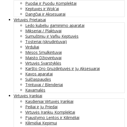
Puodai ir Puodų Komplektai
Keptuvės ir Wok'ai
Dangčiai ir Aksesuarai
Virtuvės Prietaisai
Ledo kubelių gaminimo aparatai
Mikseriai / Plaktuvai
Sumuštinių ir Vaflių Keptuvės
Tosteriai (skrudintuvai)
Virduliai
Mėsos Smulkintuvai
Maisto Džiovintuvai
Virtuvės Svarstyklės
Karšto Oro Gruzdintuvės ir Jų Aksesuarai
Kavos aparatai
Sulčiaspaudės
Trintuvai / Blenderiai
Kavamalės
Virtuvės Įrankiai
Kasdieniai Virtuvės Įrankiai
Peiliai ir Jų Priedai
Virtuvės Įrankių Komplektai
Pjaustymo Lentos ir Kilimėliai
Kilimėliai Kepimui