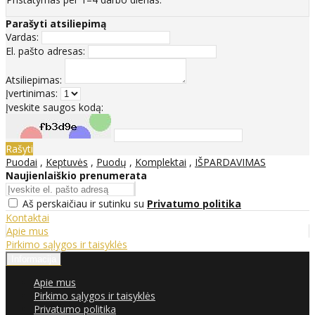
Parašyti atsiliepimą
Vardas:
El. pašto adresas:
Atsiliepimas:
Įvertinimas:
Įveskite saugos kodą:
Rašyti
Puodai
,
Keptuvės
,
Puodų
,
Komplektai
,
IŠPARDAVIMAS
Naujienlaiškio prenumerata
Aš perskaičiau ir sutinku su
Privatumo politika
Kontaktai
Apie mus
Pirkimo sąlygos ir taisyklės
Informacija
Apie mus
Pirkimo sąlygos ir taisyklės
Privatumo politika