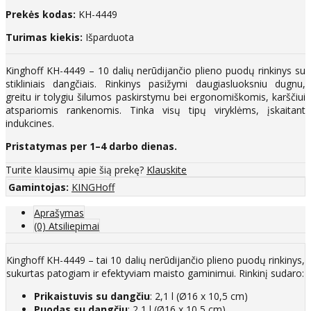
Prekės kodas:
KH-4449
Turimas kiekis:
Išparduota
Kinghoff KH-4449 – 10 dalių nerūdijančio plieno puodų rinkinys su
stikliniais dangčiais. Rinkinys pasižymi daugiasluoksniu dugnu,
greitu ir tolygiu šilumos paskirstymu bei ergonomiškomis, karščiui
atspariomis rankenomis. Tinka visų tipų viryklėms, įskaitant
indukcines.
Pristatymas per 1–4 darbo dienas.
Turite klausimų apie šią prekę?
Klauskite
Gamintojas:
KINGHoff
Aprašymas
(0) Atsiliepimai
Kinghoff KH-4449 – tai 10 dalių nerūdijančio plieno puodų rinkinys,
sukurtas patogiam ir efektyviam maisto gaminimui. Rinkinį sudaro:
Prikaistuvis su dangčiu
: 2,1 l (Ø16 x 10,5 cm)
Puodas su dangčiu
: 2,1 l (Ø16 x 10,5 cm)