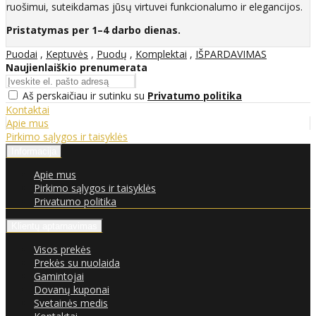
ruošimui, suteikdamas jūsų virtuvei funkcionalumo ir elegancijos.
Pristatymas per 1–4 darbo dienas.
Puodai
,
Keptuvės
,
Puodų
,
Komplektai
,
IŠPARDAVIMAS
Naujienlaiškio prenumerata
Aš perskaičiau ir sutinku su
Privatumo politika
Kontaktai
Apie mus
Pirkimo sąlygos ir taisyklės
Informacija
Apie mus
Pirkimo sąlygos ir taisyklės
Privatumo politika
Klientų aptarnavimas
Visos prekės
Prekės su nuolaida
Gamintojai
Dovanų kuponai
Svetainės medis