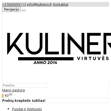
+37069099113
info@kulinero.lt
Kontaktai
Navigacija
Mano paskyra
00
€0
0
Prekių krepšelis tuščias!
Puodai ir Keptuvės