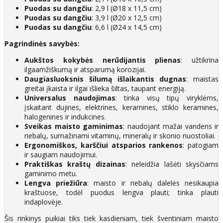
Puodas su dangčiu
: 2,9 l (Ø18 x 11,5 cm)
Puodas su dangčiu
: 3,9 l (Ø20 x 12,5 cm)
Puodas su dangčiu
: 6,6 l (Ø24 x 14,5 cm)
Pagrindinės savybės:
Aukštos kokybės nerūdijantis plienas
: užtikrina
ilgaamžiškumą ir atsparumą korozijai.
Daugiasluoksnis šilumą išlaikantis dugnas
: maistas
greitai įkaista ir ilgai išlieka šiltas, taupant energiją.
Universalus naudojimas
: tinka visų tipų viryklėms,
įskaitant dujines, elektrines, keramines, stiklo keramines,
halogenines ir indukcines.
Sveikas maisto gaminimas
: naudojant mažai vandens ir
riebalų, sumažinami vitaminų, mineralų ir skonio nuostoliai.
Ergonomiškos, karščiui atsparios rankenos
: patogiam
ir saugiam naudojimui.
Praktiškas kraštų dizainas
: neleidžia lašėti skysčiams
gaminimo metu.
Lengva priežiūra
: maisto ir riebalų dalelės nesikaupia
kraštuose, todėl puodus lengva plauti; tinka plauti
indaplovėje.
Šis rinkinys puikiai tiks tiek kasdieniam, tiek šventiniam maisto