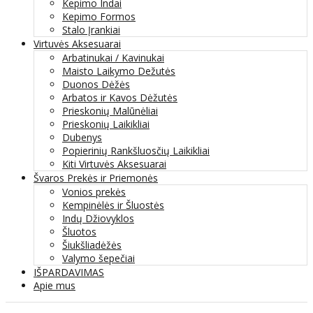
Kepimo Indai
Kepimo Formos
Stalo Įrankiai
Virtuvės Aksesuarai
Arbatinukai / Kavinukai
Maisto Laikymo Dežutės
Duonos Dėžės
Arbatos ir Kavos Dėžutės
Prieskonių Malūnėliai
Prieskonių Laikikliai
Dubenys
Popierinių Rankšluosčių Laikikliai
Kiti Virtuvės Aksesuarai
Švaros Prekės ir Priemonės
Vonios prekės
Kempinėlės ir Šluostės
Indų Džiovyklos
Šluotos
Šiukšliadėžės
Valymo šepečiai
IŠPARDAVIMAS
Apie mus