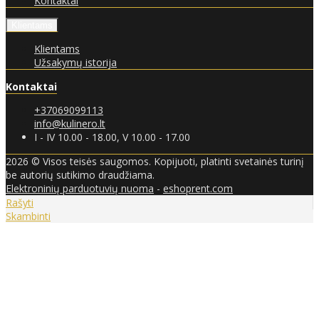
Kontaktai
Klientams
Klientams
Užsakymų istorija
Kontaktai
+37069099113
info@kulinero.lt
I - IV 10.00 - 18.00, V 10.00 - 17.00
2026 © Visos teisės saugomos. Kopijuoti, platinti svetainės turinį
be autorių sutikimo draudžiama.
Elektroninių parduotuvių nuoma
-
eshoprent.com
Rašyti
Skambinti