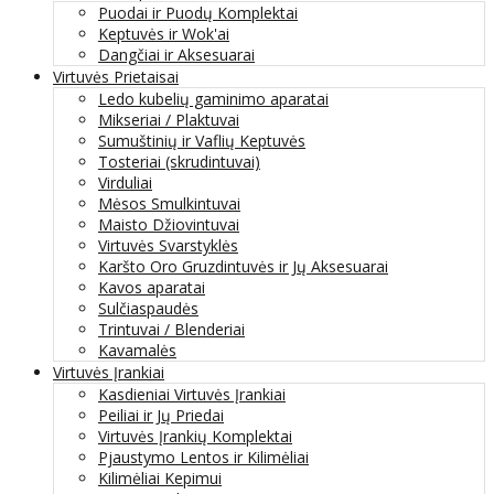
Puodai ir Puodų Komplektai
Keptuvės ir Wok'ai
Dangčiai ir Aksesuarai
Virtuvės Prietaisai
Ledo kubelių gaminimo aparatai
Mikseriai / Plaktuvai
Sumuštinių ir Vaflių Keptuvės
Tosteriai (skrudintuvai)
Virduliai
Mėsos Smulkintuvai
Maisto Džiovintuvai
Virtuvės Svarstyklės
Karšto Oro Gruzdintuvės ir Jų Aksesuarai
Kavos aparatai
Sulčiaspaudės
Trintuvai / Blenderiai
Kavamalės
Virtuvės Įrankiai
Kasdieniai Virtuvės Įrankiai
Peiliai ir Jų Priedai
Virtuvės Įrankių Komplektai
Pjaustymo Lentos ir Kilimėliai
Kilimėliai Kepimui