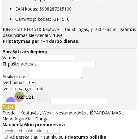
EAN kodas: 5908287215108
Gamintojo kodas: KH-1510
KINGHoff KH-1510 keptuvė – tai stilingas, praktiškas ir ilgaamžis
pasirinkimas kiekvienai virtuvei.
Pristatymas per 1–4 darbo dienas.
Parašyti atsiliepimą
Vardas:
El. pašto adresas:
Atsiliepimas:
Įvertinimas:
Įveskite saugos kodą:
Rašyti
Puodai
,
Keptuvės
,
Wok
,
Nestandartinės
,
IŠPARDAVIMAS
,
Nepridegančia
,
Danga
Naujienlaiškio prenumerata
Aš perskaičiau ir sutinku su
Privatumo politika