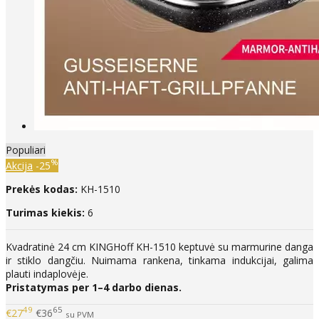
Populiari
%
Akcija
-25
Prekės kodas:
KH-1510
Turimas kiekis:
6
Kvadratinė 24 cm KINGHoff KH-1510 keptuvė su marmurine danga
ir stiklo dangčiu. Nuimama rankena, tinkama indukcijai, galima
plauti indaplovėje.
Pristatymas per 1–4 darbo dienas.
49
65
€27
€36
su PVM