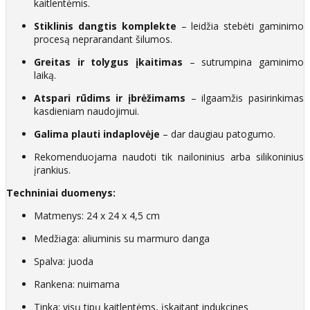
kaitlentėmis.
Stiklinis dangtis komplekte
– leidžia stebėti gaminimo
procesą neprarandant šilumos.
Greitas ir tolygus įkaitimas
– sutrumpina gaminimo
laiką.
Atspari rūdims ir įbrėžimams
– ilgaamžis pasirinkimas
kasdieniam naudojimui.
Galima plauti indaplovėje
– dar daugiau patogumo.
Rekomenduojama naudoti tik nailoninius arba silikoninius
įrankius.
Techniniai duomenys:
Matmenys: 24 x 24 x 4,5 cm
Medžiaga: aliuminis su marmuro danga
Spalva: juoda
Rankena: nuimama
Tinka: visų tipų kaitlentėms, įskaitant indukcines