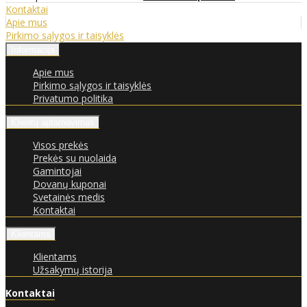
Kontaktai
Apie mus
Pirkimo sąlygos ir taisyklės
Informacija
Apie mus
Pirkimo sąlygos ir taisyklės
Privatumo politika
Klientų aptarnavimas
Visos prekės
Prekės su nuolaida
Gamintojai
Dovanų kuponai
Svetainės medis
Kontaktai
Klientams
Klientams
Užsakymų istorija
Kontaktai