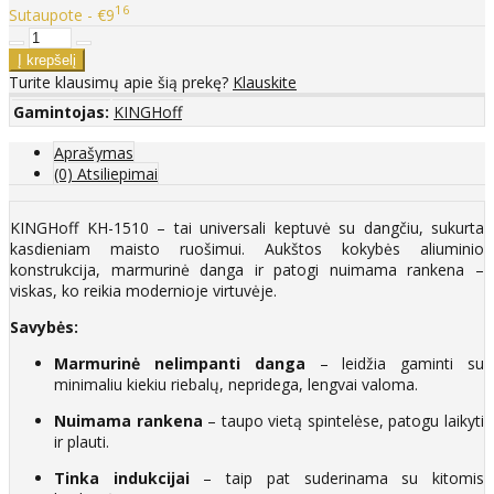
16
Sutaupote - €9
Turite klausimų apie šią prekę?
Klauskite
Gamintojas:
KINGHoff
Aprašymas
(0) Atsiliepimai
KINGHoff KH-1510 – tai universali keptuvė su dangčiu, sukurta
kasdieniam maisto ruošimui. Aukštos kokybės aliuminio
konstrukcija, marmurinė danga ir patogi nuimama rankena –
viskas, ko reikia modernioje virtuvėje.
Savybės:
Marmurinė nelimpanti danga
– leidžia gaminti su
minimaliu kiekiu riebalų, nepridega, lengvai valoma.
Nuimama rankena
– taupo vietą spintelėse, patogu laikyti
ir plauti.
Tinka indukcijai
– taip pat suderinama su kitomis