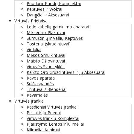
Puodai ir Puodų Komplektai
Keptuvės ir Wok'ai
Dangčiai ir Aksesuarai
Virtuvės Prietaisai
Ledo kubelių gaminimo aparatai
Mikseriai / Plaktuvai
Sumuštinių ir Vaflių Keptuvės
Tosteriai (skrudintuvai)
Virduliai
Mėsos Smulkintuvai
Maisto Džiovintuvai
Virtuvės Svarstyklės
Karšto Oro Gruzdintuvės ir Jų Aksesuarai
Kavos aparatai
Sulčiaspaudės
Trintuvai / Blenderiai
Kavamalės
Virtuvės Įrankiai
Kasdieniai Virtuvės Įrankiai
Peiliai ir Jų Priedai
Virtuvės Įrankių Komplektai
Pjaustymo Lentos ir Kilimėliai
Kilimėliai Kepimui