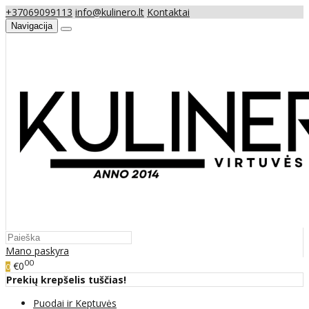
+37069099113
info@kulinero.lt
Kontaktai
Navigacija
Mano paskyra
00
€0
0
Prekių krepšelis tuščias!
Puodai ir Keptuvės