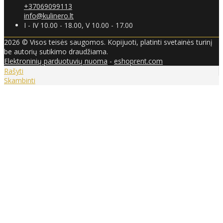
+37069099113
info@kulinero.lt
I - IV 10.00 - 18.00, V 10.00 - 17.00
2026 © Visos teisės saugomos. Kopijuoti, platinti svetainės turinį
be autorių sutikimo draudžiama.
Elektroninių parduotuvių nuoma
-
eshoprent.com
Rašyti
Skambinti