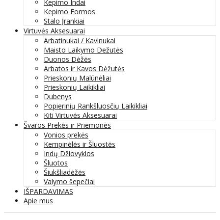
Kepimo Indai
Kepimo Formos
Stalo Įrankiai
Virtuvės Aksesuarai
Arbatinukai / Kavinukai
Maisto Laikymo Dežutės
Duonos Dėžės
Arbatos ir Kavos Dėžutės
Prieskonių Malūnėliai
Prieskonių Laikikliai
Dubenys
Popierinių Rankšluosčių Laikikliai
Kiti Virtuvės Aksesuarai
Švaros Prekės ir Priemonės
Vonios prekės
Kempinėlės ir Šluostės
Indų Džiovyklos
Šluotos
Šiukšliadėžės
Valymo šepečiai
IŠPARDAVIMAS
Apie mus