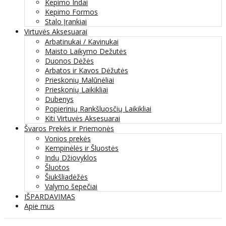
Kepimo Indai
Kepimo Formos
Stalo Įrankiai
Virtuvės Aksesuarai
Arbatinukai / Kavinukai
Maisto Laikymo Dežutės
Duonos Dėžės
Arbatos ir Kavos Dėžutės
Prieskonių Malūnėliai
Prieskonių Laikikliai
Dubenys
Popierinių Rankšluosčių Laikikliai
Kiti Virtuvės Aksesuarai
Švaros Prekės ir Priemonės
Vonios prekės
Kempinėlės ir Šluostės
Indų Džiovyklos
Šluotos
Šiukšliadėžės
Valymo šepečiai
IŠPARDAVIMAS
Apie mus