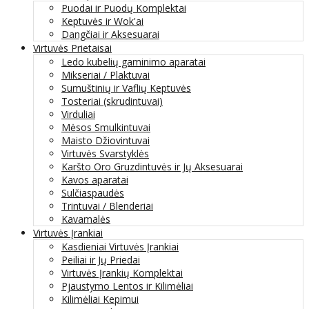
Puodai ir Puodų Komplektai
Keptuvės ir Wok'ai
Dangčiai ir Aksesuarai
Virtuvės Prietaisai
Ledo kubelių gaminimo aparatai
Mikseriai / Plaktuvai
Sumuštinių ir Vaflių Keptuvės
Tosteriai (skrudintuvai)
Virduliai
Mėsos Smulkintuvai
Maisto Džiovintuvai
Virtuvės Svarstyklės
Karšto Oro Gruzdintuvės ir Jų Aksesuarai
Kavos aparatai
Sulčiaspaudės
Trintuvai / Blenderiai
Kavamalės
Virtuvės Įrankiai
Kasdieniai Virtuvės Įrankiai
Peiliai ir Jų Priedai
Virtuvės Įrankių Komplektai
Pjaustymo Lentos ir Kilimėliai
Kilimėliai Kepimui