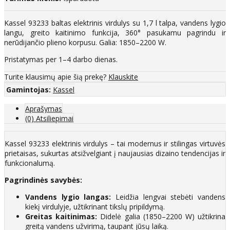
Kassel 93233 baltas elektrinis virdulys su 1,7 l talpa, vandens lygio
langu, greito kaitinimo funkcija, 360° pasukamu pagrindu ir
nerūdijančio plieno korpusu. Galia: 1850–2200 W.
Pristatymas per 1–4 darbo dienas.
Turite klausimų apie šią prekę?
Klauskite
Gamintojas:
Kassel
Aprašymas
(0) Atsiliepimai
Kassel 93233 elektrinis virdulys – tai modernus ir stilingas virtuvės
prietaisas, sukurtas atsižvelgiant į naujausias dizaino tendencijas ir
funkcionalumą.
Pagrindinės savybės:
Vandens lygio langas:
Leidžia lengvai stebėti vandens
kiekį virdulyje, užtikrinant tikslų pripildymą.
Greitas kaitinimas:
Didelė galia (1850–2200 W) užtikrina
greitą vandens užvirimą, taupant jūsų laiką.