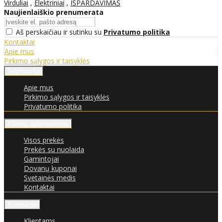
Virduliai
,
Elektriniai
,
IŠPARDAVIMAS
Naujienlaiškio prenumerata
Aš perskaičiau ir sutinku su
Privatumo politika
Kontaktai
Apie mus
Pirkimo sąlygos ir taisyklės
Informacija
Apie mus
Pirkimo sąlygos ir taisyklės
Privatumo politika
Klientų aptarnavimas
Visos prekės
Prekės su nuolaida
Gamintojai
Dovanų kuponai
Svetainės medis
Kontaktai
Klientams
Klientams