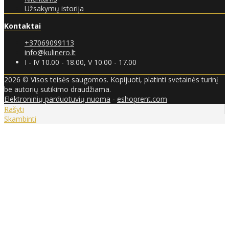
Užsakymų istorija
Kontaktai
+37069099113
info@kulinero.lt
I - IV 10.00 - 18.00, V 10.00 - 17.00
2026 © Visos teisės saugomos. Kopijuoti, platinti svetainės turinį
be autorių sutikimo draudžiama.
Elektroninių parduotuvių nuoma
-
eshoprent.com
Rašyti
Skambinti