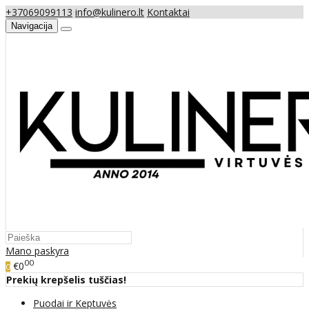
+37069099113
info@kulinero.lt
Kontaktai
Navigacija
Mano paskyra
00
€0
0
Prekių krepšelis tuščias!
Puodai ir Keptuvės