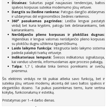
Dizainas:
Sukurtas pagal naujausias tendencijas, baltos
spalvos korpusas suteikia modernumo jūsų virtuvei.
Dangtis su žiedine rankena:
Patogus dangčio atidarymas
ir uždarymas dėl ergonomiškos žiedinės rankenos.
360° pasukamas pagrindas:
Leidžia lengvai pastatyti
virdulį bet kuria kryptimi, patogu tiek dešiniarankiams, tiek
kairiarankiams.
Nerūdijančio plieno korpusas ir plokščias dugnas:
Higieniškas ir lengvai valomas nerūdijančio plieno korpusas
su plokščiu dugnu užtikrina ilgaamžiškumą.
Laido laikymo funkcija:
Integruota laido laikymo sistema
padeda palaikyti tvarką virtuvėje.
Indikatoriaus lemputė:
Šviesos indikatorius signalizuoja,
kai vanduo užverda, informuodamas apie proceso pabaigą.
Talpa:
1,7 l, idealiai tinka šeimos poreikiams ar svečių
priėmimui.
Šis elektrinis virdulys ne tik puikiai atlieka savo funkciją, bet ir
suteikia jūsų virtuvei modernų akcentą dėl savo baltos spalvos ir
elegantiško dizaino. Tai puikus pasirinkimas tiems, kurie vertina
kokybę, funkcionalumą ir estetiką.
Pristatymas per 1–4 darbo dienas.