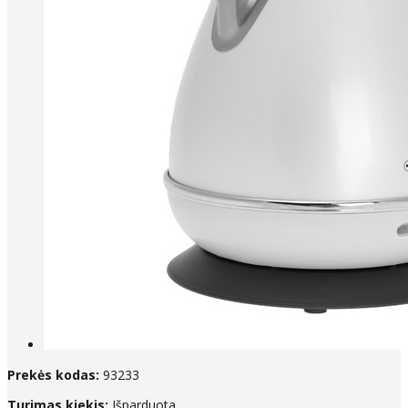
Prekės kodas:
93233
Turimas kiekis:
Išparduota