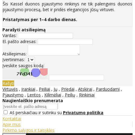
Šis Kassel duonos pjaustymo rinkinys ne tik palengvins duonos
pjaustymo procesą, bet ir pridės elegancijos jūsų virtuvei.​
Pristatymas per 1–4 darbo dienas.
Parašyti atsiliepimą
Vardas:
El. pašto adresas:
Atsiliepimas:
Įvertinimas:
Įveskite saugos kodą:
Rašyti
Virtuvės
,
Įrankiai
,
Peiliai
,
Jų
,
Priedai
,
Atskirai
,
Parduodami
,
Pjaustymo
,
Lentos
,
Kilimėliai
,
Peilių
,
Rinkiniai
Naujienlaiškio prenumerata
Aš perskaičiau ir sutinku su
Privatumo politika
Kontaktai
Apie mus
Pirkimo sąlygos ir taisyklės