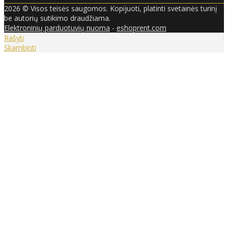
2026 © Visos teisės saugomos. Kopijuoti, platinti svetainės turinį
be autorių sutikimo draudžiama.
Elektroninių parduotuvių nuoma
-
eshoprent.com
Rašyti
Skambinti