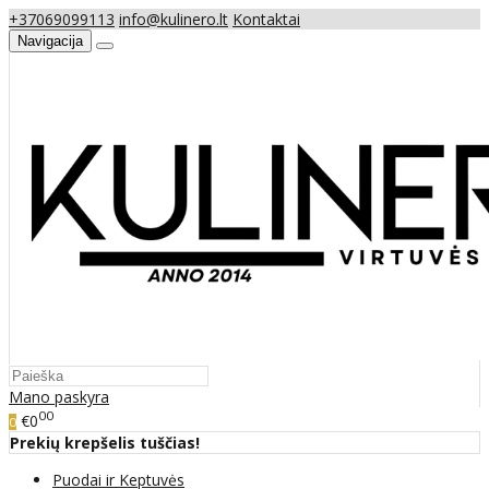
+37069099113
info@kulinero.lt
Kontaktai
Navigacija
Mano paskyra
00
€0
0
Prekių krepšelis tuščias!
Puodai ir Keptuvės