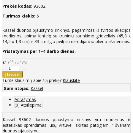
Prekės kodas:
93602
Turimas kiekis:
6
Kassel duonos pjaustymo rinkinys, pagamintas iš tvirtos akacijos
medienos, apima lentelę su trupinių surinkimo grioveliais (45,8 x
14,5 x 1,3 cm) ir 33 cm ilgio peilį su nerūdijančio plieno ašmenimis.​
Pristatymas per 1–4 darbo dienas.
54
€17
su PVM
Turite klausimų apie šią prekę?
Klauskite
Gamintojas:
Kassel
Aprašymas
(0) Atsiliepimai
Kassel 93602 duonos pjaustymo rinkinys yra modernus ir
estetiškas sprendimas jūsų virtuvei, skirtas patogiam ir švariam
duonos pjaustymui.​