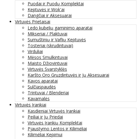
Puodai ir Puodų Komplektai
Keptuvės ir Wok'ai
Dangčiai ir Aksesuarai
Virtuvės Prietaisai
Ledo kubelių gaminimo aparatai
Mikseriai / Plaktuvai
Sumuštinių ir Vaflių Keptuvės
Tosteriai (skrudintuvai)
Virduliai
Mėsos Smulkintuvai
Maisto Džiovintuvai
Virtuvės Svarstyklės
Karšto Oro Gruzdintuvės ir Jų Aksesuarai
Kavos aparatai
Sulčiaspaudės
Trintuvai / Blenderiai
Kavamalės
Virtuvės Įrankiai
Kasdieniai Virtuvės Įrankiai
Peiliai ir Jų Priedai
Virtuvės Įrankių Komplektai
Pjaustymo Lentos ir Kilimėliai
Kilimėliai Kepimui