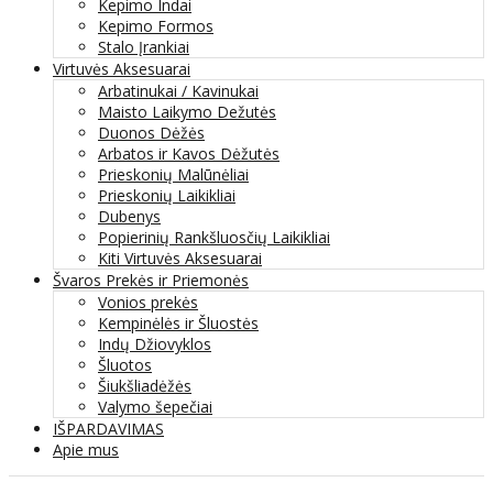
Kepimo Indai
Kepimo Formos
Stalo Įrankiai
Virtuvės Aksesuarai
Arbatinukai / Kavinukai
Maisto Laikymo Dežutės
Duonos Dėžės
Arbatos ir Kavos Dėžutės
Prieskonių Malūnėliai
Prieskonių Laikikliai
Dubenys
Popierinių Rankšluosčių Laikikliai
Kiti Virtuvės Aksesuarai
Švaros Prekės ir Priemonės
Vonios prekės
Kempinėlės ir Šluostės
Indų Džiovyklos
Šluotos
Šiukšliadėžės
Valymo šepečiai
IŠPARDAVIMAS
Apie mus