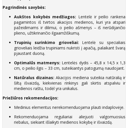
Pagrindinės savybės:
Aukštos kokybės medžiagos:
Lentelė ir peilio rankena
pagamintos iš tvirtos akacijos medienos, kuri yra atspari
pažeidimams ir dilimui, o peilio ašmenys – iš nerūdijančio
plieno, užtikrinančio ilgaamžiškumą.​
Trupinių surinkimo grioveliai:
Lentelė su specialiais
grioveliais leidžia trupiniams nukristi į apačią, palaikant švarą
pjaustant duoną.​
Optimalūs matmenys:
Lentelės dydis – 45,8 x 14,5 x 1,3
cm, o peilio ilgis – 33 cm, suteikiantys patogumą naudojant.​
Natūralus dizainas:
Akacijos mediena suteikia natūralią ir
šiltą išvaizdą, kiekvienas rinkinys gali skirtis atspalviu ir
medienos raštu, todėl yra unikalus.​
Priežiūros rekomendacijos:
Medinius elementus nerekomenduojama plauti indaplovėje.​
Rekomenduojama reguliariai aliejuoti valgomuosius
riebalus, siekiant išlaikyti medienos kokybę ir išvaizdą.​