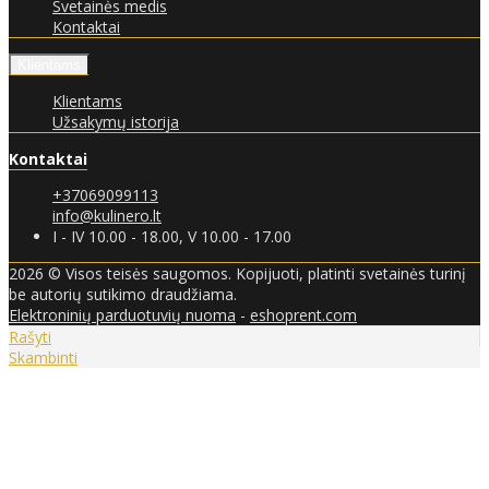
Svetainės medis
Kontaktai
Klientams
Klientams
Užsakymų istorija
Kontaktai
+37069099113
info@kulinero.lt
I - IV 10.00 - 18.00, V 10.00 - 17.00
2026 © Visos teisės saugomos. Kopijuoti, platinti svetainės turinį
be autorių sutikimo draudžiama.
Elektroninių parduotuvių nuoma
-
eshoprent.com
Rašyti
Skambinti