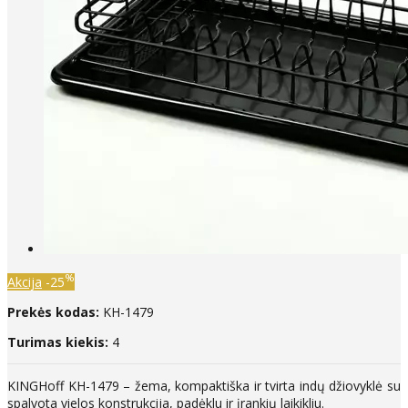
%
Akcija
-25
Prekės kodas:
KH-1479
Turimas kiekis:
4
KINGHoff KH-1479 – žema, kompaktiška ir tvirta indų džiovyklė su
spalvota vielos konstrukcija, padėklu ir įrankių laikikliu.