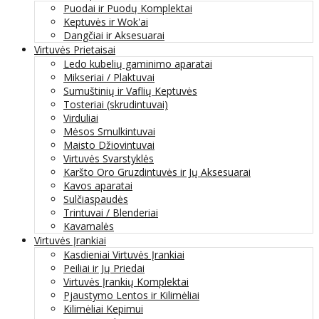
Puodai ir Puodų Komplektai
Keptuvės ir Wok'ai
Dangčiai ir Aksesuarai
Virtuvės Prietaisai
Ledo kubelių gaminimo aparatai
Mikseriai / Plaktuvai
Sumuštinių ir Vaflių Keptuvės
Tosteriai (skrudintuvai)
Virduliai
Mėsos Smulkintuvai
Maisto Džiovintuvai
Virtuvės Svarstyklės
Karšto Oro Gruzdintuvės ir Jų Aksesuarai
Kavos aparatai
Sulčiaspaudės
Trintuvai / Blenderiai
Kavamalės
Virtuvės Įrankiai
Kasdieniai Virtuvės Įrankiai
Peiliai ir Jų Priedai
Virtuvės Įrankių Komplektai
Pjaustymo Lentos ir Kilimėliai
Kilimėliai Kepimui