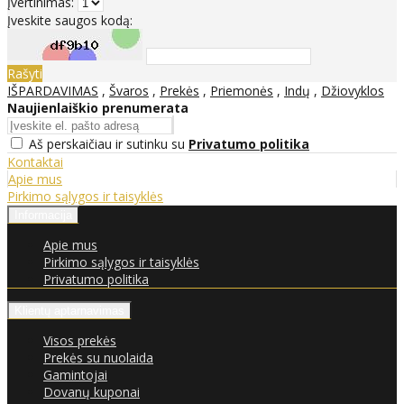
Įvertinimas:
Įveskite saugos kodą:
Rašyti
IŠPARDAVIMAS
,
Švaros
,
Prekės
,
Priemonės
,
Indų
,
Džiovyklos
Naujienlaiškio prenumerata
Aš perskaičiau ir sutinku su
Privatumo politika
Kontaktai
Apie mus
Pirkimo sąlygos ir taisyklės
Informacija
Apie mus
Pirkimo sąlygos ir taisyklės
Privatumo politika
Klientų aptarnavimas
Visos prekės
Prekės su nuolaida
Gamintojai
Dovanų kuponai