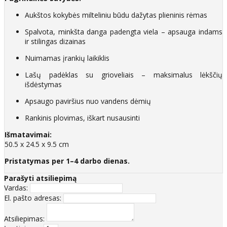
Aukštos kokybės milteliniu būdu dažytas plieninis rėmas
Spalvota, minkšta danga padengta viela – apsauga indams
ir stilingas dizainas
Nuimamas įrankių laikiklis
Lašų padėklas su grioveliais – maksimalus lėkščių
išdėstymas
Apsaugo paviršius nuo vandens dėmių
Rankinis plovimas, iškart nusausinti
Išmatavimai:
50.5 x 24.5 x 9.5 cm
Pristatymas per 1–4 darbo dienas.
Parašyti atsiliepimą
Vardas:
El. pašto adresas:
Atsiliepimas: