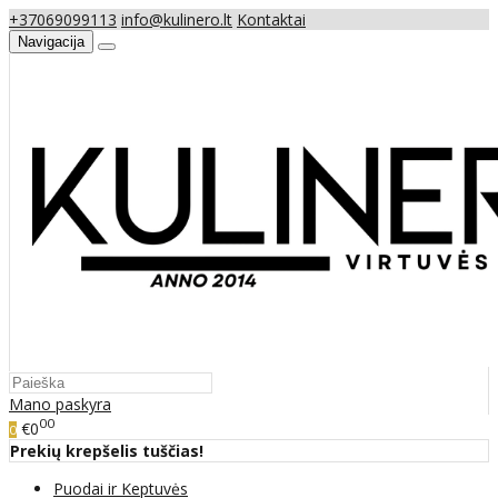
+37069099113
info@kulinero.lt
Kontaktai
Navigacija
Mano paskyra
00
€0
0
Prekių krepšelis tuščias!
Puodai ir Keptuvės