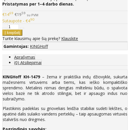
Pristatymas per 1–4 darbo dienas.
69
59
€14
€19
su PVM
90
Sutaupote - €4
Turite klausimų apie šią prekę?
Klauskite
Gamintojas:
KINGHoff
Aprašymas
(0) Atsiliepimai
KINGHoff KH-1479
– žema ir praktiška indų džiovyklė, sukurta
mažesnėms virtuvėms arba tiems, kas ieško kompaktiško
sprendimo. Metalinis rėmas dengtas milteliniu būdu, o spalvota
vielos bazė ne tik atrodo stilingai, bet ir apsaugo indus nuo
subraižymo.
Plastikinis padėklas su grioveliais leidžia stabiliai sudėti lėkštes, o
apatinė dalis sulaiko vandens perteklių – taip apsaugomas virtuvės
stalviršis nuo drėgmės.
Pagrindinės savybės: