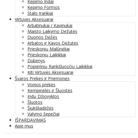
Kepimo Indai
Kepimo Formos
Stalo Įrankiai
Virtuvės Aksesuarai
Arbatinukai / Kavinukai
Maisto Laikymo Dežutės
Duonos Dėžės
Arbatos ir Kavos Dėžutės
Prieskonių Malūnėliai
Prieskonių Laikikliai
Dubenys
Popierinių Rankšluosčių Laikikliai
Kiti Virtuvės Aksesuarai
Švaros Prekės ir Priemonės
Vonios prekės
Kempinėlės ir Šluostės
Indų Džiovyklos
Šluotos
Šiukšliadėžės
Valymo šepečiai
IŠPARDAVIMAS
Apie mus