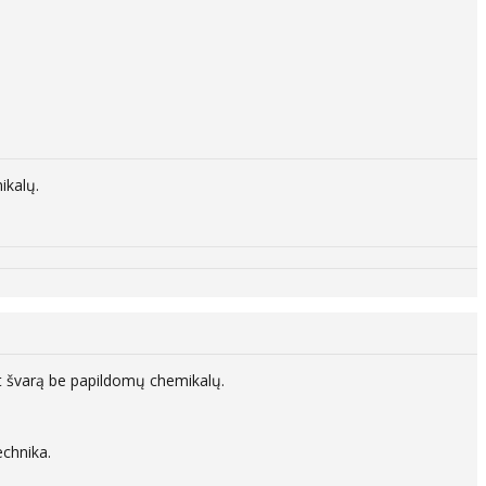
kalų.​
t švarą be papildomų chemikalų.​
chnika.​