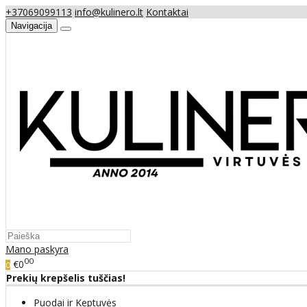
+37069099113
info@kulinero.lt
Kontaktai
Navigacija
Mano paskyra
00
€0
0
Prekių krepšelis tuščias!
Puodai ir Keptuvės