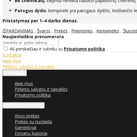
Be chemikalų
: valymui nereikia naudoti papildomų cheminių 
Patogus dydis
: kempinėlė yra patogaus dydžio, leidžiančio le
Pristatymas per 1–4 darbo dienas.
IŠPARDAVIMAS
,
Švaros
,
Prekės
,
Priemonės
,
Kempinėlės
,
Šluost
Naujienlaiškio prenumerata
Aš perskaičiau ir sutinku su
Privatumo politika
Kontaktai
Apie mus
Pirkimo sąlygos ir taisyklės
Informacija
Apie mus
Pirkimo sąlygos ir taisyklės
Privatumo politika
Klientų aptarnavimas
Visos prekės
Prekės su nuolaida
Gamintojai
Dovanų kuponai