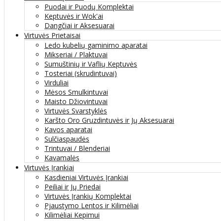
Puodai ir Puodų Komplektai
Keptuvės ir Wok'ai
Dangčiai ir Aksesuarai
Virtuvės Prietaisai
Ledo kubelių gaminimo aparatai
Mikseriai / Plaktuvai
Sumuštinių ir Vaflių Keptuvės
Tosteriai (skrudintuvai)
Virduliai
Mėsos Smulkintuvai
Maisto Džiovintuvai
Virtuvės Svarstyklės
Karšto Oro Gruzdintuvės ir Jų Aksesuarai
Kavos aparatai
Sulčiaspaudės
Trintuvai / Blenderiai
Kavamalės
Virtuvės Įrankiai
Kasdieniai Virtuvės Įrankiai
Peiliai ir Jų Priedai
Virtuvės Įrankių Komplektai
Pjaustymo Lentos ir Kilimėliai
Kilimėliai Kepimui