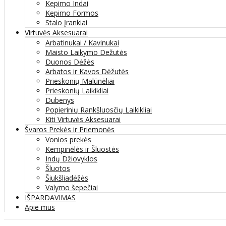
Kepimo Indai
Kepimo Formos
Stalo Įrankiai
Virtuvės Aksesuarai
Arbatinukai / Kavinukai
Maisto Laikymo Dežutės
Duonos Dėžės
Arbatos ir Kavos Dėžutės
Prieskonių Malūnėliai
Prieskonių Laikikliai
Dubenys
Popierinių Rankšluosčių Laikikliai
Kiti Virtuvės Aksesuarai
Švaros Prekės ir Priemonės
Vonios prekės
Kempinėlės ir Šluostės
Indų Džiovyklos
Šluotos
Šiukšliadėžės
Valymo šepečiai
IŠPARDAVIMAS
Apie mus