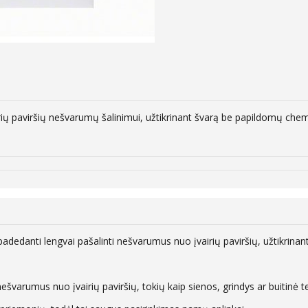
ių paviršių nešvarumų šalinimui, užtikrinant švarą be papildomų chemi
edanti lengvai pašalinti nešvarumus nuo įvairių paviršių, užtikrinan
ešvarumus nuo įvairių paviršių, tokių kaip sienos, grindys ar buitinė te