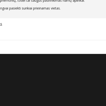
priemonių, todėl tai saugus pasirinkimas namų aplinkai.​
ngvai pasiekti sunkiai prieinamas vietas.​
ės