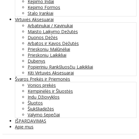
Kepimo Indai
Kepimo Formos
Stalo Įrankiai
Virtuvės Aksesuarai
Arbatinukai / Kavinukai
Maisto Laikymo Dežutės
Duonos Dėžės
Arbatos ir Kavos Dėžutės
Prieskonių Malūnėliai
Prieskonių Laikikliai
Dubenys
Popierinių Rankšluosčių Laikikliai
Kiti Virtuvės Aksesuarai
Švaros Prekės ir Priemonės
Vonios prekės
Kempinėlės ir Šluostės
Indų Džiovyklos
Šluotos
Šiukšliadėžės
Valymo šepečiai
IŠPARDAVIMAS
Apie mus