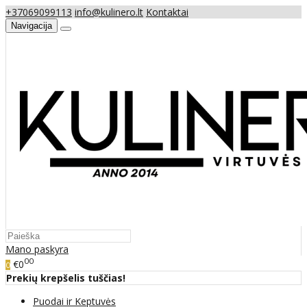
+37069099113
info@kulinero.lt
Kontaktai
Navigacija
Mano paskyra
00
€0
0
Prekių krepšelis tuščias!
Puodai ir Keptuvės