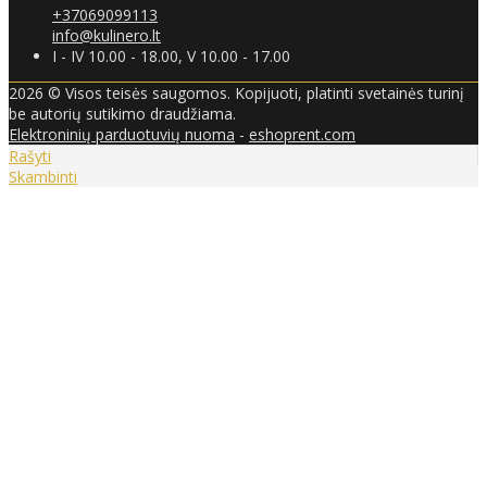
+37069099113
info@kulinero.lt
I - IV 10.00 - 18.00, V 10.00 - 17.00
2026 © Visos teisės saugomos. Kopijuoti, platinti svetainės turinį
be autorių sutikimo draudžiama.
Elektroninių parduotuvių nuoma
-
eshoprent.com
Rašyti
Skambinti