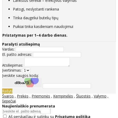
Lankstūs šereliai – efektyvus valymas
Patogi, neslystanti rankena
Tinka daugeliui butelių tipų
Puikiai tinka kasdieniam naudojimui
Pristatymas per 1–4 darbo dienas.
Parašyti atsiliepimą
Vardas:
El. pašto adresas:
Atsiliepimas:
Įvertinimas:
Įveskite saugos kodą:
Rašyti
Švaros
,
Prekės
,
Priemonės
,
Kempinėlės
,
Šluostės
,
Valymo
,
šepečiai
Naujienlaiškio prenumerata
Aš perskaičiau ir sutinku su
Privatumo politika