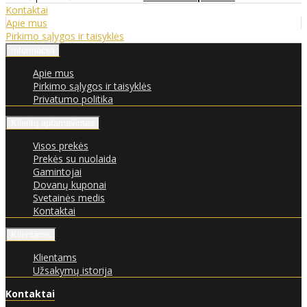
Kontaktai
Apie mus
Pirkimo sąlygos ir taisyklės
Informacija
Apie mus
Pirkimo sąlygos ir taisyklės
Privatumo politika
Klientų aptarnavimas
Visos prekės
Prekės su nuolaida
Gamintojai
Dovanų kuponai
Svetainės medis
Kontaktai
Klientams
Klientams
Užsakymų istorija
Kontaktai