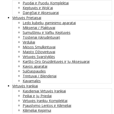
Puodai ir Puodų Komplektai
Keptuvės ir Wok'ai
Dangčiai ir Aksesuarai
Virtuvės Prietaisai
Ledo kubelių gaminimo aparatai
Mikseriai / Plaktuvai
Sumuštinių ir Vaflių Keptuvės
Tosteriai (skrudintuvai)
Virduliai
Mėsos Smulkintuvai
Maisto Džiovintuvai
Virtuvės Svarstyklės
Karšto Oro Gruzdintuvės ir Jų Aksesuarai
Kavos aparatai
Sulčiaspaudės
Trintuvai / Blenderiai
Kavamalės
Virtuvės Įrankiai
Kasdieniai Virtuvės Įrankiai
Peiliai ir Jų Priedai
Virtuvės Įrankių Komplektai
Pjaustymo Lentos ir Kilimėliai
Kilimėliai Kepimui