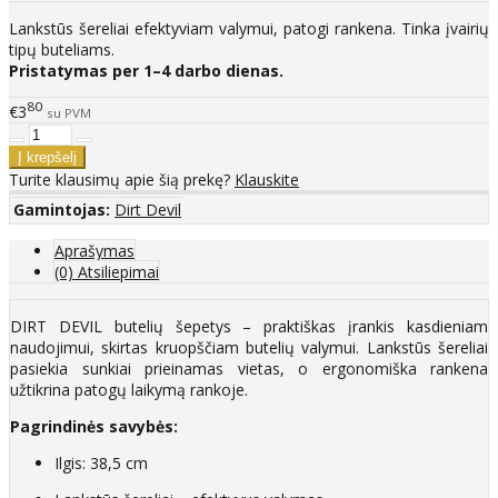
Lankstūs šereliai efektyviam valymui, patogi rankena. Tinka įvairių
tipų buteliams.
Pristatymas per 1–4 darbo dienas.
80
€3
su PVM
Turite klausimų apie šią prekę?
Klauskite
Gamintojas:
Dirt Devil
Aprašymas
(0) Atsiliepimai
DIRT DEVIL butelių šepetys – praktiškas įrankis kasdieniam
naudojimui, skirtas kruopščiam butelių valymui. Lankstūs šereliai
pasiekia sunkiai prieinamas vietas, o ergonomiška rankena
užtikrina patogų laikymą rankoje.
Pagrindinės savybės:
Ilgis: 38,5 cm