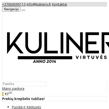
+37069099113
info@kulinero.lt
Kontaktai
Navigacija
Mano paskyra
00
€0
0
Prekių krepšelis tuščias!
Puodai ir Keptuvės