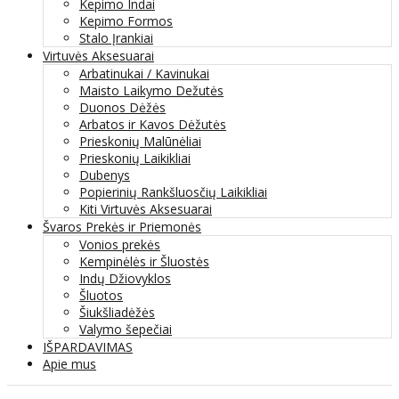
Kepimo Indai
Kepimo Formos
Stalo Įrankiai
Virtuvės Aksesuarai
Arbatinukai / Kavinukai
Maisto Laikymo Dežutės
Duonos Dėžės
Arbatos ir Kavos Dėžutės
Prieskonių Malūnėliai
Prieskonių Laikikliai
Dubenys
Popierinių Rankšluosčių Laikikliai
Kiti Virtuvės Aksesuarai
Švaros Prekės ir Priemonės
Vonios prekės
Kempinėlės ir Šluostės
Indų Džiovyklos
Šluotos
Šiukšliadėžės
Valymo šepečiai
IŠPARDAVIMAS
Apie mus