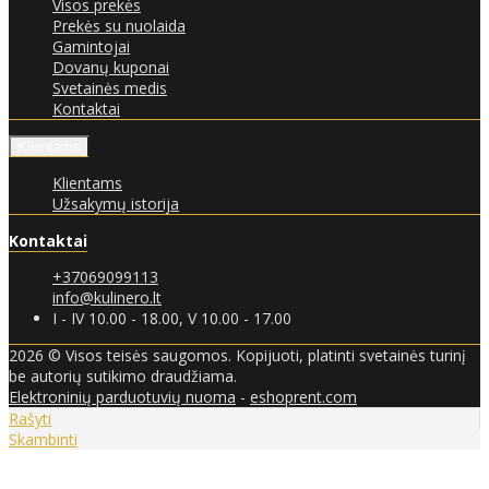
Visos prekės
Prekės su nuolaida
Gamintojai
Dovanų kuponai
Svetainės medis
Kontaktai
Klientams
Klientams
Užsakymų istorija
Kontaktai
+37069099113
info@kulinero.lt
I - IV 10.00 - 18.00, V 10.00 - 17.00
2026 © Visos teisės saugomos. Kopijuoti, platinti svetainės turinį
be autorių sutikimo draudžiama.
Elektroninių parduotuvių nuoma
-
eshoprent.com
Rašyti
Skambinti