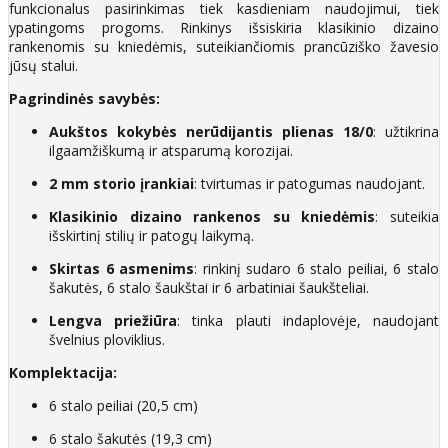
funkcionalus pasirinkimas tiek kasdieniam naudojimui, tiek
ypatingoms progoms. Rinkinys išsiskiria klasikinio dizaino
rankenomis su kniedėmis, suteikiančiomis prancūziško žavesio
jūsų stalui.
Pagrindinės savybės:
Aukštos kokybės nerūdijantis plienas 18/0
: užtikrina
ilgaamžiškumą ir atsparumą korozijai.
2 mm storio įrankiai
: tvirtumas ir patogumas naudojant.
Klasikinio dizaino rankenos su kniedėmis
: suteikia
išskirtinį stilių ir patogų laikymą.
Skirtas 6 asmenims
: rinkinį sudaro 6 stalo peiliai, 6 stalo
šakutės, 6 stalo šaukštai ir 6 arbatiniai šaukšteliai.
Lengva priežiūra
: tinka plauti indaplovėje, naudojant
švelnius ploviklius.
Komplektacija:
6 stalo peiliai (20,5 cm)
6 stalo šakutės (19,3 cm)