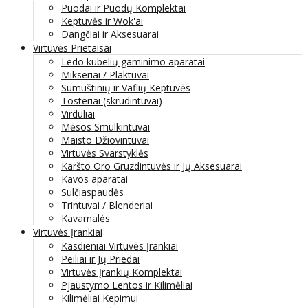
Puodai ir Puodų Komplektai
Keptuvės ir Wok'ai
Dangčiai ir Aksesuarai
Virtuvės Prietaisai
Ledo kubelių gaminimo aparatai
Mikseriai / Plaktuvai
Sumuštinių ir Vaflių Keptuvės
Tosteriai (skrudintuvai)
Virduliai
Mėsos Smulkintuvai
Maisto Džiovintuvai
Virtuvės Svarstyklės
Karšto Oro Gruzdintuvės ir Jų Aksesuarai
Kavos aparatai
Sulčiaspaudės
Trintuvai / Blenderiai
Kavamalės
Virtuvės Įrankiai
Kasdieniai Virtuvės Įrankiai
Peiliai ir Jų Priedai
Virtuvės Įrankių Komplektai
Pjaustymo Lentos ir Kilimėliai
Kilimėliai Kepimui