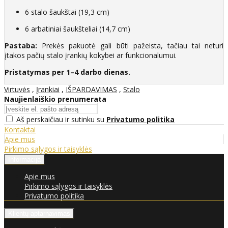
6 stalo šaukštai (19,3 cm)
6 arbatiniai šaukšteliai (14,7 cm)
Pastaba:
Prekės pakuotė gali būti pažeista, tačiau tai neturi
įtakos pačių stalo įrankių kokybei ar funkcionalumui.
Pristatymas per 1–4 darbo dienas.
Virtuvės
,
Įrankiai
,
IŠPARDAVIMAS
,
Stalo
Naujienlaiškio prenumerata
Aš perskaičiau ir sutinku su
Privatumo politika
Kontaktai
Apie mus
Pirkimo sąlygos ir taisyklės
Informacija
Apie mus
Pirkimo sąlygos ir taisyklės
Privatumo politika
Klientų aptarnavimas