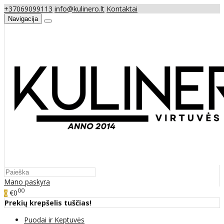
+37069099113
info@kulinero.lt
Kontaktai
Navigacija
Mano paskyra
00
€0
0
Prekių krepšelis tuščias!
Puodai ir Keptuvės