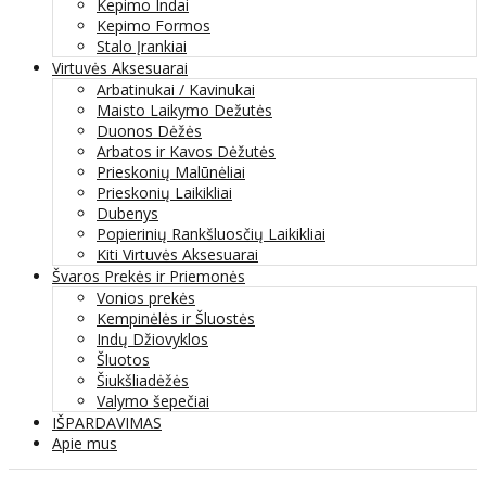
Kepimo Indai
Kepimo Formos
Stalo Įrankiai
Virtuvės Aksesuarai
Arbatinukai / Kavinukai
Maisto Laikymo Dežutės
Duonos Dėžės
Arbatos ir Kavos Dėžutės
Prieskonių Malūnėliai
Prieskonių Laikikliai
Dubenys
Popierinių Rankšluosčių Laikikliai
Kiti Virtuvės Aksesuarai
Švaros Prekės ir Priemonės
Vonios prekės
Kempinėlės ir Šluostės
Indų Džiovyklos
Šluotos
Šiukšliadėžės
Valymo šepečiai
IŠPARDAVIMAS
Apie mus