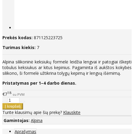
Prekės kodas:
871125223725
Turimas kiekis:
7
Alpina silikoninė keksiukų formelė leidžia lengvai ir patogiai iškepti
tobulus keksiukus ar kitus kepinius. Pagaminta iš aukštos kokybės
silikono, ši formelė užtikrina tolygų kepimą ir lengvą išėmimą.
Pristatymas per 1–4 darbo dienas.
18
€7
su PVM
Turite klausimų apie šią prekę?
Klauskite
Gamintojas:
Alpina
Aprašymas