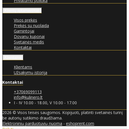
Privatumo politika
Klientų aptarnavimas
Visos prekės
Prekės su nuolaida
Gamintojai
Dovanų kuponai
Svetainės medis
Kontaktai
Klientams
Klientams
Užsakymų istorija
Kontaktai
+37069099113
info@kulinero.lt
I - IV 10.00 - 18.00, V 10.00 - 17.00
2026 © Visos teisės saugomos. Kopijuoti, platinti svetainės turinį
be autorių sutikimo draudžiama.
Elektroninių parduotuvių nuoma
-
eshoprent.com