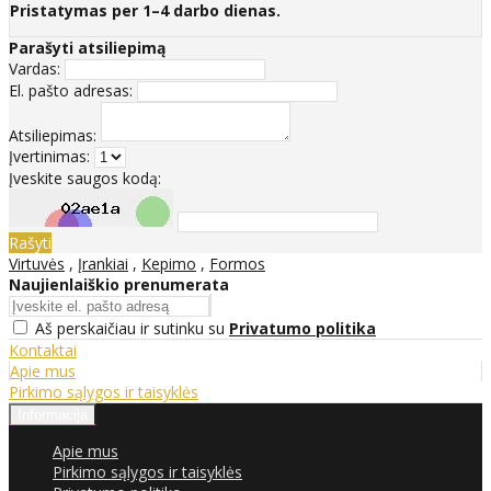
Pristatymas per 1–4 darbo dienas.
Parašyti atsiliepimą
Vardas:
El. pašto adresas:
Atsiliepimas:
Įvertinimas:
Įveskite saugos kodą:
Rašyti
Virtuvės
,
Įrankiai
,
Kepimo
,
Formos
Naujienlaiškio prenumerata
Aš perskaičiau ir sutinku su
Privatumo politika
Kontaktai
Apie mus
Pirkimo sąlygos ir taisyklės
Informacija
Apie mus
Pirkimo sąlygos ir taisyklės