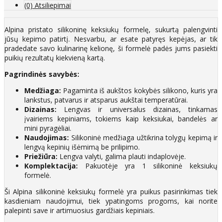
(0) Atsiliepimai
Alpina pristato silikoninę keksiukų formelę, sukurtą palengvinti
jūsų kepimo patirtį. Nesvarbu, ar esate patyręs kepėjas, ar tik
pradedate savo kulinarinę kelionę, ši formelė padės jums pasiekti
puikių rezultatų kiekvieną kartą.
Pagrindinės savybės:
Medžiaga:
Pagaminta iš aukštos kokybės silikono, kuris yra
lankstus, patvarus ir atsparus aukštai temperatūrai.
Dizainas:
Lengvas ir universalus dizainas, tinkamas
įvairiems kepiniams, tokiems kaip keksiukai, bandelės ar
mini pyragėliai.
Naudojimas:
Silikoninė medžiaga užtikrina tolygų kepimą ir
lengvą kepinių išėmimą be prilipimo.
Priežiūra:
Lengva valyti, galima plauti indaplovėje.
Komplektacija:
Pakuotėje yra 1 silikoninė keksiukų
formelė.
Ši Alpina silikoninė keksiukų formelė yra puikus pasirinkimas tiek
kasdieniam naudojimui, tiek ypatingoms progoms, kai norite
palepinti save ir artimuosius gardžiais kepiniais.