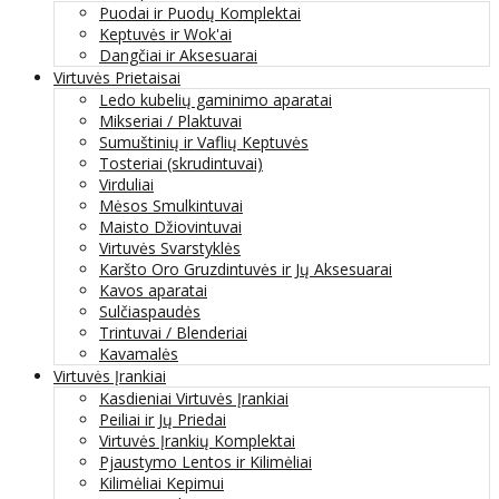
Puodai ir Puodų Komplektai
Keptuvės ir Wok'ai
Dangčiai ir Aksesuarai
Virtuvės Prietaisai
Ledo kubelių gaminimo aparatai
Mikseriai / Plaktuvai
Sumuštinių ir Vaflių Keptuvės
Tosteriai (skrudintuvai)
Virduliai
Mėsos Smulkintuvai
Maisto Džiovintuvai
Virtuvės Svarstyklės
Karšto Oro Gruzdintuvės ir Jų Aksesuarai
Kavos aparatai
Sulčiaspaudės
Trintuvai / Blenderiai
Kavamalės
Virtuvės Įrankiai
Kasdieniai Virtuvės Įrankiai
Peiliai ir Jų Priedai
Virtuvės Įrankių Komplektai
Pjaustymo Lentos ir Kilimėliai
Kilimėliai Kepimui