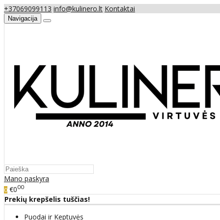
+37069099113
info@kulinero.lt
Kontaktai
Navigacija
Mano paskyra
00
€0
0
Prekių krepšelis tuščias!
Puodai ir Keptuvės