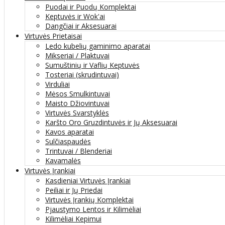
Puodai ir Puodų Komplektai
Keptuvės ir Wok'ai
Dangčiai ir Aksesuarai
Virtuvės Prietaisai
Ledo kubelių gaminimo aparatai
Mikseriai / Plaktuvai
Sumuštinių ir Vaflių Keptuvės
Tosteriai (skrudintuvai)
Virduliai
Mėsos Smulkintuvai
Maisto Džiovintuvai
Virtuvės Svarstyklės
Karšto Oro Gruzdintuvės ir Jų Aksesuarai
Kavos aparatai
Sulčiaspaudės
Trintuvai / Blenderiai
Kavamalės
Virtuvės Įrankiai
Kasdieniai Virtuvės Įrankiai
Peiliai ir Jų Priedai
Virtuvės Įrankių Komplektai
Pjaustymo Lentos ir Kilimėliai
Kilimėliai Kepimui