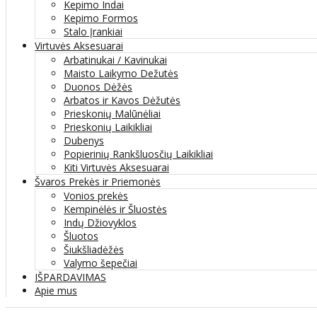
Kepimo Indai
Kepimo Formos
Stalo Įrankiai
Virtuvės Aksesuarai
Arbatinukai / Kavinukai
Maisto Laikymo Dežutės
Duonos Dėžės
Arbatos ir Kavos Dėžutės
Prieskonių Malūnėliai
Prieskonių Laikikliai
Dubenys
Popierinių Rankšluosčių Laikikliai
Kiti Virtuvės Aksesuarai
Švaros Prekės ir Priemonės
Vonios prekės
Kempinėlės ir Šluostės
Indų Džiovyklos
Šluotos
Šiukšliadėžės
Valymo šepečiai
IŠPARDAVIMAS
Apie mus