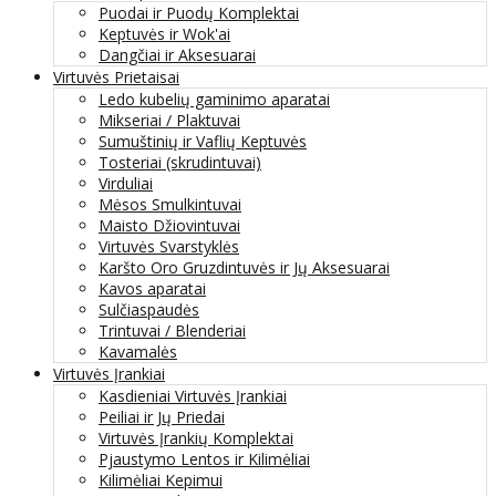
Puodai ir Puodų Komplektai
Keptuvės ir Wok'ai
Dangčiai ir Aksesuarai
Virtuvės Prietaisai
Ledo kubelių gaminimo aparatai
Mikseriai / Plaktuvai
Sumuštinių ir Vaflių Keptuvės
Tosteriai (skrudintuvai)
Virduliai
Mėsos Smulkintuvai
Maisto Džiovintuvai
Virtuvės Svarstyklės
Karšto Oro Gruzdintuvės ir Jų Aksesuarai
Kavos aparatai
Sulčiaspaudės
Trintuvai / Blenderiai
Kavamalės
Virtuvės Įrankiai
Kasdieniai Virtuvės Įrankiai
Peiliai ir Jų Priedai
Virtuvės Įrankių Komplektai
Pjaustymo Lentos ir Kilimėliai
Kilimėliai Kepimui