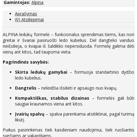
Gamintojas:
Alpina
Aprašymas
(0) Atsiliepimai
ALPINA ledukų formelė – funkcionalus sprendimas tiems, kas nori
greitai ir švariai pasiruošti ledo kubelius. Dėl dangtelio vanduo
neišsilieja, o kvapai iš šaldiklio nepersiduoda. Formelę galima dėti
vieną ant kitos, tad taupoma vieta.
Pagrindinės savybės:
Skirta ledukų gamybai
– formuoja standartinio dydžio
ledo kubelius.
Dangtelis
– neleidžia išsilieti ir apsaugo nuo kvapų.
Kompaktiškas, stabilus dizainas
– formelės gali būti
saugiai kraunamos viena ant kitos.
Įvairių spalvų
– spalva parenkama atsitiktinai, pagal turimą
likutį.
Puikus pasirinkimas tiek kasdieniam naudojimui, tiek ruošiantis
svečiams ar vakarėliams.