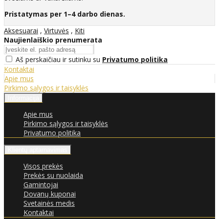
Pristatymas per 1–4 darbo dienas.
Aksesuarai
,
Virtuvės
,
Kiti
Naujienlaiškio prenumerata
Aš perskaičiau ir sutinku su
Privatumo politika
Kontaktai
Apie mus
Pirkimo sąlygos ir taisyklės
Informacija
Apie mus
Pirkimo sąlygos ir taisyklės
Privatumo politika
Klientų aptarnavimas
Visos prekės
Prekės su nuolaida
Gamintojai
Dovanų kuponai
Svetainės medis
Kontaktai