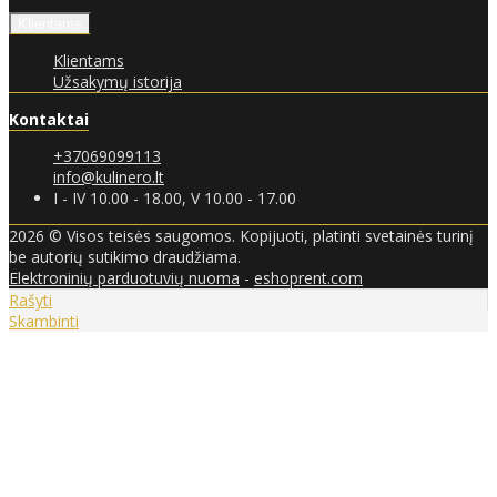
Klientams
Klientams
Užsakymų istorija
Kontaktai
+37069099113
info@kulinero.lt
I - IV 10.00 - 18.00, V 10.00 - 17.00
2026 © Visos teisės saugomos. Kopijuoti, platinti svetainės turinį
be autorių sutikimo draudžiama.
Elektroninių parduotuvių nuoma
-
eshoprent.com
Rašyti
Skambinti