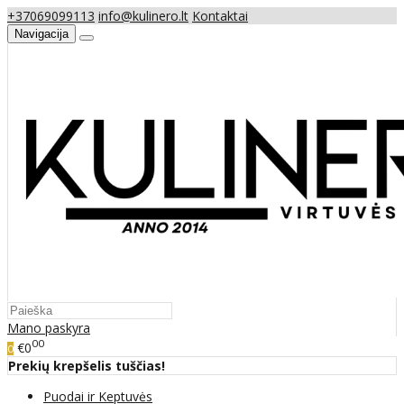
+37069099113
info@kulinero.lt
Kontaktai
Navigacija
Mano paskyra
00
€0
0
Prekių krepšelis tuščias!
Puodai ir Keptuvės