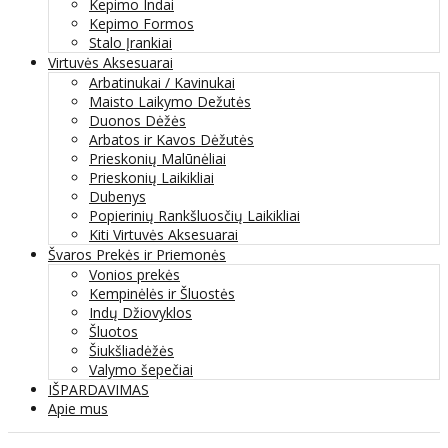
Kepimo Indai
Kepimo Formos
Stalo Įrankiai
Virtuvės Aksesuarai
Arbatinukai / Kavinukai
Maisto Laikymo Dežutės
Duonos Dėžės
Arbatos ir Kavos Dėžutės
Prieskonių Malūnėliai
Prieskonių Laikikliai
Dubenys
Popierinių Rankšluosčių Laikikliai
Kiti Virtuvės Aksesuarai
Švaros Prekės ir Priemonės
Vonios prekės
Kempinėlės ir Šluostės
Indų Džiovyklos
Šluotos
Šiukšliadėžės
Valymo šepečiai
IŠPARDAVIMAS
Apie mus