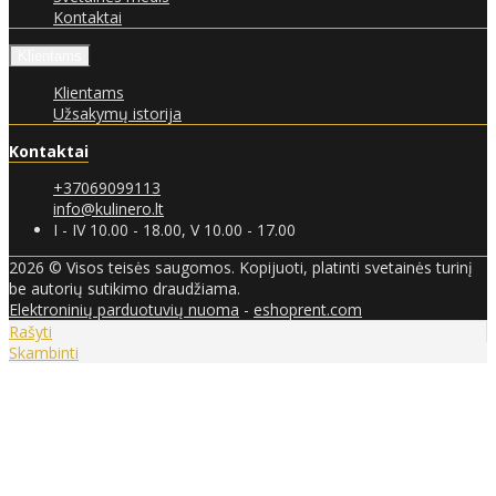
Kontaktai
Klientams
Klientams
Užsakymų istorija
Kontaktai
+37069099113
info@kulinero.lt
I - IV 10.00 - 18.00, V 10.00 - 17.00
2026 © Visos teisės saugomos. Kopijuoti, platinti svetainės turinį
be autorių sutikimo draudžiama.
Elektroninių parduotuvių nuoma
-
eshoprent.com
Rašyti
Skambinti