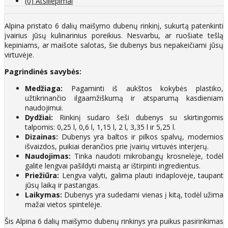
(0) Atsiliepimai
Alpina pristato 6 dalių maišymo dubenų rinkinį, sukurtą patenkinti
įvairius jūsų kulinarinius poreikius. Nesvarbu, ar ruošiate tešlą
kepiniams, ar maišote salotas, šie dubenys bus nepakeičiami jūsų
virtuvėje.
Pagrindinės savybės:
Medžiaga:
Pagaminti iš aukštos kokybės plastiko,
užtikrinančio ilgaamžiškumą ir atsparumą kasdieniam
naudojimui.
Dydžiai:
Rinkinį sudaro šeši dubenys su skirtingomis
talpomis: 0,25 l, 0,6 l, 1,15 l, 2 l, 3,35 l ir 5,25 l.
Dizainas:
Dubenys yra baltos ir pilkos spalvų, modernios
išvaizdos, puikiai derančios prie įvairių virtuvės interjerų.
Naudojimas:
Tinka naudoti mikrobangų krosnelėje, todėl
galite lengvai pašildyti maistą ar ištirpinti ingredientus.
Priežiūra:
Lengva valyti, galima plauti indaplovėje, taupant
jūsų laiką ir pastangas.
Laikymas:
Dubenys yra sudedami vienas į kitą, todėl užima
mažai vietos spintelėje.
Šis Alpina 6 dalių maišymo dubenų rinkinys yra puikus pasirinkimas