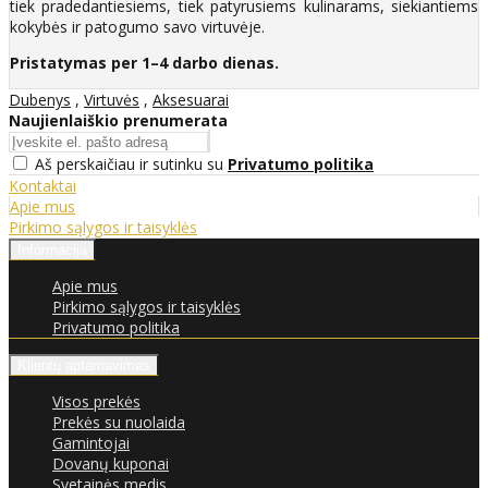
tiek pradedantiesiems, tiek patyrusiems kulinarams, siekiantiems
kokybės ir patogumo savo virtuvėje.
Pristatymas per 1–4 darbo dienas.
Dubenys
,
Virtuvės
,
Aksesuarai
Naujienlaiškio prenumerata
Aš perskaičiau ir sutinku su
Privatumo politika
Kontaktai
Apie mus
Pirkimo sąlygos ir taisyklės
Informacija
Apie mus
Pirkimo sąlygos ir taisyklės
Privatumo politika
Klientų aptarnavimas
Visos prekės
Prekės su nuolaida
Gamintojai
Dovanų kuponai
Svetainės medis