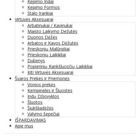
Kepimo Indai
Kepimo Formos
Stalo Įrankiai
Virtuvės Aksesuarai
Arbatinukai / Kavinukai
Maisto Laikymo Dežutės
Duonos Dėžės
Arbatos ir Kavos Dėžutės
Prieskonių Malūnėliai
Prieskonių Laikikliai
Dubenys
Popierinių Rankšluosčių Laikikliai
Kiti Virtuvės Aksesuarai
Švaros Prekės ir Priemonės
Vonios prekės
Kempinėlės ir Šluostės
Indų Džiovyklos
Šluotos
Šiukšliadėžės
Valymo šepečiai
IŠPARDAVIMAS
Apie mus