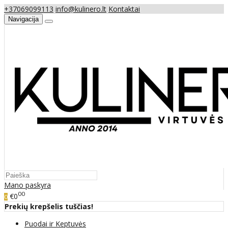
+37069099113
info@kulinero.lt
Kontaktai
Navigacija
Mano paskyra
00
€0
0
Prekių krepšelis tuščias!
Puodai ir Keptuvės