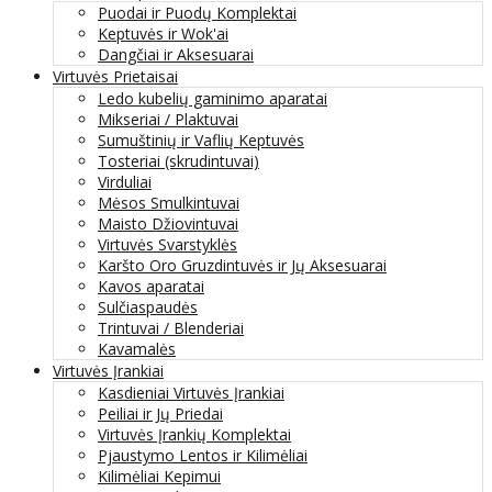
Puodai ir Puodų Komplektai
Keptuvės ir Wok'ai
Dangčiai ir Aksesuarai
Virtuvės Prietaisai
Ledo kubelių gaminimo aparatai
Mikseriai / Plaktuvai
Sumuštinių ir Vaflių Keptuvės
Tosteriai (skrudintuvai)
Virduliai
Mėsos Smulkintuvai
Maisto Džiovintuvai
Virtuvės Svarstyklės
Karšto Oro Gruzdintuvės ir Jų Aksesuarai
Kavos aparatai
Sulčiaspaudės
Trintuvai / Blenderiai
Kavamalės
Virtuvės Įrankiai
Kasdieniai Virtuvės Įrankiai
Peiliai ir Jų Priedai
Virtuvės Įrankių Komplektai
Pjaustymo Lentos ir Kilimėliai
Kilimėliai Kepimui