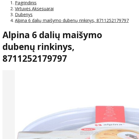
Pagrindinis
Virtuvės Aksesuarai
Dubenys
Alpina 6 dalių maišymo dubenų rinkinys, 8711252179797
Alpina 6 dalių maišymo
dubenų rinkinys,
8711252179797