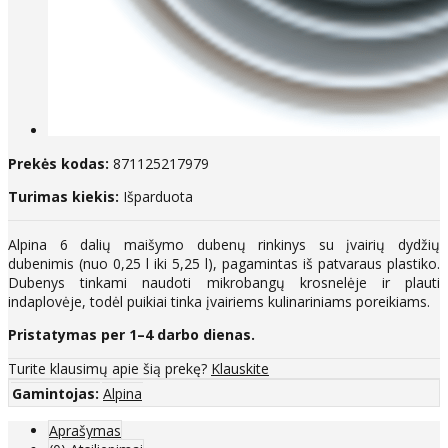
Prekės kodas:
871125217979
Turimas kiekis:
Išparduota
Alpina 6 dalių maišymo dubenų rinkinys su įvairių dydžių
dubenimis (nuo 0,25 l iki 5,25 l), pagamintas iš patvaraus plastiko.
Dubenys tinkami naudoti mikrobangų krosnelėje ir plauti
indaplovėje, todėl puikiai tinka įvairiems kulinariniams poreikiams.
Pristatymas per 1–4 darbo dienas.
Turite klausimų apie šią prekę?
Klauskite
Gamintojas:
Alpina
Aprašymas