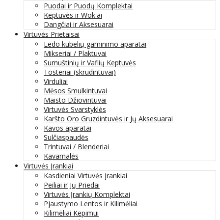
Puodai ir Puodų Komplektai
Keptuvės ir Wok'ai
Dangčiai ir Aksesuarai
Virtuvės Prietaisai
Ledo kubelių gaminimo aparatai
Mikseriai / Plaktuvai
Sumuštinių ir Vaflių Keptuvės
Tosteriai (skrudintuvai)
Virduliai
Mėsos Smulkintuvai
Maisto Džiovintuvai
Virtuvės Svarstyklės
Karšto Oro Gruzdintuvės ir Jų Aksesuarai
Kavos aparatai
Sulčiaspaudės
Trintuvai / Blenderiai
Kavamalės
Virtuvės Įrankiai
Kasdieniai Virtuvės Įrankiai
Peiliai ir Jų Priedai
Virtuvės Įrankių Komplektai
Pjaustymo Lentos ir Kilimėliai
Kilimėliai Kepimui