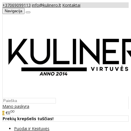
+37069099113
info@kulinero.lt
Kontaktai
Navigacija
Mano paskyra
00
€0
0
Prekių krepšelis tuščias!
Puodai ir Keptuvės