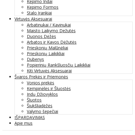
Kepimo Indai
Kepimo Formos
Stalo Įrankiai
Virtuvės Aksesuarai
Arbatinukai / Kavinukai
Maisto Laikymo Dežutės
Duonos Dėžės
Arbatos ir Kavos Dėžutės
Prieskonių Malūnėliai
Prieskonių Laikikliai
Dubenys
Popierinių Rankšluosčių Laikikliai
Kiti Virtuvės Aksesuarai
Švaros Prekės ir Priemonės
Vonios prekės
Kempinėlės ir Šluostės
Indų Džiovyklos
Šluotos
Šiukšliadėžės
Valymo šepečiai
IŠPARDAVIMAS
Apie mus